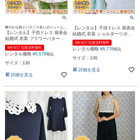
爽やかな柄とバランス良いボリューム感
【レンタル】子供ドレス 発表会
のあるワンピース♪
【レンタル】子供ドレス 発表会
結婚式 衣装 ショルダーリボン
結婚式 衣装 フラワーパターン
付ローズジャガードサマーワン
8/8-8/17 往復送料無料
＆フリルワンピースドレス
ピース（全2色） 薄桃 薄青
8/8-8/17 往復送料無料
レンタル価格
¥
8,778
税込
（CK348） 【 発表会 コンクー
レンタル価格
¥
6,578
税込
ル さわやか 優しい グリーン ラ
サイズ：130
イム】 薄桃 紺
サイズ：130
詳細を見る
詳細を見る