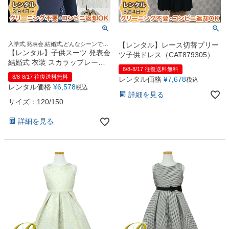
入学式,発表会,結婚式,どんなシーンでも
【レンタル】レース切替プリー
この1着でOK！
【レンタル】子供スーツ 発表会
ツ子供ドレス（CAT879305）
結婚式 衣装 スカラップレース
8/8-8/17 往復送料無料
襟パフスリーブフレアワンピー
8/8-8/17 往復送料無料
レンタル価格
¥
7,678
税込
ス（CAT889548）【CHOPIN】
レンタル価格
¥
6,578
税込
【入学式 女の子 ワンピース お
詳細を見る
しゃれ 人気 ブランド おすすめ
サイズ：120/150
上品 紺 ネイビー 卒園式 お受験
】150cm
詳細を見る