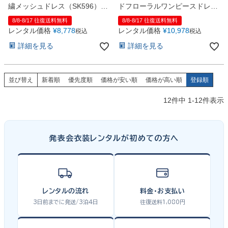
繍メッシュドレス（SK596）グ
ドフローラルワンピースドレス
レー
（SK933）セージグリーン
8/8-8/17 往復送料無料
8/8-8/17 往復送料無料
レンタル価格
¥
8,778
レンタル価格
¥
10,978
税込
税込
詳細を見る
詳細を見る
並び替え
新着順
優先度順
価格が安い順
価格が高い順
登録順
12
件中
1
-
12
件表示
発表会衣装レンタルが初めての方へ
レンタルの流れ
料金・お支払い
3日前までに発送/3泊4日
往復送料1,080円