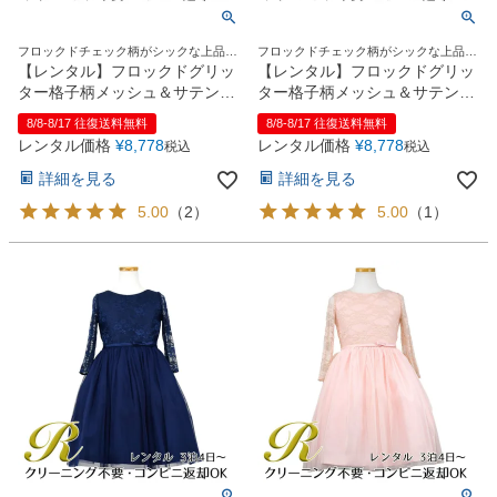
フロックドチェック柄がシックな上品な
フロックドチェック柄がシックな上品な
ワンピースドレス
ワンピースドレス
【レンタル】フロックドグリッ
【レンタル】フロックドグリッ
ター格子柄メッシュ＆サテン子
ター格子柄メッシュ＆サテン子
供ドレス(SK714)ネイビー
供ドレス(SK714)バーガンディ
8/8-8/17 往復送料無料
8/8-8/17 往復送料無料
ー
レンタル価格
¥
8,778
レンタル価格
¥
8,778
税込
税込
詳細を見る
詳細を見る
5.00
（
2
）
5.00
（
1
）