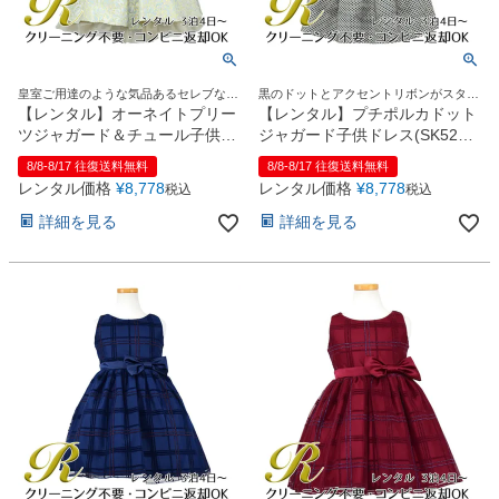
皇室ご用達のような気品あるセレブなド
黒のドットとアクセントリボンがスタイ
レス
リッシュ♪
【レンタル】オーネイトプリー
【レンタル】プチポルカドット
ツジャガード＆チュール子供ド
ジャガード子供ドレス(SK520)
レス(SK670A)ブルー
ブラック
8/8-8/17 往復送料無料
8/8-8/17 往復送料無料
レンタル価格
¥
8,778
レンタル価格
¥
8,778
税込
税込
詳細を見る
詳細を見る