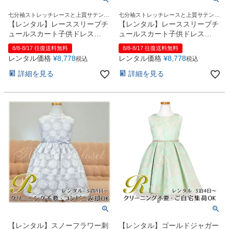
七分袖ストレッチレースと上質サテンが
七分袖ストレッチレースと上質サテンが
上品！
上品！
【レンタル】レーススリーブチ
【レンタル】レーススリーブチ
ュールスカート子供ドレス
ュールスカート子供ドレス
(SK599)ネイビー
(SK599)ピンク
8/8-8/17 往復送料無料
8/8-8/17 往復送料無料
レンタル価格
¥
8,778
レンタル価格
¥
8,778
税込
税込
詳細を見る
詳細を見る
【レンタル】スノーフラワー刺
【レンタル】ゴールドジャガー