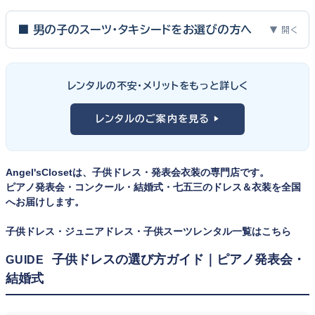
ピアノ発表会・バイオリン発表会・コンクールの舞台は、お子様にと
って特別な一日。元ピアノ教師としての経験から、衣装選びで大切
■ 男の子のスーツ・タキシードをお選びの方へ
▼ 開く
な3つのポイントをご紹介します。
男の子の発表会衣装は、フォーマル度・ジャケットの可動域・ズボ
ンの丈感が選びのポイント。タキシードは格式ある独奏・コンクール
① サイズは"ジャストフィット"を選ぶ
レンタルの不安・メリットをもっと詳しく
向け、スリーピーススーツやベストスタイルは合唱・アンサンブル向
舞台上で最も美しく見えるのは、お子様の体にきちんと合ったサ
けと、シーンで使い分けるのがおすすめです。詳しくは
発表会スー
レンタルのご案内を見る ▶
イズのドレス・スーツです。「大きめを買って長く着せたい」という
ツ・タキシード一覧
をご覧ください。
考えで購入を選ばれる方もいらっしゃいますが、発表会のように
一度きりの特別な日は、その瞬間のサイズにぴったり合う衣装が
Angel'sClosetは、子供ドレス・発表会衣装の専門店です。
何よりお子様を輝かせます。レンタルなら、その時のジャストサイ
ピアノ発表会・コンクール・結婚式・七五三のドレス＆衣装を全国
ズを遠慮なく選べるのが最大のメリット。胸囲・身丈の正しい測り
へお届けします。
方は
子供ドレスのサイズの選び方
で詳しくご案内しています。
子供ドレス・ジュニアドレス・子供スーツレンタル一覧はこちら
② 舞台で映える色・楽器に合うデザインを選ぶ
子供ドレスの選び方ガイド｜ピアノ発表会・
GUIDE
結婚式
発表会の舞台は照明が強く、客席からは意外と色味が飛んで見え
ます。ネイビー・ブラック・深みのあるジュエルカラーはホールの照