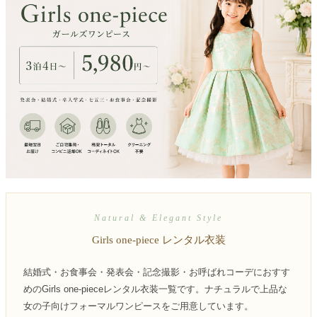
創業2003年からの想い
Season Best
七五三着物
シューズ
Recital & Concours
Wedding
Rental
レンタル
発表会・コンクール
結婚式
Atelier
小物・アクセ
パニエ
舞台で輝くステージ衣装
フラワーガール・リングボーイ・ゲ
実店舗 つくば店
スト
レンタルのご案内
04
予約・配送・返却・料金
Tsukuba Boutique
アウター
レディース
レンタルの流れ
05
茨城県土浦市大町14-16-1F
〒
4ステップで簡単
10:00–18:00（完全予約制）
営業
Sale
販売
あんしんパック
月曜日
06
定休
汚れ・キズ・破損の補償
店舗を予約する →
コスチューム
アウター
Graduation & Entrance
Shichi-Go-San
Buy & Support
ご購入・サポート
卒業式・入学式
七五三
Natural & Elegant Style
きちんと感のあるフォーマル
3歳・5歳・7歳の晴れの日
インナー・パニエ
アクセサリー
Girls one-piece レンタル衣装
販売・共通のご案内
07
品質・返品・お手入れ
結婚式・お食事会・発表会・記念撮影・お呼ばれコーデにおすす
ジュエリー
音楽雑貨
送料・お支払い
08
めのGirls one-pieceレンタル衣装一覧です。ナチュラルで上品な
送料・決済方法
女の子向けフォーマルワンピースをご用意しています。