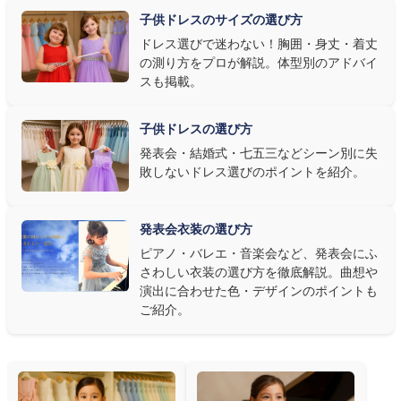
明で上品に映え、オフホワイト・パステルは華やかさが際立ちま
子供ドレスのサイズの選び方
す。またピアノ演奏なら落ち着いたシックなトーン、バイオリンやソ
ドレス選びで迷わない！胸囲・身丈・着丈
ロ演奏なら華やかで視線を集めるデザイン、合唱やアンサンブル
の測り方をプロが解説。体型別のアドバイ
なら衣装同士が調和するクラシカルな色合い、と演目に合わせた
スも掲載。
選び方もおすすめです。
子供ドレスの選び方
③ 演奏の動きを妨げない設計か確認する
発表会・結婚式・七五三などシーン別に失
敗しないドレス選びのポイントを紹介。
発表会ドレス選びで見落とされがちなのが"動きやすさ"です。ピ
アノならペダル操作を妨げない丈感、バイオリンなら弓を動かす
右腕のゆとり、管楽器なら胸元の締め付けがないこと——演奏の
発表会衣装の選び方
質は衣装で変わります。Angel's Closetのレンタル衣装は、元ピ
ピアノ・バレエ・音楽会など、発表会にふ
アノ教師の店長が
発表会・コンクールでのご使用を前提に厳選し
さわしい衣装の選び方を徹底解説。曲想や
た商品
を多数ご用意しています。
演出に合わせた色・デザインのポイントも
ご紹介。