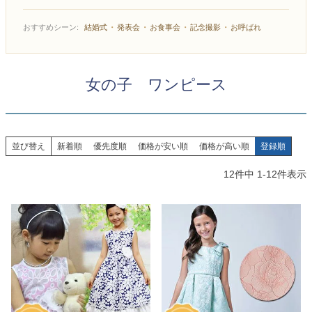
お問い合わせ
09
電話・メール・LINE
・
・
・
・
おすすめシーン:
結婚式
発表会
お食事会
記念撮影
お呼ばれ
女の子 ワンピース
Photography
写真スタジオ APS
Angel's Photo Studio
並び替え
新着順
優先度順
価格が安い順
価格が高い順
登録順
12
件中
1
-
12
件表示
七五三・発表会・記念撮影
対応
Web または お電話
予約
ヘアメイク・着付け
特典
スタジオを予約 →