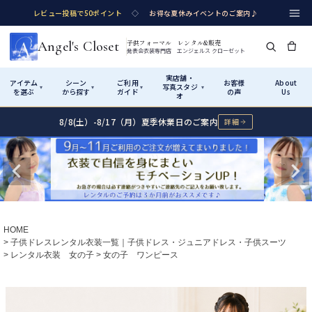
レビュー投稿で50ポイント
◇
お得な夏休みイベントのご案内♪
Angel's Closet
子供フォーマル レンタル&販売
発表会衣装専門店 エンジェルス クローゼット
実店舗・
アイテム
シーン
ご利用
お客様
About
写真スタジ
▾
▾
▾
▾
を選ぶ
から探す
ガイド
の声
Us
オ
8/8(土）-8/17（月）夏季休業日のご案内
詳細
Shop by Category
Shop by Occasion
How It Works
Visit Us
実店舗・写真スタジオ
アイテムから探す
シーンから探す
ご利用ガイド
Start
はじめに
カテゴリ詳細
→
サイズで選ぶ
→
性別・サイズで絞り込む
→
ショップガイド（総合案内）
01
HOME
レンタル・販売の入口
Rental
レンタル
子供ドレスレンタル衣装一覧｜子供ドレス・ジュニアドレス・子供スーツ
レンタル衣装 女の子
女の子 ワンピース
サイズの選び方
02
測り方と目安
女の子ドレス
男の子スーツ
Angel's Closetについて
03