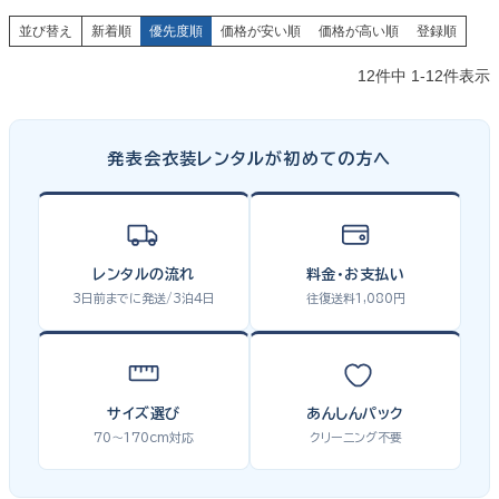
並び替え
新着順
優先度順
価格が安い順
価格が高い順
登録順
12
件中
1
-
12
件表示
発表会衣装レンタルが初めての方へ
レンタルの流れ
料金・お支払い
3日前までに発送/3泊4日
往復送料1,080円
サイズ選び
あんしんパック
70〜170cm対応
クリーニング不要