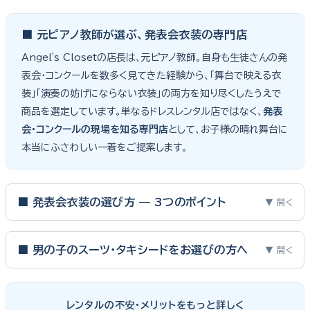
■ 元ピアノ教師が選ぶ、発表会衣装の専門店
Angel's Closetの店長は、元ピアノ教師。自身も生徒さんの発
表会・コンクールを数多く見てきた経験から、「舞台で映える衣
装」「演奏の妨げにならない衣装」の両方を知り尽くしたうえで
商品を選定しています。単なるドレスレンタル店ではなく、
発表
会・コンクールの現場を知る専門店
として、お子様の晴れ舞台に
本当にふさわしい一着をご提案します。
■ 発表会衣装の選び方 — 3つのポイント
▼ 開く
ピアノ発表会・バイオリン発表会・コンクールの舞台は、お子様にと
って特別な一日。元ピアノ教師としての経験から、衣装選びで大切
■ 男の子のスーツ・タキシードをお選びの方へ
▼ 開く
な3つのポイントをご紹介します。
男の子の発表会衣装は、フォーマル度・ジャケットの可動域・ズボ
ンの丈感が選びのポイント。タキシードは格式ある独奏・コンクール
① サイズは"ジャストフィット"を選ぶ
レンタルの不安・メリットをもっと詳しく