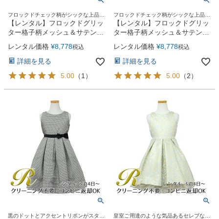
フロックドチェック柄がシックな上品な
フロックドチェック柄がシックな上品な
ワンピースドレス
ワンピースドレス
【レンタル】フロックドグリッ
【レンタル】フロックドグリッ
ター格子柄メッシュ＆サテン子
ター格子柄メッシュ＆サテン子
供ドレス(SK714)バーガンディ
供ドレス(SK714)ネイビー
レンタル価格
¥
8,778
レンタル価格
¥
8,778
税込
税込
ー
詳細を見る
詳細を見る
5.00
（
1
）
5.00
（
2
）
黒のドットとアクセントリボンがスタイ
皇室ご用達のような気品あるセレブなド