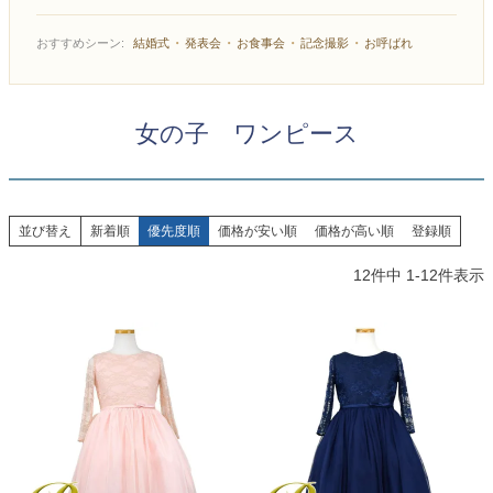
お問い合わせ
09
電話・メール・LINE
・
・
・
・
おすすめシーン:
結婚式
発表会
お食事会
記念撮影
お呼ばれ
女の子 ワンピース
Photography
写真スタジオ APS
Angel's Photo Studio
並び替え
新着順
優先度順
価格が安い順
価格が高い順
登録順
12
件中
1
-
12
件表示
七五三・発表会・記念撮影
対応
Web または お電話
予約
ヘアメイク・着付け
特典
スタジオを予約 →