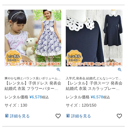
爽やかな柄とバランス良いボリューム感
入学式,発表会,結婚式,どんなシーンでも
のあるワンピース♪
この1着でOK！
【レンタル】子供ドレス 発表会
【レンタル】子供スーツ 発表会
結婚式 衣装 フラワーパターン
結婚式 衣装 スカラップレース
＆フリルワンピースドレス
襟パフスリーブフレアワンピー
レンタル価格
¥
6,578
レンタル価格
¥
6,578
税込
税込
（CK348） 【 発表会 コンクー
ス（CAT889548）【CHOPIN】
ル さわやか 優しい グリーン ラ
【入学式 女の子 ワンピース お
サイズ：130
サイズ：120/150
イム】 薄桃 紺
しゃれ 人気 ブランド おすすめ
上品 紺 ネイビー 卒園式 お受験
詳細を見る
詳細を見る
】150cm