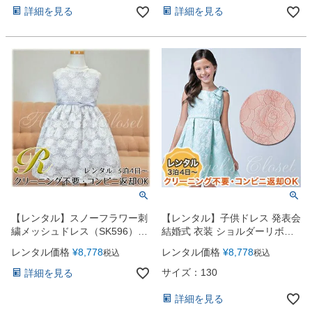
詳細を見る
詳細を見る
【レンタル】スノーフラワー刺
【レンタル】子供ドレス 発表会
繍メッシュドレス（SK596）グ
結婚式 衣装 ショルダーリボン
レー
付ローズジャガードサマーワン
レンタル価格
¥
8,778
レンタル価格
¥
8,778
税込
税込
ピース（全2色） 薄桃 薄青
サイズ：130
詳細を見る
詳細を見る