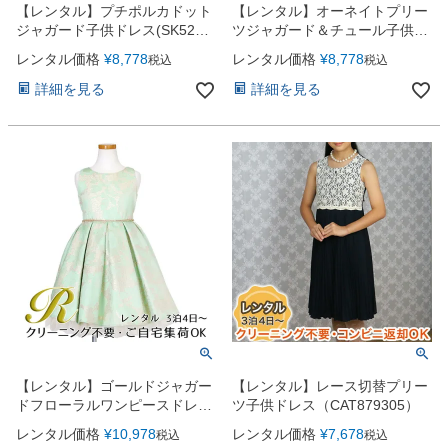
リッシュ♪
レス
【レンタル】プチポルカドット
【レンタル】オーネイトプリー
ジャガード子供ドレス(SK520)
ツジャガード＆チュール子供ド
ブラック
レス(SK670A)ブルー
レンタル価格
¥
8,778
レンタル価格
¥
8,778
税込
税込
詳細を見る
詳細を見る
【レンタル】ゴールドジャガー
【レンタル】レース切替プリー
ドフローラルワンピースドレス
ツ子供ドレス（CAT879305）
（SK933）セージグリーン
レンタル価格
¥
10,978
レンタル価格
¥
7,678
税込
税込