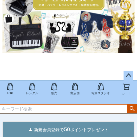
ペー
ジト
TOP
レンタル
販売
実店舗
写真スタジオ
カート
ップ
へ
50
新規会員登録で
ポイントプレゼント