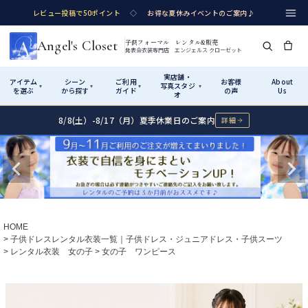
レビュー投稿で50ポイント
◇
お得な夏休みイベントのご案内♪
Angel's Closet
子供フォーマル レンタル&販売
発表会衣装専門店 エンジェルス クローゼット
実店舗・
アイテム
シーン
ご利用
お客様
About
写真スタジ
▾
▾
▾
▾
を選ぶ
から探す
ガイド
の声
Us
オ
8/8(土）-8/17（月）夏季休業日のご案内
詳細
Shop by Category
Shop by Occasion
How It Works
Visit Us
実店舗・写真スタジオ
アイテムから探す
シーンから探す
ご利用ガイド
Start
はじめに
カテゴリ詳細
→
サイズで選ぶ
→
性別・サイズで絞り込む
→
ショップガイド（総合案内）
01
HOME
レンタル・販売の入口
Rental
レンタル
子供ドレスレンタル衣装一覧｜子供ドレス・ジュニアドレス・子供スーツ
レンタル衣装 女の子
女の子 ワンピース
サイズの選び方
02
測り方と目安
女の子ドレス
男の子スーツ
Angel's Closetについて
03