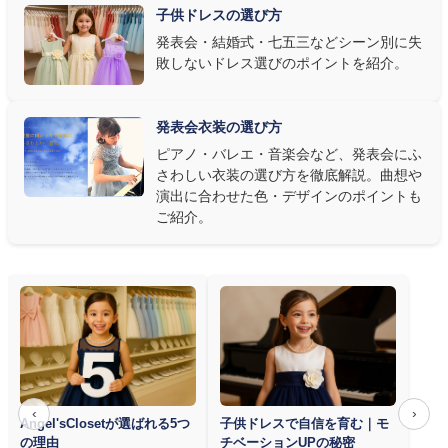
子供ドレスの選び方
③ 演奏の動きを妨げない設計か確認する
発表会・結婚式・七五三などシーン別に失
敗しないドレス選びのポイントを紹介。
発表会ドレス選びで見落とされがちなのが"動きやすさ"です。ピ
アノならペダル操作を妨げない丈感、バイオリンなら弓を動かす
右腕のゆとり、管楽器なら胸元の締め付けがないこと——演奏の
発表会衣装の選び方
質は衣装で変わります。Angel's Closetのレンタル衣装は、元ピ
ピアノ・バレエ・音楽会など、発表会にふ
アノ教師の店長が
発表会・コンクールでのご使用を前提に厳選し
さわしい衣装の選び方を徹底解説。曲想や
た商品
を多数ご用意しています。
演出に合わせた色・デザインのポイントも
ご紹介。
‹
›
Angel'sClosetが選ばれる5つ
子供ドレスで自信を育む｜モ
の理由
チベーションUPの秘密