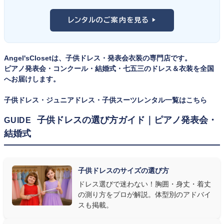
向け、スリーピーススーツやベストスタイルは合唱・アンサンブル向
舞台上で最も美しく見えるのは、お子様の体にきちんと合ったサ
けと、シーンで使い分けるのがおすすめです。詳しくは
発表会スー
レンタルのご案内を見る ▶
イズのドレス・スーツです。「大きめを買って長く着せたい」という
ツ・タキシード一覧
をご覧ください。
考えで購入を選ばれる方もいらっしゃいますが、発表会のように
一度きりの特別な日は、その瞬間のサイズにぴったり合う衣装が
Angel'sClosetは、子供ドレス・発表会衣装の専門店です。
何よりお子様を輝かせます。レンタルなら、その時のジャストサイ
ピアノ発表会・コンクール・結婚式・七五三のドレス＆衣装を全国
ズを遠慮なく選べるのが最大のメリット。胸囲・身丈の正しい測り
へお届けします。
方は
子供ドレスのサイズの選び方
で詳しくご案内しています。
子供ドレス・ジュニアドレス・子供スーツレンタル一覧はこちら
② 舞台で映える色・楽器に合うデザインを選ぶ
子供ドレスの選び方ガイド｜ピアノ発表会・
GUIDE
結婚式
発表会の舞台は照明が強く、客席からは意外と色味が飛んで見え
ます。ネイビー・ブラック・深みのあるジュエルカラーはホールの照
明で上品に映え、オフホワイト・パステルは華やかさが際立ちま
子供ドレスのサイズの選び方
す。またピアノ演奏なら落ち着いたシックなトーン、バイオリンやソ
ドレス選びで迷わない！胸囲・身丈・着丈
ロ演奏なら華やかで視線を集めるデザイン、合唱やアンサンブル
の測り方をプロが解説。体型別のアドバイ
なら衣装同士が調和するクラシカルな色合い、と演目に合わせた
スも掲載。
選び方もおすすめです。