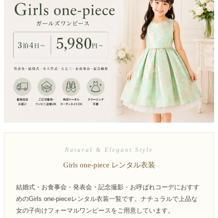
創業2003年からの想い
Season Best
七五三着物
シューズ
Recital & Concours
Wedding
Rental
レンタル
発表会・コンクール
結婚式
Atelier
小物・アクセ
パニエ
舞台で輝くステージ衣装
フラワーガール・リングボーイ・ゲ
実店舗 つくば店
スト
レンタルのご案内
04
予約・配送・返却・料金
Tsukuba Boutique
アウター
レディース
レンタルの流れ
05
茨城県土浦市大町14-16-1F
〒
4ステップで簡単
10:00–18:00（完全予約制）
営業
Sale
販売
あんしんパック
月曜日
06
定休
汚れ・キズ・破損の補償
店舗を予約する →
コスチューム
アウター
Graduation & Entrance
Shichi-Go-San
Buy & Support
ご購入・サポート
卒業式・入学式
七五三
Natural & Elegant Style
きちんと感のあるフォーマル
3歳・5歳・7歳の晴れの日
インナー・パニエ
アクセサリー
Girls one-piece レンタル衣装
販売・共通のご案内
07
品質・返品・お手入れ
結婚式・お食事会・発表会・記念撮影・お呼ばれコーデにおすす
ジュエリー
音楽雑貨
送料・お支払い
08
めのGirls one-pieceレンタル衣装一覧です。ナチュラルで上品な
送料・決済方法
女の子向けフォーマルワンピースをご用意しています。