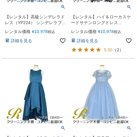
【レンタル】高級シンデレラド
【レンタル】ハイ＆ローカスケ
レス（YP224） シンデレラブル
ードサテンロングドレス
ー
（YP223） ネイビー
レンタル価格
¥
10,978
レンタル価格
¥
10,978
税込
税込
詳細を見る
詳細を見る
5.00
（
2
）