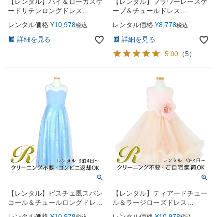
【レンタル】ハイ＆ローカスケ
【レンタル】フラワーレースケ
ードサテンロングドレス
ープ＆チュールドレス
（YP223） ピーコック
（YP222） ブルーグレー
レンタル価格
¥
10,978
レンタル価格
¥
8,778
税込
税込
詳細を見る
詳細を見る
5.00
（
5
）
【レンタル】ビスチェ風スパン
【レンタル】ティアードチュー
コール＆チュールロングドレス
ル＆ラージローズドレス
（YP221） ベビーブルー
(YP220)ピンク
レンタル価格
¥
10,978
レンタル価格
¥
10,978