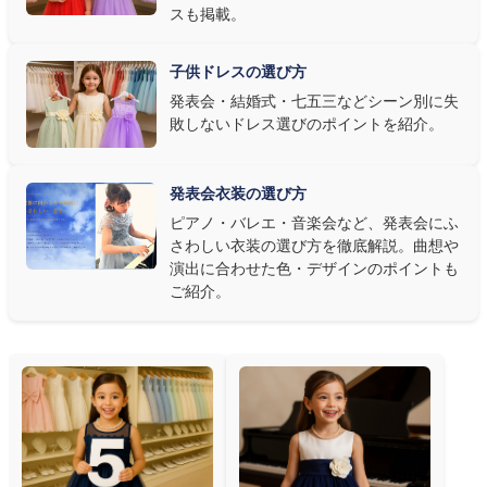
なら衣装同士が調和するクラシカルな色合い、と演目に合わせた
スも掲載。
選び方もおすすめです。
子供ドレスの選び方
③ 演奏の動きを妨げない設計か確認する
発表会・結婚式・七五三などシーン別に失
敗しないドレス選びのポイントを紹介。
発表会ドレス選びで見落とされがちなのが"動きやすさ"です。ピ
アノならペダル操作を妨げない丈感、バイオリンなら弓を動かす
右腕のゆとり、管楽器なら胸元の締め付けがないこと——演奏の
発表会衣装の選び方
質は衣装で変わります。Angel's Closetのレンタル衣装は、元ピ
ピアノ・バレエ・音楽会など、発表会にふ
アノ教師の店長が
発表会・コンクールでのご使用を前提に厳選し
さわしい衣装の選び方を徹底解説。曲想や
た商品
を多数ご用意しています。
演出に合わせた色・デザインのポイントも
ご紹介。