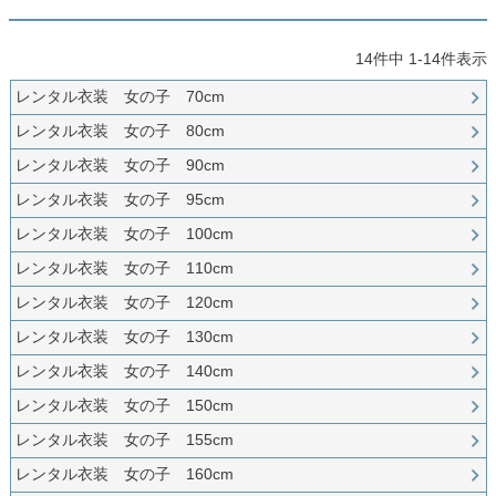
創業2003年からの想い
Season Best
七五三着物
シューズ
Recital & Concours
Wedding
Rental
レンタル
14
件中
1
-
14
件表示
発表会・コンクール
結婚式
Atelier
小物・アクセ
パニエ
レンタル衣装 女の子 70cm
舞台で輝くステージ衣装
フラワーガール・リングボーイ・ゲ
実店舗 つくば店
スト
レンタルのご案内
04
レンタル衣装 女の子 80cm
予約・配送・返却・料金
Tsukuba Boutique
アウター
レディース
レンタル衣装 女の子 90cm
レンタルの流れ
05
レンタル衣装 女の子 95cm
茨城県土浦市大町14-16-1F
〒
4ステップで簡単
10:00–18:00（完全予約制）
営業
Sale
販売
レンタル衣装 女の子 100cm
あんしんパック
月曜日
06
定休
汚れ・キズ・破損の補償
レンタル衣装 女の子 110cm
店舗を予約する →
コスチューム
アウター
レンタル衣装 女の子 120cm
Graduation & Entrance
Shichi-Go-San
Buy & Support
ご購入・サポート
レンタル衣装 女の子 130cm
卒業式・入学式
七五三
きちんと感のあるフォーマル
3歳・5歳・7歳の晴れの日
インナー・パニエ
アクセサリー
レンタル衣装 女の子 140cm
販売・共通のご案内
07
品質・返品・お手入れ
レンタル衣装 女の子 150cm
ジュエリー
音楽雑貨
レンタル衣装 女の子 155cm
送料・お支払い
08
送料・決済方法
レンタル衣装 女の子 160cm