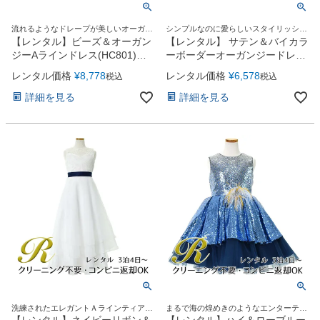
流れるようなドレープが美しいオーガン
シンプルなのに愛らしいスタイリッシュ
ジーロングドレス
なハイセンス子供ドレス
【レンタル】ビーズ＆オーガン
【レンタル】 サテン＆バイカラ
ジーAラインドレス(HC801)パ
ーボーダーオーガンジードレス
ープル
(CK981)ピンク
レンタル価格
¥
8,778
レンタル価格
¥
6,578
税込
税込
詳細を見る
詳細を見る
洗練されたエレガントＡラインティアー
まるで海の煌めきのようなエンターテイ
ドロングドレス
メントドレス