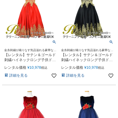
金糸刺繍が織りなす気品溢れる豪華なロ
金糸刺繍が織りなす気品溢れる豪華なロ
ングドレス
ングドレス
【レンタル】サテン＆ゴールド
【レンタル】サテン＆ゴールド
刺繍ハイネックロング子供ドレ
刺繍ハイネックロング子供ドレ
ス(YP134)レッド
ス(YP134)ブラック
レンタル価格
¥
10,978
レンタル価格
¥
10,978
税込
税込
詳細を見る
詳細を見る