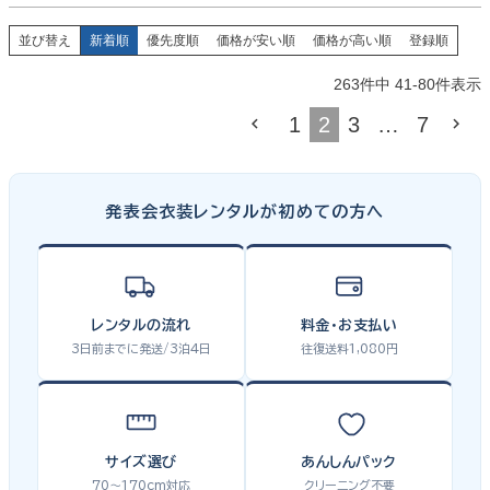
並び替え
新着順
優先度順
価格が安い順
価格が高い順
登録順
263
件中
41
-
80
件表示
1
2
3
…
7
発表会衣装レンタルが初めての方へ
レンタルの流れ
料金・お支払い
3日前までに発送/3泊4日
往復送料1,080円
サイズ選び
あんしんパック
70〜170cm対応
クリーニング不要