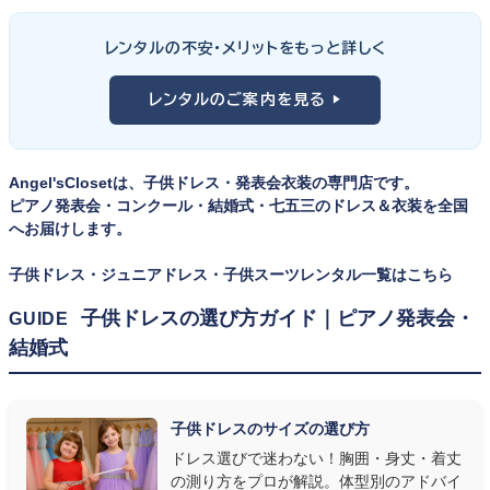
男の子の発表会衣装は、フォーマル度・ジャケットの可動域・ズボ
ンの丈感が選びのポイント。タキシードは格式ある独奏・コンクール
① サイズは"ジャストフィット"を選ぶ
レンタルの不安・メリットをもっと詳しく
向け、スリーピーススーツやベストスタイルは合唱・アンサンブル向
舞台上で最も美しく見えるのは、お子様の体にきちんと合ったサ
けと、シーンで使い分けるのがおすすめです。詳しくは
発表会スー
レンタルのご案内を見る ▶
イズのドレス・スーツです。「大きめを買って長く着せたい」という
ツ・タキシード一覧
をご覧ください。
考えで購入を選ばれる方もいらっしゃいますが、発表会のように
一度きりの特別な日は、その瞬間のサイズにぴったり合う衣装が
Angel'sClosetは、子供ドレス・発表会衣装の専門店です。
何よりお子様を輝かせます。レンタルなら、その時のジャストサイ
ピアノ発表会・コンクール・結婚式・七五三のドレス＆衣装を全国
ズを遠慮なく選べるのが最大のメリット。胸囲・身丈の正しい測り
へお届けします。
方は
子供ドレスのサイズの選び方
で詳しくご案内しています。
子供ドレス・ジュニアドレス・子供スーツレンタル一覧はこちら
② 舞台で映える色・楽器に合うデザインを選ぶ
子供ドレスの選び方ガイド｜ピアノ発表会・
GUIDE
結婚式
発表会の舞台は照明が強く、客席からは意外と色味が飛んで見え
ます。ネイビー・ブラック・深みのあるジュエルカラーはホールの照
明で上品に映え、オフホワイト・パステルは華やかさが際立ちま
子供ドレスのサイズの選び方
す。またピアノ演奏なら落ち着いたシックなトーン、バイオリンやソ
ドレス選びで迷わない！胸囲・身丈・着丈
ロ演奏なら華やかで視線を集めるデザイン、合唱やアンサンブル
の測り方をプロが解説。体型別のアドバイ