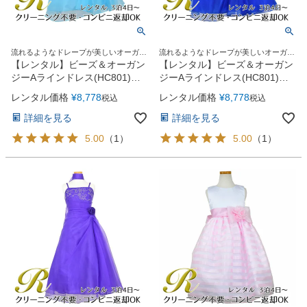
流れるようなドレープが美しいオーガン
流れるようなドレープが美しいオーガン
ジーロングドレス
ジーロングドレス
【レンタル】ビーズ＆オーガン
【レンタル】ビーズ＆オーガン
ジーAラインドレス(HC801)タ
ジーAラインドレス(HC801)ロ
ーコイズ
イヤルブルー
レンタル価格
¥
8,778
レンタル価格
¥
8,778
税込
税込
詳細を見る
詳細を見る
5.00
（
1
）
5.00
（
1
）