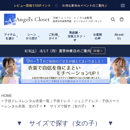
レビュー投稿で50ポイント
◇
お得な夏休みイベントのご案内♪
Angel's Closet
子供フォーマル レンタル&販売
発表会衣装専門店 エンジェルス クローゼット
実店舗・
アイテム
シーン
ご利用
お客様
About
写真スタジ
▾
▾
▾
▾
を選ぶ
から探す
ガイド
の声
Us
オ
8/8(土）-8/17（月）夏季休業日のご案内
詳細
Shop by Category
Shop by Occasion
How It Works
Visit Us
実店舗・写真スタジオ
アイテムから探す
シーンから探す
ご利用ガイド
Start
はじめに
カテゴリ詳細
→
サイズで選ぶ
→
性別・サイズで絞り込む
→
ショップガイド（総合案内）
01
HOME
レンタル・販売の入口
Rental
レンタル
子供ドレスレンタル衣装一覧｜子供ドレス・ジュニアドレス・子供スーツ
レンタル衣装 女の子
▼ サイズで探す（女の子） ▼
サイズの選び方
02
測り方と目安
女の子ドレス
男の子スーツ
▼ サイズで探す（女の子） ▼
Angel's Closetについて
03