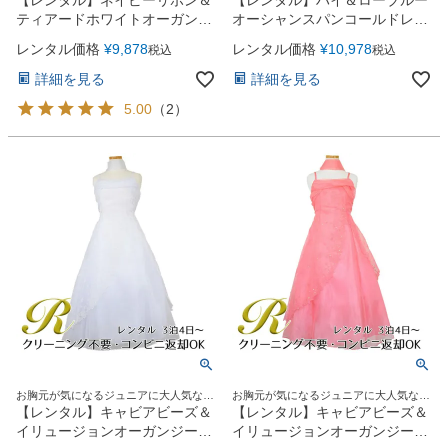
【レンタル】ネイビーリボン＆
【レンタル】ハイ＆ローブルー
ティアードホワイトオーガンジ
オーシャンスパンコールドレス
ーロングドレス(YP194)ホワイ
(YP193)オーシャンブルー
レンタル価格
¥
9,878
レンタル価格
¥
10,978
税込
税込
ト
詳細を見る
詳細を見る
5.00
（
2
）
お胸元が気になるジュニアに大人気なオ
お胸元が気になるジュニアに大人気なオ
ーガンジーロングドレス
ーガンジーロングドレス
【レンタル】キャビアビーズ＆
【レンタル】キャビアビーズ＆
イリュージョンオーガンジーロ
イリュージョンオーガンジーロ