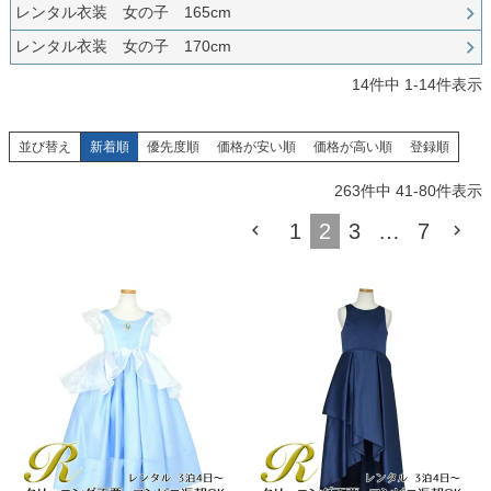
お問い合わせ
レンタル衣装 女の子 165cm
09
電話・メール・LINE
レンタル衣装 女の子 170cm
14
件中
1
-
14
件表示
並び替え
新着順
優先度順
価格が安い順
価格が高い順
登録順
Photography
写真スタジオ APS
263
件中
41
-
80
件表示
Angel's Photo Studio
1
2
3
…
7
七五三・発表会・記念撮影
対応
Web または お電話
予約
ヘアメイク・着付け
特典
スタジオを予約 →