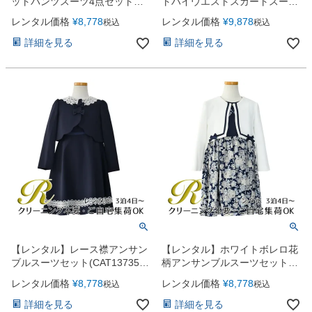
ットパンツスーツ4点セット
トハイウエストスカートスーツ
(CAT437310)ブラック
5点セット(CAT422503)ネイビ
レンタル価格
¥
8,778
レンタル価格
¥
9,878
税込
税込
ー
詳細を見る
詳細を見る
【レンタル】レース襟アンサン
【レンタル】ホワイトボレロ花
ブルスーツセット(CAT137350)
柄アンサンブルスーツセット
ネイビー
(AST337901)ネイビー
レンタル価格
¥
8,778
レンタル価格
¥
8,778
税込
税込
詳細を見る
詳細を見る