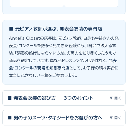
■ 元ピアノ教師が選ぶ、発表会衣装の専門店
Angel's Closetの店長は、元ピアノ教師。自身も生徒さんの発
表会・コンクールを数多く見てきた経験から、「舞台で映える衣
装」「演奏の妨げにならない衣装」の両方を知り尽くしたうえで
商品を選定しています。単なるドレスレンタル店ではなく、
発表
会・コンクールの現場を知る専門店
として、お子様の晴れ舞台に
本当にふさわしい一着をご提案します。
■ 発表会衣装の選び方 — 3つのポイント
▼ 開く
ピアノ発表会・バイオリン発表会・コンクールの舞台は、お子様にと
って特別な一日。元ピアノ教師としての経験から、衣装選びで大切
■ 男の子のスーツ・タキシードをお選びの方へ
▼ 開く
な3つのポイントをご紹介します。