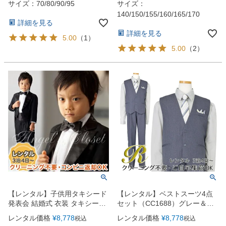
点セット）
サイズ：70/80/90/95
サイズ：
140/150/155/160/165/170
詳細を見る
詳細を見る
5.00
（
1
）
5.00
（
2
）
【レンタル】子供用タキシード
【レンタル】ベストスーツ4点
発表会 結婚式 衣装 タキシード
セット（CC1688）グレー＆シ
SK（ジャケット・シャツ・蝶タ
ルバー
レンタル価格
¥
8,778
レンタル価格
¥
8,778
税込
税込
イ・カマーベルト・長ズボン5