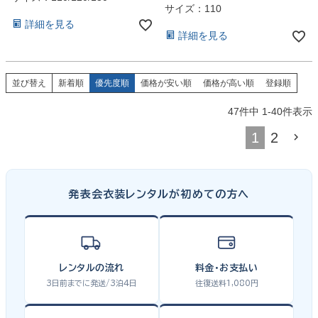
【入学式 男の子 スーツ おしゃ
サイズ：110
れ 人気 ブランド おすすめ セッ
詳細を見る
ト 卒園式 お受験 日本 高品質】
詳細を見る
黒色 120・130cm
並び替え
新着順
優先度順
価格が安い順
価格が高い順
登録順
47
件中
1
-
40
件表示
1
2
発表会衣装レンタルが初めての方へ
レンタルの流れ
料金・お支払い
3日前までに発送/3泊4日
往復送料1,080円