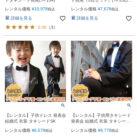
トタキシード燕尾(YP154)
ト燕尾（5点セット）(YP152)ブ
ラック
レンタル価格
¥
10,978
レンタル価格
¥
7,678
税込
税込
詳細を見る
詳細を見る
5.00
（
3
）
【レンタル】子供ドレス 発表会
【レンタル】子供用タキシード
結婚式 衣装 タキシードSK
発表会 結婚式 衣装 タキシード
SK（ジャケット・シャツ・蝶タ
レンタル価格
¥
6,578
レンタル価格
¥
8,778
税込
税込
イ・カマーベルト・長ズボン5