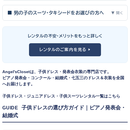
ピアノ発表会・バイオリン発表会・コンクールの舞台は、お子様にと
って特別な一日。元ピアノ教師としての経験から、衣装選びで大切
■ 男の子のスーツ・タキシードをお選びの方へ
▼ 開く
な3つのポイントをご紹介します。
男の子の発表会衣装は、フォーマル度・ジャケットの可動域・ズボ
ンの丈感が選びのポイント。タキシードは格式ある独奏・コンクール
① サイズは"ジャストフィット"を選ぶ
レンタルの不安・メリットをもっと詳しく
向け、スリーピーススーツやベストスタイルは合唱・アンサンブル向
舞台上で最も美しく見えるのは、お子様の体にきちんと合ったサ
けと、シーンで使い分けるのがおすすめです。詳しくは
発表会スー
レンタルのご案内を見る ▶
イズのドレス・スーツです。「大きめを買って長く着せたい」という
ツ・タキシード一覧
をご覧ください。
考えで購入を選ばれる方もいらっしゃいますが、発表会のように
一度きりの特別な日は、その瞬間のサイズにぴったり合う衣装が
Angel'sClosetは、子供ドレス・発表会衣装の専門店です。
何よりお子様を輝かせます。レンタルなら、その時のジャストサイ
ピアノ発表会・コンクール・結婚式・七五三のドレス＆衣装を全国
ズを遠慮なく選べるのが最大のメリット。胸囲・身丈の正しい測り
へお届けします。
方は
子供ドレスのサイズの選び方
で詳しくご案内しています。
子供ドレス・ジュニアドレス・子供スーツレンタル一覧はこちら
② 舞台で映える色・楽器に合うデザインを選ぶ
子供ドレスの選び方ガイド｜ピアノ発表会・
GUIDE
結婚式
発表会の舞台は照明が強く、客席からは意外と色味が飛んで見え
ます。ネイビー・ブラック・深みのあるジュエルカラーはホールの照