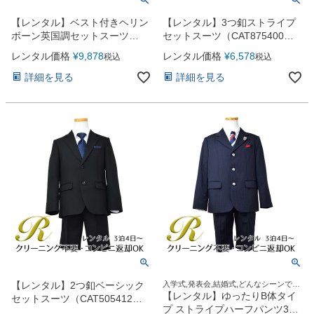
【レンタル】ベスト付きヘリン
【レンタル】3つ釦ストライプ
ボーン英国調セットスーツ
セットスーツ（CAT875400）
（CAT885402）
120cm
レンタル価格
¥
9,878
レンタル価格
¥
6,578
税込
税込
詳細を見る
詳細を見る
【レンタル】2つ釦ベーシック
入学式,発表会,結婚式,どんなシーンでも
この1着でOK！
【レンタル】ゆったりB体タイ
セットスーツ（CAT505412）
プ ストライプハーフパンツ3つ
120cm