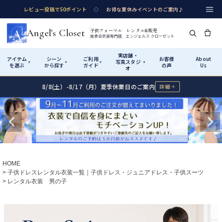
レビュー投稿で50ポイント
◇
お得な夏休みイベントのご案内♪
Angel's Closet
子供フォーマル レンタル&販売
発表会衣装専門店 エンジェルス クローゼット
実店舗・
アイテム
シーン
ご利用
お客様
About
写真スタジ
▾
▾
▾
▾
を選ぶ
から探す
ガイド
の声
Us
オ
8/8(土）-8/17（月）夏季休業日のご案内
詳細
Shop by Category
Shop by Occasion
How It Works
Visit Us
実店舗・写真スタジオ
アイテムから探す
シーンから探す
ご利用ガイド
Start
はじめに
カテゴリ詳細
→
サイズで選ぶ
→
性別・サイズで絞り込む
→
ショップガイド（総合案内）
01
HOME
レンタル・販売の入口
Rental
レンタル
子供ドレスレンタル衣装一覧｜子供ドレス・ジュニアドレス・子供スーツ
レンタル衣装 男の子
サイズの選び方
02
測り方と目安
女の子ドレス
男の子スーツ
Angel's Closetについて
03