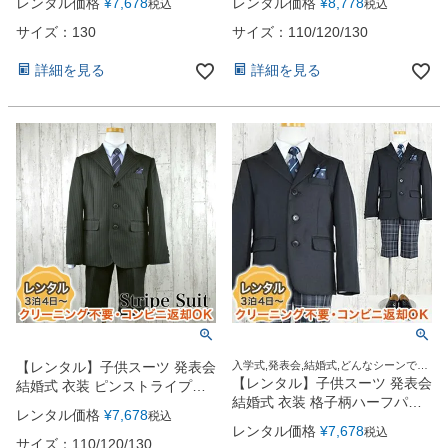
レンタル価格
¥
7,678
レンタル価格
¥
8,778
税込
税込
LONDON】（CAT285490）
110・120・130・150cm
サイズ：130
サイズ：110/120/130
詳細を見る
詳細を見る
【レンタル】子供スーツ 発表会
入学式,発表会,結婚式,どんなシーンでも
この1着でOK！
【レンタル】子供スーツ 発表会
結婚式 衣装 ピンストライプブ
結婚式 衣装 格子柄ハーフパン
ラックスーツ（CAT915400）
レンタル価格
¥
7,678
税込
ツ3つボタンスーツ5点セット
110・130cm
レンタル価格
¥
7,678
税込
（CAT875402）【CHOPIN】
サイズ：110/120/130