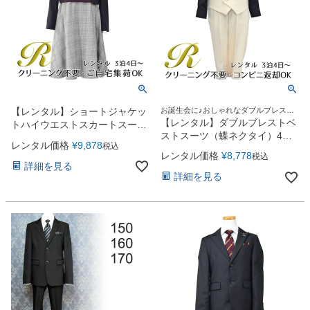
【レンタル】ショートジャケッ
お誕生会に♪おしゃれなダブルブレスト
ベストスーツ
【レンタル】ダブルブレストベ
トハイウエストスカートスーツ
ストスーツ（蝶ネクタイ）4点
5点セット(CAT422503)ネイビ
レンタル価格
¥
9,878
税込
セット(YP153)アイボリー/ブラ
ー
レンタル価格
¥
8,778
税込
ック
詳細を見る
詳細を見る