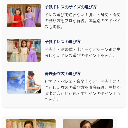
明で上品に映え、オフホワイト・パステルは華やかさが際立ちま
子供ドレスのサイズの選び方
す。またピアノ演奏なら落ち着いたシックなトーン、バイオリンやソ
ドレス選びで迷わない！胸囲・身丈・着丈
ロ演奏なら華やかで視線を集めるデザイン、合唱やアンサンブル
の測り方をプロが解説。体型別のアドバイ
なら衣装同士が調和するクラシカルな色合い、と演目に合わせた
スも掲載。
選び方もおすすめです。
子供ドレスの選び方
③ 演奏の動きを妨げない設計か確認する
発表会・結婚式・七五三などシーン別に失
敗しないドレス選びのポイントを紹介。
発表会ドレス選びで見落とされがちなのが"動きやすさ"です。ピ
アノならペダル操作を妨げない丈感、バイオリンなら弓を動かす
右腕のゆとり、管楽器なら胸元の締め付けがないこと——演奏の
発表会衣装の選び方
質は衣装で変わります。Angel's Closetのレンタル衣装は、元ピ
ピアノ・バレエ・音楽会など、発表会にふ
アノ教師の店長が
発表会・コンクールでのご使用を前提に厳選し
さわしい衣装の選び方を徹底解説。曲想や
た商品
を多数ご用意しています。
演出に合わせた色・デザインのポイントも
ご紹介。