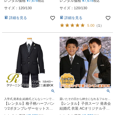
レンタル価格
¥
7,678
レンタル価格
¥
7,678
税込
税込
ット【JFA SAMURAI BLUE】
（CAT375493）
（CAT375494） 120・130cm
サイズ：120/130
サイズ：120/130
詳細を見る
詳細を見る
5.00
（
1
）
入学式,発表会,結婚式,どんなシーンでも
届いたその日から紳士になれるフルセッ
この1着でOK！
ト！
【レンタル】格子柄ハーフパン
【レンタル】子供スーツ 発表会
ツ2ボタンブレザーセットスー
結婚式 衣装 ACオリジナル子供
ツ6点セット【MICHIKO
スーツ（AC08）6点セット