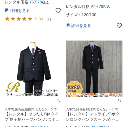
レンタル価格
¥
6,578
税込
ボタンセットスーツ6点セット
レンタル価格
¥
7,678
税込
【JFA SAMURAI BLUE】
詳細を見る
（CAT375495）120・130cm
サイズ：120/130
5.00
（
1
）
詳細を見る
入学式,発表会,結婚式,どんなシーンでも
入学式,発表会,結婚式,どんなシーンでも
この1着でOK！
この1着でOK！
【レンタル】ゆったりB体タイ
【レンタル】ストライプ3ボタ
プ 格子柄ハーフパンツ3つボタ
ンロングパンツスーツ6点セッ
ンブレザーセットスーツ6点セ
ト【JFA SAMURAI BLUE】