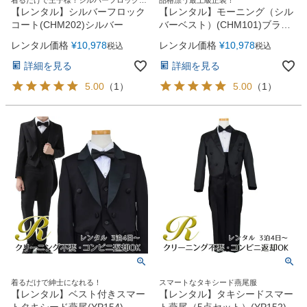
ート
【レンタル】シルバーフロック
【レンタル】モーニング（シル
コート(CHM202)シルバー
バーベスト）(CHM101)ブラッ
ク
レンタル価格
¥
10,978
レンタル価格
¥
10,978
税込
税込
詳細を見る
詳細を見る
5.00
（
1
）
5.00
（
1
）
着るだけで紳士になれる！
スマートなタキシード燕尾服
【レンタル】ベスト付きスマー
【レンタル】タキシードスマー