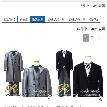
お問い合わせ
09
3
件中
1
-
3
件表示
電話・メール・LINE
並び替え
新着順
優先度順
価格が安い順
価格が高い順
登録順
47
件中
1
-
40
件表示
Photography
1
2
写真スタジオ APS
Angel's Photo Studio
七五三・発表会・記念撮影
対応
Web または お電話
予約
ヘアメイク・着付け
特典
スタジオを予約 →
着るだけで王子様！シルバーフロックコ
品格漂う最上級正装！