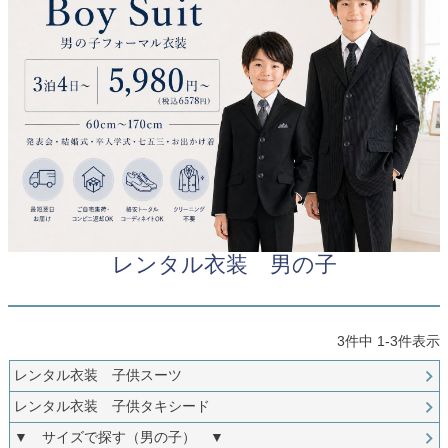
創業2003年からの想い
Season Best
七五三着物
シューズ
Recital & Concours
Wedding
Rental
レンタル
発表会・コンクール
結婚式
Atelier
小物・アクセ
パニエ
舞台で輝くステージ衣装
フラワーガール・リングボーイ・ゲ
実店舗 つくば店
スト
レンタルのご案内
04
予約・配送・返却・料金
Tsukuba Boutique
アウター
レディース
レンタルの流れ
05
茨城県土浦市大町14-16-1F
〒
4ステップで簡単
10:00–18:00（完全予約制）
営業
Sale
販売
あんしんパック
月曜日
06
定休
汚れ・キズ・破損の補償
レンタル衣装 男の子
店舗を予約する →
コスチューム
アウター
Graduation & Entrance
Shichi-Go-San
Buy & Support
ご購入・サポート
卒業式・入学式
七五三
きちんと感のあるフォーマル
3歳・5歳・7歳の晴れの日
インナー・パニエ
アクセサリー
3
件中
1
-
3
件表示
販売・共通のご案内
07
品質・返品・お手入れ
レンタル衣装 子供スーツ
ジュエリー
音楽雑貨
送料・お支払い
08
レンタル衣装 子供タキシード
送料・決済方法
▼ サイズで探す（男の子） ▼