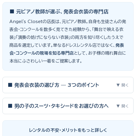
■ 元ピアノ教師が選ぶ、発表会衣装の専門店
Angel's Closetの店長は、元ピアノ教師。自身も生徒さんの発
表会・コンクールを数多く見てきた経験から、「舞台で映える衣
装」「演奏の妨げにならない衣装」の両方を知り尽くしたうえで
商品を選定しています。単なるドレスレンタル店ではなく、
発表
会・コンクールの現場を知る専門店
として、お子様の晴れ舞台に
本当にふさわしい一着をご提案します。
■ 発表会衣装の選び方 — 3つのポイント
▼ 開く
ピアノ発表会・バイオリン発表会・コンクールの舞台は、お子様にと
って特別な一日。元ピアノ教師としての経験から、衣装選びで大切
■ 男の子のスーツ・タキシードをお選びの方へ
▼ 開く
な3つのポイントをご紹介します。
男の子の発表会衣装は、フォーマル度・ジャケットの可動域・ズボ
ンの丈感が選びのポイント。タキシードは格式ある独奏・コンクール
① サイズは"ジャストフィット"を選ぶ
レンタルの不安・メリットをもっと詳しく
向け、スリーピーススーツやベストスタイルは合唱・アンサンブル向