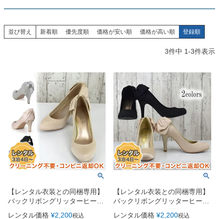
創業2003年からの想い
Season Best
七五三着物
シューズ
Recital & Concours
Wedding
Rental
レンタル
発表会・コンクール
結婚式
並び替え
新着順
優先度順
価格が安い順
価格が高い順
登録順
Atelier
小物・アクセ
パニエ
舞台で輝くステージ衣装
フラワーガール・リングボーイ・ゲ
実店舗 つくば店
スト
3
件中
1
-
3
件表示
レンタルのご案内
04
予約・配送・返却・料金
Tsukuba Boutique
アウター
レディース
レンタルの流れ
05
茨城県土浦市大町14-16-1F
〒
4ステップで簡単
10:00–18:00（完全予約制）
営業
Sale
販売
あんしんパック
月曜日
06
定休
汚れ・キズ・破損の補償
店舗を予約する →
コスチューム
アウター
Graduation & Entrance
Shichi-Go-San
Buy & Support
ご購入・サポート
卒業式・入学式
七五三
きちんと感のあるフォーマル
3歳・5歳・7歳の晴れの日
インナー・パニエ
アクセサリー
販売・共通のご案内
07
品質・返品・お手入れ
【レンタル衣装との同梱専用】
【レンタル衣装との同梱専用】
ジュエリー
音楽雑貨
送料・お支払い
08
バックリボングリッターヒール
バックリボングリッターヒール
送料・決済方法
パーティーシューズ（7cmヒー
パーティーシューズ（9cmヒー
レンタル価格
¥
2,200
レンタル価格
¥
2,200
税込
税込