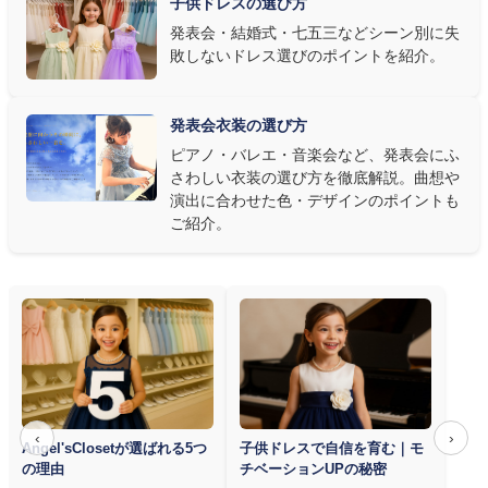
子供ドレスの選び方
③ 演奏の動きを妨げない設計か確認する
発表会・結婚式・七五三などシーン別に失
敗しないドレス選びのポイントを紹介。
発表会ドレス選びで見落とされがちなのが"動きやすさ"です。ピ
アノならペダル操作を妨げない丈感、バイオリンなら弓を動かす
右腕のゆとり、管楽器なら胸元の締め付けがないこと——演奏の
発表会衣装の選び方
質は衣装で変わります。Angel's Closetのレンタル衣装は、元ピ
ピアノ・バレエ・音楽会など、発表会にふ
アノ教師の店長が
発表会・コンクールでのご使用を前提に厳選し
さわしい衣装の選び方を徹底解説。曲想や
た商品
を多数ご用意しています。
演出に合わせた色・デザインのポイントも
ご紹介。
‹
›
Angel'sClosetが選ばれる5つ
子供ドレスで自信を育む｜モ
の理由
チベーションUPの秘密