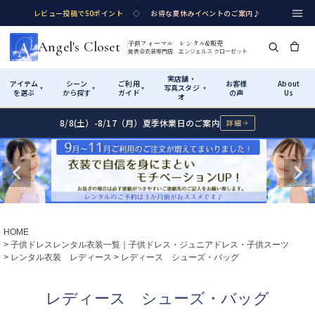
レビュー投稿で50ポイント
◇
お得な夏休みイベントのご案内♪
Angel's Closet
子供フォーマル レンタル&販売
発表会衣装専門店 エンジェルス クローゼット
実店舗・
アイテム
シーン
ご利用
お客様
About
写真スタジ
▾
▾
▾
▾
を選ぶ
から探す
ガイド
の声
Us
オ
8/8(土）-8/17（月）夏季休業日のご案内
詳細
Shop by Category
Shop by Occasion
How It Works
Visit Us
実店舗・写真スタジオ
アイテムから探す
シーンから探す
ご利用ガイド
Start
はじめに
カテゴリ詳細
→
サイズで選ぶ
→
性別・サイズで絞り込む
→
ショップガイド（総合案内）
01
HOME
レンタル・販売の入口
Rental
レンタル
子供ドレスレンタル衣装一覧｜子供ドレス・ジュニアドレス・子供スーツ
レンタル衣装 レディース
レディース シューズ・バッグ
サイズの選び方
02
測り方と目安
女の子ドレス
男の子スーツ
レディース シューズ・バッグ
Angel's Closetについて
03