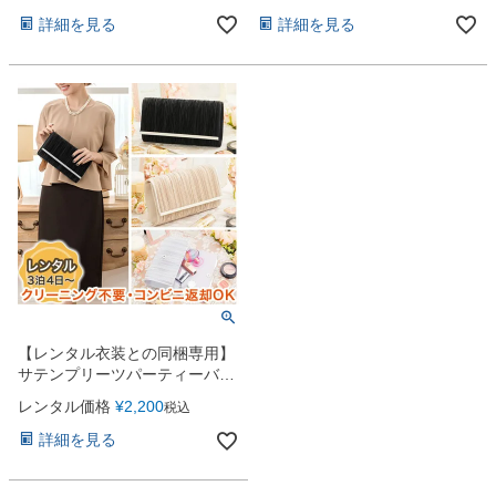
ル）（clcb3400）
ル）（clcb2908）
お問い合わせ
09
詳細を見る
詳細を見る
電話・メール・LINE
Photography
写真スタジオ APS
Angel's Photo Studio
七五三・発表会・記念撮影
対応
Web または お電話
予約
ヘアメイク・着付け
特典
【レンタル衣装との同梱専用】
サテンプリーツパーティーバッ
スタジオを予約 →
グ
レンタル価格
¥
2,200
税込
詳細を見る