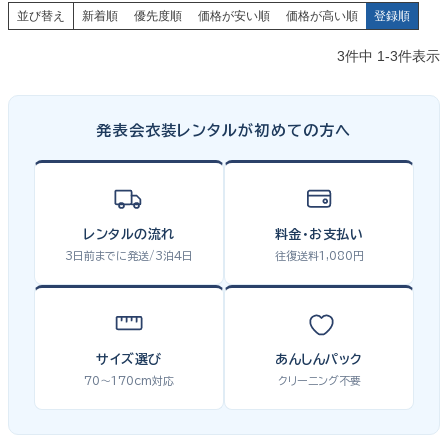
並び替え
新着順
優先度順
価格が安い順
価格が高い順
登録順
3
件中
1
-
3
件表示
発表会衣装レンタルが初めての方へ
レンタルの流れ
料金・お支払い
3日前までに発送/3泊4日
往復送料1,080円
サイズ選び
あんしんパック
70〜170cm対応
クリーニング不要