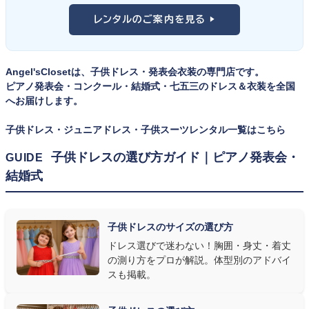
舞台上で最も美しく見えるのは、お子様の体にきちんと合ったサ
けと、シーンで使い分けるのがおすすめです。詳しくは
発表会スー
レンタルのご案内を見る ▶
イズのドレス・スーツです。「大きめを買って長く着せたい」という
ツ・タキシード一覧
をご覧ください。
考えで購入を選ばれる方もいらっしゃいますが、発表会のように
一度きりの特別な日は、その瞬間のサイズにぴったり合う衣装が
Angel'sClosetは、子供ドレス・発表会衣装の専門店です。
何よりお子様を輝かせます。レンタルなら、その時のジャストサイ
ピアノ発表会・コンクール・結婚式・七五三のドレス＆衣装を全国
ズを遠慮なく選べるのが最大のメリット。胸囲・身丈の正しい測り
へお届けします。
方は
子供ドレスのサイズの選び方
で詳しくご案内しています。
子供ドレス・ジュニアドレス・子供スーツレンタル一覧はこちら
② 舞台で映える色・楽器に合うデザインを選ぶ
子供ドレスの選び方ガイド｜ピアノ発表会・
GUIDE
結婚式
発表会の舞台は照明が強く、客席からは意外と色味が飛んで見え
ます。ネイビー・ブラック・深みのあるジュエルカラーはホールの照
明で上品に映え、オフホワイト・パステルは華やかさが際立ちま
子供ドレスのサイズの選び方
す。またピアノ演奏なら落ち着いたシックなトーン、バイオリンやソ
ドレス選びで迷わない！胸囲・身丈・着丈
ロ演奏なら華やかで視線を集めるデザイン、合唱やアンサンブル
の測り方をプロが解説。体型別のアドバイ
なら衣装同士が調和するクラシカルな色合い、と演目に合わせた
スも掲載。
選び方もおすすめです。