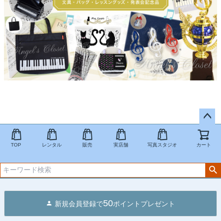
ペー
ジト
TOP
レンタル
販売
実店舗
写真スタジオ
カート
ップ
へ
50
新規会員登録で
ポイントプレゼント