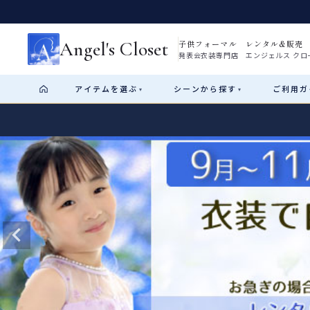
Angel's Closet
子供フォーマル レンタル&販売
発表会衣装専門店 エンジェルス クロ
アイテム
を選ぶ
シーン
から探す
ご利用
ガ
▾
▾
Shop by Category
Shop by Occasion
How It Works
Visit Us
Start
はじめに
ショップガイド（総合案内）
01
レンタル・販売の入口
Rental
レンタル
サイズの選び方
02
測り方と目安
女の子ドレス
男の子スーツ
Angel's Closetについて
03
創業2003年からの想い