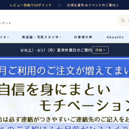
レビュー投稿で50ポイント
◇
お得な夏休みイベントのご案内♪
ーゼット
イド
実店舗・
写真スタジオ
お客様
の声
About
Us
·
▾
▾
8/8(土）-8/17（月）夏季休業日のご案内
詳細
Rental
レンタル
カテゴリ詳細
→
サイズで選ぶ
→
性別・サイズで絞り込む
→
レンタルのご案内
04
予約・配送・返却・料金
Sale
販売
レンタルの流れ
05
4ステップで簡単
七五三着物
コスチューム
あんしんパック
06
汚れ・キズ・破損の補償