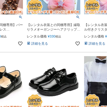
同梱専用】パー
【レンタル衣装との同梱専用】縁取
【レンタル衣
レス
りラメオーガンジーヘアクリップ
ル付きクリス
（スター）
リップ
0
レンタル価格
¥
330
レンタル価格
¥
税込
税込
詳細を見る
詳細を見る