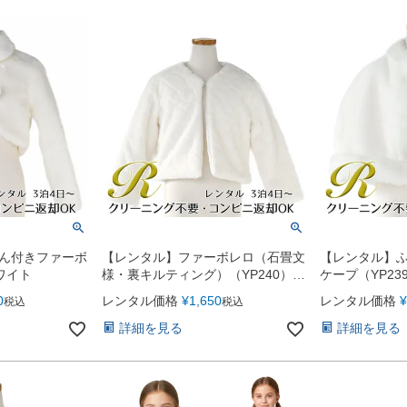
ん付きファーボ
【レンタル】ファーボレロ（石畳文
【レンタル】
ホワイト
様・裏キルティング）（YP240）ホ
ケープ（YP23
ワイト
0
レンタル価格
¥
1,650
レンタル価格
¥
税込
税込
詳細を見る
詳細を見る