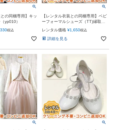
装との同梱専用】キッ
【レンタル衣装との同梱専用】ベビ
yp010）
ーフォーマルシューズ（TT)縁取り
ラインストーンS49 13cm 14cm
330
レンタル価格
¥
1,650
税込
税込
15cm 16cm 【子供ドレス 結婚式
発表会 フォーマル靴 女の子 子供
詳細を見る
ドレス 子ども用ドレスアップ 子供
ドレス用 】 生成 真白 黒色