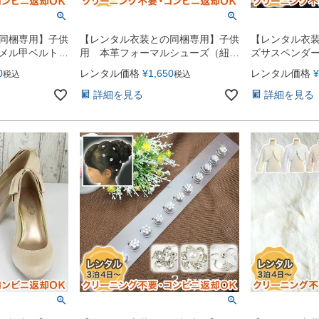
同梱専用】子供
【レンタル衣装との同梱専用】子供
【レンタル衣
メル甲ベルトフ
用 本革フォーマルシューズ（紐
ズサスペンダー（
マジックテー
靴）（YP056）
0
レンタル価格
¥
1,650
レンタル価格
¥
税込
税込
詳細を見る
詳細を見る