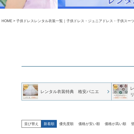
シューズ
小物・アクセ
Season Best
アウター
レディース
HOME
子供ドレスレンタル衣装一覧｜子供ドレス・ジュニアドレス・子供スー
Recital & Concours
Wedding
発表会・コンクール
結婚式
舞台で輝くステージ衣装
フラワーガー
Atelier
実店舗 つくば店
Tsukuba Boutique
茨城県土浦市大町14-16-1F
〒
10:00–18:00（完全予約制）
レンタル衣装特典 格安パニエ
営業
月曜日
定休
店舗を予約する →
並び替え
新着順
優先度順
価格が安い順
価格が高い順