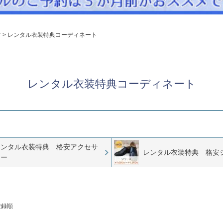
パニエ
アクセサリー
ツ
レンタル衣装特典コーディネート
Graduation & Entrance
卒業式・入学式
ル・リングボーイ・ゲスト
きちんと感のあるフォーマル
レンタル衣装特典コーディネート
Photography
写真スタジオ APS
Angel's Photo Studio
七五三・発表会・記念撮影
対応
レンタル衣装特典 格安アクセサ
Web または お電話
レンタル衣装特典 格安
予約
リー
ヘアメイク・着付け
特典
スタジオを予約 →
登録順