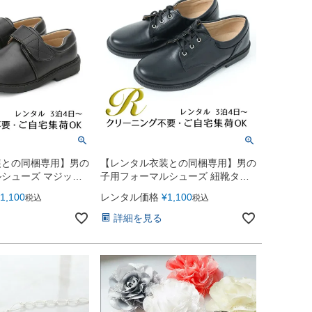
装との同梱専用】男の
【レンタル衣装との同梱専用】男の
シューズ マジック
子用フォーマルシューズ 紐靴タイ
YP216）ブラック
プ（YP215） ブラック
1,100
レンタル価格
¥
1,100
税込
税込
詳細を見る