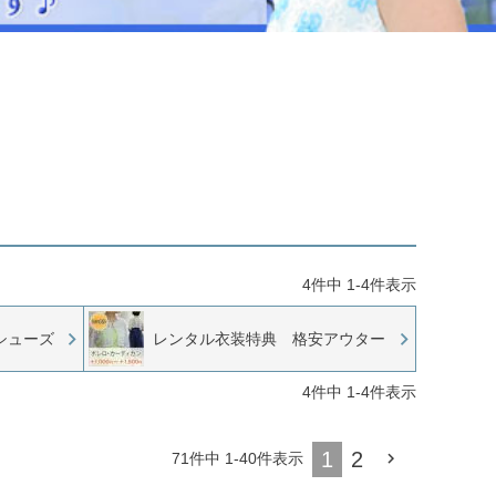
ジュエリー
音楽雑貨
Shichi-Go-San
七五三
3歳・5歳・7歳の晴れの日
4
件中
1
-
4
件表示
シューズ
レンタル衣装特典 格安アウター
4
件中
1
-
4
件表示
1
2
71
件中
1
-
40
件表示