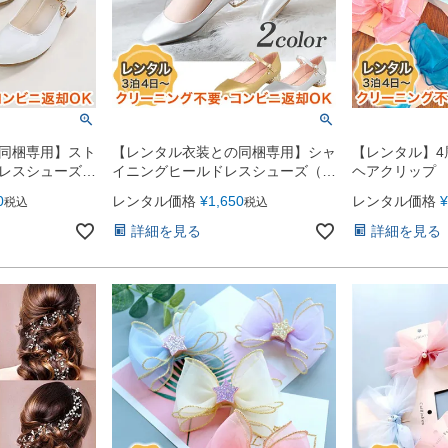
同梱専用】スト
【レンタル衣装との同梱専用】シャ
【レンタル】4
レスシューズ
イニングヒールドレスシューズ（チ
ヘアクリップ
ャーム付）2.5cmヒール
0
レンタル価格
¥
1,650
レンタル価格
¥
税込
税込
詳細を見る
詳細を見る