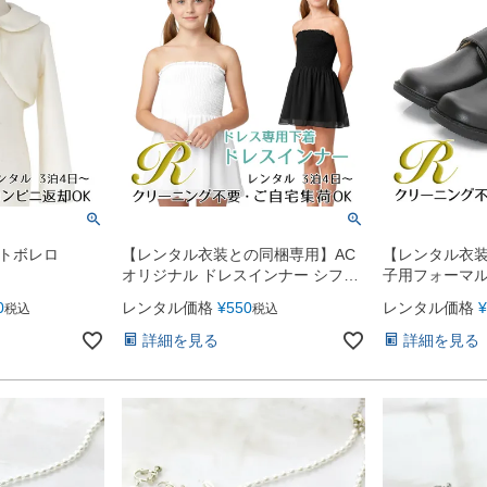
トボレロ
【レンタル衣装との同梱専用】AC
【レンタル衣
オリジナル ドレスインナー シフォ
子用フォーマル
ンフレア ベアトップス
テープタイプ（
0
レンタル価格
¥
550
レンタル価格
¥
税込
税込
詳細を見る
詳細を見る