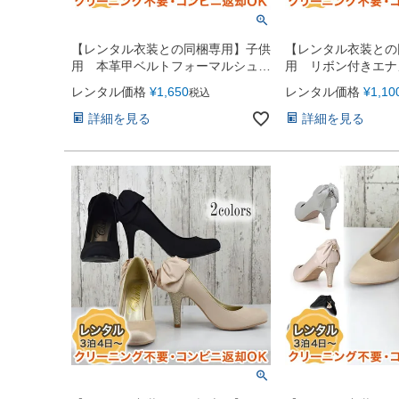
【レンタル衣装との同梱専用】子供
【レンタル衣装との
用 本革甲ベルトフォーマルシュー
用 リボン付きエナ
ズ（マジックテープ）（YP059）
ォーマルシューズ（
レンタル価格
¥
1,650
レンタル価格
¥
1,10
税込
プ）（YP058）
詳細を見る
詳細を見る