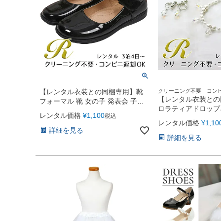
【レンタル衣装との同梱専用】靴
クリーニング不要 コン
♪[子供ドレスレンタル][貸
【レンタル衣装との
フォーマル 靴 女の子 発表会 子ど
可][会場・式場直送OK]
ロラティアドロップ
も 子供靴 子供 シューズ エナメル
レンタル価格
¥
1,100
税込
ックレス＆イヤリン
女児 シューズ（YP199）
レンタル価格
¥
1,10
（ACA29）
詳細を見る
詳細を見る