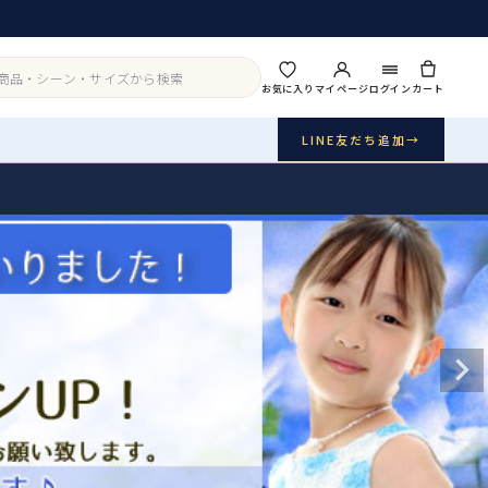
お気に入り
マイページ
ログイン
カート
LINE友だち追加
→
実店舗・写真スタジオ
アイテムから探す
シーンから探す
ご利用ガイド
Buy & Support
ご購入・サポート
販売・共通のご案内
07
品質・返品・お手入れ
送料・お支払い
08
送料・決済方法
アウター
インナー・パニエ
お問い合わせ
09
電話・メール・LINE