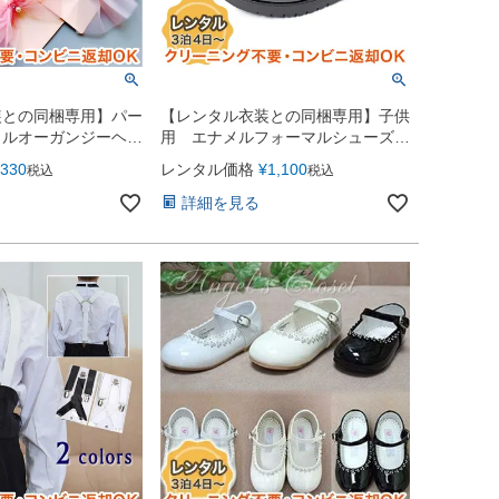
装との同梱専用】パー
【レンタル衣装との同梱専用】子供
タルオーガンジーヘク
用 エナメルフォーマルシューズ
（マジックテープ）（YP057）
330
レンタル価格
¥
1,100
税込
税込
詳細を見る