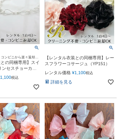
 コンビニから楽々返却
【レンタル衣装との同梱専用】レー
ル][貸衣装][指定日お届け
装との同梱専用】スイ
スフラワーコサージュ（YP151）
K]
リンセスチョーカー
レンタル価格
¥
1,100
税込
ヤリング 2点セット
1,100
税込
詳細を見る