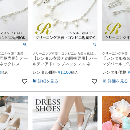
ビニから楽々返却
クリーニング不要 コンビニから楽々返却
クリーニング不要
衣装][指定日お届け
♪[子供ドレスレンタル][貸衣装][指定日お届け
♪[子供ドレスレンタ
同梱専用】オー
【レンタル衣装との同梱専用】パー
【レンタル衣
可][会場・式場直送OK]
可][会場・式場直送O
ネックレス ネ
ルティアドロップネックレス ネッ
ングパール プ
グ 2点セット
クレス＆イヤリング 2点セット
ネックレス＆イ
0
レンタル価格
¥
1,100
レンタル価格
¥
税込
税込
（ACA31）
（ACA28）
詳細を見る
詳細を見る