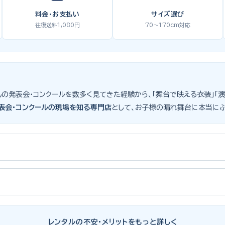
料金・お支払い
サイズ選び
往復送料1,080円
70〜170cm対応
も生徒さんの発表会・コンクールを数多く見てきた経験から、「舞台で映える衣装
表会・コンクールの現場を知る専門店
として、お子様の晴れ舞台に本当に
子様にとって特別な一日。元ピアノ教師としての経験から、衣装選びで大切な
ズボンの丈感が選びのポイント。タキシードは格式ある独奏・コンクール向け
たサイズのドレス・スーツです。「大きめを買って長く着せたい」という考
表会スーツ・タキシード一覧
をご覧ください。
レンタルの不安・メリットをもっと詳しく
装が何よりお子様を輝かせます。レンタルなら、その時のジャストサイズを