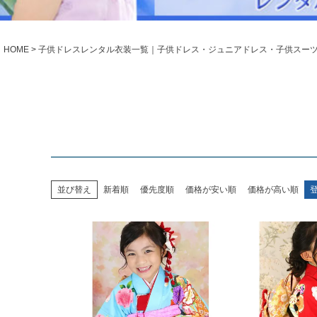
シューズ
小物・アクセ
Season Best
アウター
レディース
HOME
子供ドレスレンタル衣装一覧｜子供ドレス・ジュニアドレス・子供スー
Recital & Concours
Wedding
発表会・コンクール
結婚式
舞台で輝くステージ衣装
フラワーガー
Atelier
実店舗 つくば店
Tsukuba Boutique
並び替え
新着順
優先度順
価格が安い順
価格が高い順
茨城県土浦市大町14-16-1F
〒
10:00–18:00（完全予約制）
営業
月曜日
定休
店舗を予約する →