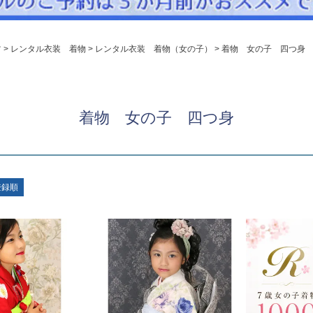
パニエ
アクセサリー
ツ
レンタル衣装 着物
レンタル衣装 着物（女の子）
着物 女の子 四つ身
Graduation & Entrance
卒業式・入学式
ル・リングボーイ・ゲスト
きちんと感のあるフォーマル
着物 女の子 四つ身
Photography
写真スタジオ APS
Angel's Photo Studio
登録順
七五三・発表会・記念撮影
対応
Web または お電話
予約
ヘアメイク・着付け
特典
スタジオを予約 →