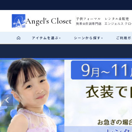
Angel's Closet
子供フォーマル レンタル&販売
発表会衣装専門店 エンジェルス クロ
アイテム
を選ぶ
シーン
から探す
ご利用
ガ
▾
▾
Shop by Category
Shop by Occasion
How It Works
Visit Us
Start
はじめに
ショップガイド（総合案内）
01
レンタル・販売の入口
Rental
レンタル
サイズの選び方
02
測り方と目安
女の子ドレス
男の子スーツ
Angel's Closetについて
03
創業2003年からの想い