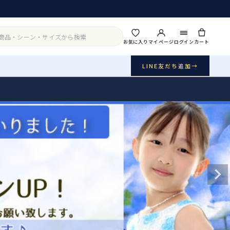
お気に入り
マイページ
ログイン
カート
LINE友だち追加
→
実店舗・写真スタジオ
アイテムから探す
シーンから探す
ご利用ガイド
Buy & Support
ご購入・サポート
販売・共通のご案内
07
品質・返品・お手入れ
送料・お支払い
08
送料・決済方法
アウター
インナー・パニエ
お問い合わせ
09
電話・メール・LINE