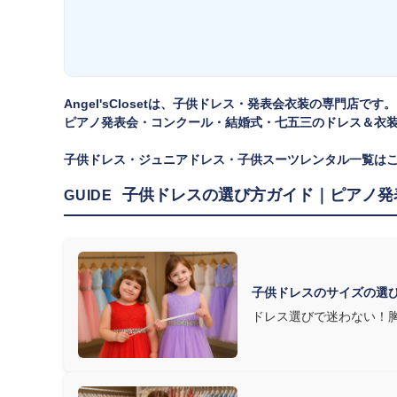
方は
子供ドレスのサイズの選び方
で詳しくご案内しています
② 舞台で映える色・楽器に合うデザインを選ぶ
発表会の舞台は照明が強く、客席からは意外と色味が飛んで
Angel'sClosetは、子供ドレス・発表会衣装の専門店です。
ピアノ発表会・コンクール・結婚式・七五三のドレス＆衣
す。またピアノ演奏なら落ち着いたシックなトーン、バイオ
た選び方もおすすめです。
子供ドレス・ジュニアドレス・子供スーツレンタル一覧は
③ 演奏の動きを妨げない設計か確認する
子供ドレスの選び方ガイド｜ピアノ発
GUIDE
発表会ドレス選びで見落とされがちなのが"動きやすさ"で
質は衣装で変わります。Angel's Closetのレンタル衣
子供ドレスのサイズの選
ドレス選びで迷わない！