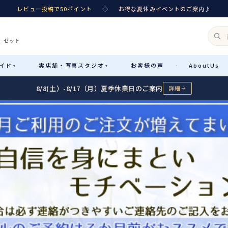
レビュー投稿で50ポイント
◇
お得な夏休みイベントのご案内♪
ーゼット
イド
実店舗・
写真スタジオ
お客様
の声
About
Us
·
▾
▾
8/8(土）-8/17（月）夏季休業日のご案内
詳細
Rental
レンタル
カテゴリ詳細
→
サイズで選ぶ
→
性別・サイズで絞り込む
→
レンタルのご案内
04
予約・配送・返却・料金
Sale
販売
レンタルの流れ
05
4ステップで簡単
七五三着物
コスチューム
あんしんパック
06
汚れ・キズ・破損の補償