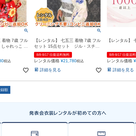
着物 7歳 フル
【レンタル】 七五三 着物 7歳 フル
【レンタル】 七
 しゃれっこ 赤
セット 15点セット ジル・スチュ
アート
8/8-8/17 往復送料無料
8/8-8/17 往復送
80
レンタル価格
¥
21,780
レンタル価格
¥
税込
税込
詳細を見る
詳細を見る
登録順
発表会衣装レンタルが初めての方へ