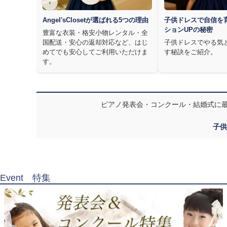
‹
Angel'sClosetが選ばれる5つの理由
子供ドレスで自信を
ションUPの秘密
豊富な衣装・格安小物レンタル・全
国配送・安心の返却対応など、はじ
子供ドレスでやる気
めてでも安心してご利用いただけま
す秘訣をご紹介。
す。
ピアノ発表会・コンクール・結婚式に
子供
Event 特集