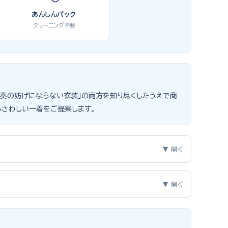
あんしんパック
クリーニング不要
」「演奏の妨げにならない衣装」の両方を知り尽くしたうえで商
ふさわしい一着をご提案します。
▼ 開く
3つのポイントをご紹介します。
▼ 開く
、スリーピーススーツやベストスタイルは合唱・アンサンブル
えで購入を選ばれる方もいらっしゃいますが、発表会のように
遠慮なく選べるのが最大のメリット。胸囲・身丈の正しい測り