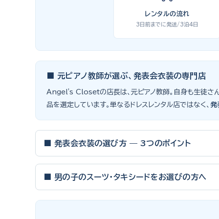
レンタルの流れ
3日前までに発送/3泊4日
■ 元ピアノ教師が選ぶ、発表会衣装の専門店
Angel's Closetの店長は、元ピアノ教師。自身
品を選定しています。単なるドレスレンタル店ではなく、
発
■ 発表会衣装の選び方 — 3つのポイント
ピアノ発表会・バイオリン発表会・コンクールの舞台は、お
■ 男の子のスーツ・タキシードをお選びの方へ
① サイズは"ジャストフィット"を選ぶ
男の子の発表会衣装は、フォーマル度・ジャケットの可動域・
舞台上で最も美しく見えるのは、お子様の体にきちんと合っ
向けと、シーンで使い分けるのがおすすめです。詳しくは
発
一度きりの特別な日は、その瞬間のサイズにぴったり合う衣