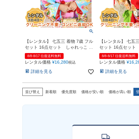
【レンタル】 七五三 着物 7歳 フル
【レンタル】 七五三 
セット 16点セット しゃれっこ 水
セット 16点セット
色
色
8/8-8/17 往復送料無料
8/8-8/17 往復送料無料
レンタル価格
¥
16,280
レンタル価格
¥
16,2
税込
詳細を見る
詳細を見る
並び替え
新着順
優先度順
価格が安い順
価格が高い順