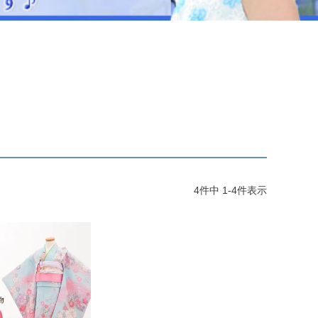
ジュエリー
音楽雑貨
Shichi-Go-San
七五三
3歳・5歳・7歳の晴れの日
4
件中
1
-
4
件表示