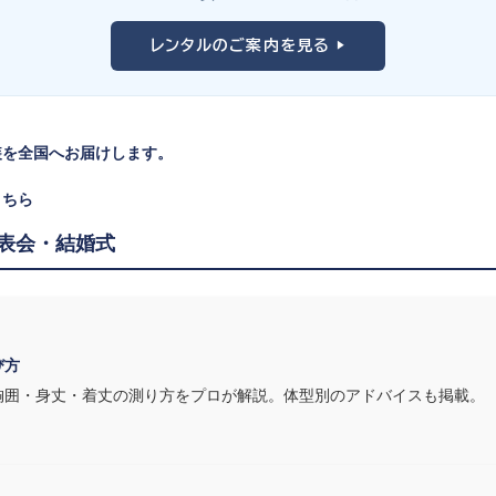
。
レンタルのご案内を見る ▶
見えます。ネイビー・ブラック・深みのあるジュエルカラーはホールの照明
装を全国へお届けします。
リンやソロ演奏なら華やかで視線を集めるデザイン、合唱やアンサンブルな
こちら
表会・結婚式
す。ピアノならペダル操作を妨げない丈感、バイオリンなら弓を動かす右
装は、元ピアノ教師の店長が
発表会・コンクールでのご使用を前提に厳選した
び方
胸囲・身丈・着丈の測り方をプロが解説。体型別のアドバイスも掲載。