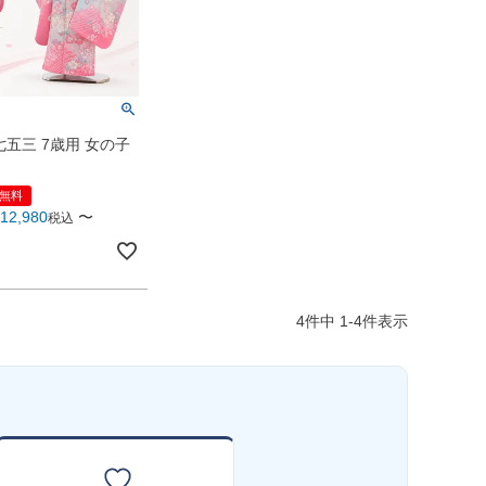
五三 7歳用 女の子
料無料
12,980
〜
税込
4
件中
1
-
4
件表示