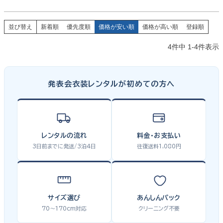
並び替え
新着順
優先度順
価格が安い順
価格が高い順
登録順
4
件中
1
-
4
件表示
発表会衣装レンタルが初めての方へ
レンタルの流れ
料金・お支払い
3日前までに発送/3泊4日
往復送料1,080円
サイズ選び
あんしんパック
70〜170cm対応
クリーニング不要