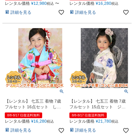
レンタル価格
¥
12,980
〜
レンタル価格
¥
16,280
お問い合わせ
税込
税込
09
電話・メール・LINE
詳細を見る
詳細を見る
Photography
写真スタジオ APS
Angel's Photo Studio
七五三・発表会・記念撮影
対応
Web または お電話
予約
ヘアメイク・着付け
特典
【レンタル】 七五三 着物 7歳
【レンタル】 七五三 着物 7歳
スタジオを予約 →
フルセット 16点セット しゃ
フルセット 15点セット ジ
れっこ 水色
ル・スチュアート
8/8-8/17 往復送料無料
8/8-8/17 往復送料無料
レンタル価格
¥
16,280
レンタル価格
¥
21,780
税込
税込
詳細を見る
詳細を見る