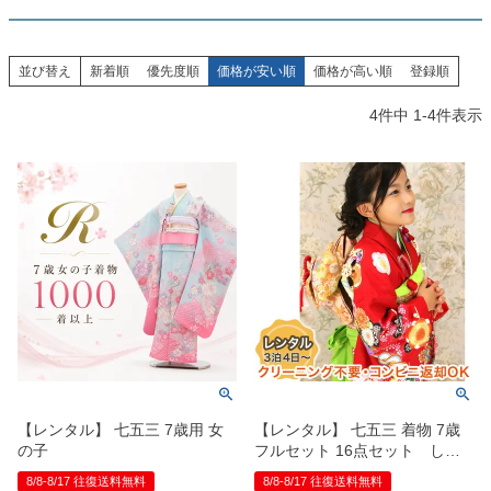
創業2003年からの想い
Season Best
七五三着物
シューズ
Recital & Concours
Wedding
Rental
レンタル
発表会・コンクール
結婚式
並び替え
新着順
優先度順
価格が安い順
価格が高い順
登録順
Atelier
小物・アクセ
パニエ
舞台で輝くステージ衣装
フラワーガール・リングボーイ・ゲ
実店舗 つくば店
スト
4
件中
1
-
4
件表示
レンタルのご案内
04
予約・配送・返却・料金
Tsukuba Boutique
アウター
レディース
レンタルの流れ
05
茨城県土浦市大町14-16-1F
〒
4ステップで簡単
10:00–18:00（完全予約制）
営業
Sale
販売
あんしんパック
月曜日
06
定休
汚れ・キズ・破損の補償
店舗を予約する →
コスチューム
アウター
Graduation & Entrance
Shichi-Go-San
Buy & Support
ご購入・サポート
卒業式・入学式
七五三
きちんと感のあるフォーマル
3歳・5歳・7歳の晴れの日
インナー・パニエ
アクセサリー
販売・共通のご案内
07
品質・返品・お手入れ
【レンタル】 七五三 7歳用 女
【レンタル】 七五三 着物 7歳
ジュエリー
音楽雑貨
送料・お支払い
08
の子
フルセット 16点セット しゃ
送料・決済方法
れっこ 赤色
8/8-8/17 往復送料無料
8/8-8/17 往復送料無料