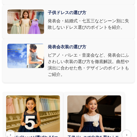
選び方もおすすめです。
子供ドレスの選び方
③ 演奏の動きを妨げない設計か確認する
発表会・結婚式・七五三などシーン別に失
敗しないドレス選びのポイントを紹介。
発表会ドレス選びで見落とされがちなのが"動きやすさ"です。ピ
アノならペダル操作を妨げない丈感、バイオリンなら弓を動かす
右腕のゆとり、管楽器なら胸元の締め付けがないこと——演奏の
発表会衣装の選び方
質は衣装で変わります。Angel's Closetのレンタル衣装は、元ピ
ピアノ・バレエ・音楽会など、発表会にふ
アノ教師の店長が
発表会・コンクールでのご使用を前提に厳選し
さわしい衣装の選び方を徹底解説。曲想や
た商品
を多数ご用意しています。
演出に合わせた色・デザインのポイントも
ご紹介。
‹
›