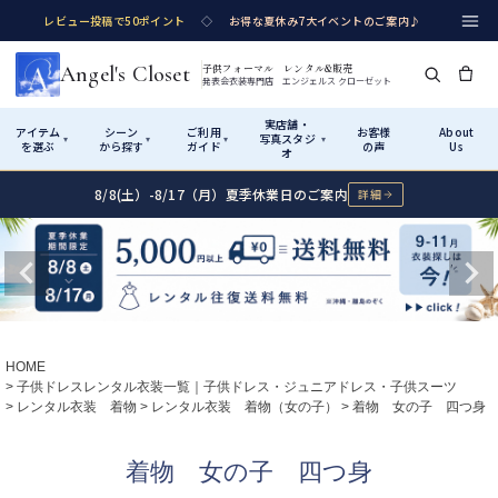
レビュー投稿で50ポイント
◇
お得な夏休み7大イベントのご案内♪
Angel's Closet
子供フォーマル レンタル&販売
発表会衣装専門店 エンジェルス クローゼット
実店舗・
アイテム
シーン
ご利用
お客様
About
写真スタジ
▾
▾
▾
▾
を選ぶ
から探す
ガイド
の声
Us
オ
8/8(土）-8/17（月）夏季休業日のご案内
詳細
Shop by Category
Shop by Occasion
How It Works
Visit Us
実店舗・写真スタジオ
アイテムから探す
シーンから探す
ご利用ガイド
Start
はじめに
カテゴリ詳細
→
サイズで選ぶ
→
性別・サイズで絞り込む
→
ショップガイド（総合案内）
01
HOME
レンタル・販売の入口
Rental
レンタル
子供ドレスレンタル衣装一覧｜子供ドレス・ジュニアドレス・子供スーツ
レンタル衣装 着物
レンタル衣装 着物（女の子）
着物 女の子 四つ身
サイズの選び方
02
測り方と目安
女の子ドレス
男の子スーツ
着物 女の子 四つ身
Angel's Closetについて
03