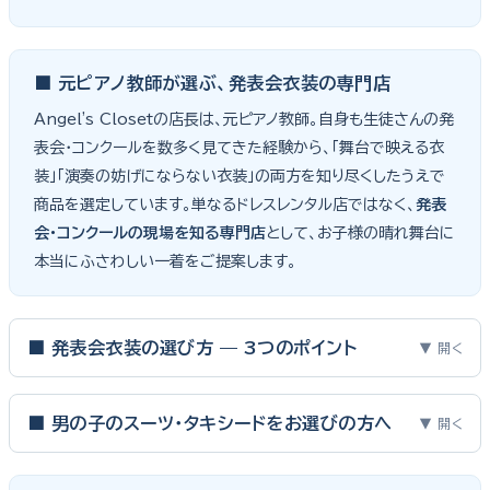
■ 元ピアノ教師が選ぶ、発表会衣装の専門店
Angel's Closetの店長は、元ピアノ教師。自身も生徒さんの発
表会・コンクールを数多く見てきた経験から、「舞台で映える衣
装」「演奏の妨げにならない衣装」の両方を知り尽くしたうえで
商品を選定しています。単なるドレスレンタル店ではなく、
発表
会・コンクールの現場を知る専門店
として、お子様の晴れ舞台に
本当にふさわしい一着をご提案します。
■ 発表会衣装の選び方 — 3つのポイント
▼ 開く
ピアノ発表会・バイオリン発表会・コンクールの舞台は、お子様にと
って特別な一日。元ピアノ教師としての経験から、衣装選びで大切
■ 男の子のスーツ・タキシードをお選びの方へ
▼ 開く
な3つのポイントをご紹介します。
男の子の発表会衣装は、フォーマル度・ジャケットの可動域・ズボ