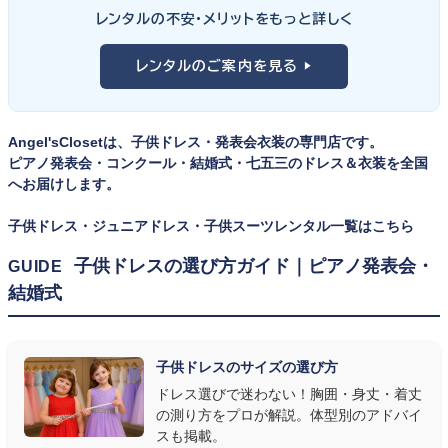
ンの丈感が選びのポイント。タキシードは格式ある独奏・コンクール
① サイズは"ジャストフィット"を選ぶ
レンタルの不安・メリットをもっと詳しく
向け、スリーピーススーツやベストスタイルは合唱・アンサンブル向
舞台上で最も美しく見えるのは、お子様の体にきちんと合ったサ
けと、シーンで使い分けるのがおすすめです。詳しくは
発表会スー
レンタルのご案内を見る ▶
イズのドレス・スーツです。「大きめを買って長く着せたい」という
ツ・タキシード一覧
をご覧ください。
考えで購入を選ばれる方もいらっしゃいますが、発表会のように
一度きりの特別な日は、その瞬間のサイズにぴったり合う衣装が
Angel'sClosetは、子供ドレス・発表会衣装の専門店です。
何よりお子様を輝かせます。レンタルなら、その時のジャストサイ
ピアノ発表会・コンクール・結婚式・七五三のドレス＆衣装を全国
ズを遠慮なく選べるのが最大のメリット。胸囲・身丈の正しい測り
へお届けします。
方は
子供ドレスのサイズの選び方
で詳しくご案内しています。
子供ドレス・ジュニアドレス・子供スーツレンタル一覧はこちら
② 舞台で映える色・楽器に合うデザインを選ぶ
子供ドレスの選び方ガイド｜ピアノ発表会・
GUIDE
結婚式
発表会の舞台は照明が強く、客席からは意外と色味が飛んで見え
ます。ネイビー・ブラック・深みのあるジュエルカラーはホールの照
明で上品に映え、オフホワイト・パステルは華やかさが際立ちま
子供ドレスのサイズの選び方
す。またピアノ演奏なら落ち着いたシックなトーン、バイオリンやソ
ドレス選びで迷わない！胸囲・身丈・着丈
ロ演奏なら華やかで視線を集めるデザイン、合唱やアンサンブル
の測り方をプロが解説。体型別のアドバイ
なら衣装同士が調和するクラシカルな色合い、と演目に合わせた
スも掲載。