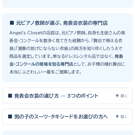
■ 元ピアノ教師が選ぶ、発表会衣装の専門店
Angel's Closetの店長は、元ピアノ教師。自身も生徒さんの発
表会・コンクールを数多く見てきた経験から、「舞台で映える衣
装」「演奏の妨げにならない衣装」の両方を知り尽くしたうえで
商品を選定しています。単なるドレスレンタル店ではなく、
発表
会・コンクールの現場を知る専門店
として、お子様の晴れ舞台に
本当にふさわしい一着をご提案します。
■ 発表会衣装の選び方 — 3つのポイント
▼ 開く
ピアノ発表会・バイオリン発表会・コンクールの舞台は、お子様にと
って特別な一日。元ピアノ教師としての経験から、衣装選びで大切
■ 男の子のスーツ・タキシードをお選びの方へ
▼ 開く
な3つのポイントをご紹介します。
男の子の発表会衣装は、フォーマル度・ジャケットの可動域・ズボ