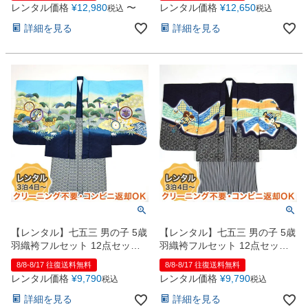
レンタル価格
¥
12,980
〜
レンタル価格
¥
12,650
お問い合わせ
税込
税込
09
電話・メール・LINE
詳細を見る
詳細を見る
Photography
写真スタジオ APS
Angel's Photo Studio
七五三・発表会・記念撮影
対応
Web または お電話
予約
ヘアメイク・着付け
特典
【レンタル】七五三 男の子 5歳
【レンタル】七五三 男の子 5歳
スタジオを予約 →
羽織袴フルセット 12点セット
羽織袴フルセット 12点セット
兜 紺ｘ水色
鷹 黒ｘ濃紺
8/8-8/17 往復送料無料
8/8-8/17 往復送料無料
レンタル価格
¥
9,790
レンタル価格
¥
9,790
税込
税込
詳細を見る
詳細を見る