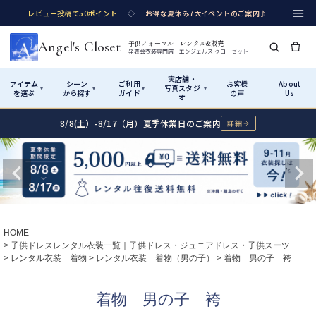
レビュー投稿で50ポイント
◇
お得な夏休み7大イベントのご案内♪
Angel's Closet
子供フォーマル レンタル&販売
発表会衣装専門店 エンジェルス クローゼット
実店舗・
アイテム
シーン
ご利用
お客様
About
写真スタジ
▾
▾
▾
▾
を選ぶ
から探す
ガイド
の声
Us
オ
8/8(土）-8/17（月）夏季休業日のご案内
詳細
Shop by Category
Shop by Occasion
How It Works
Visit Us
実店舗・写真スタジオ
アイテムから探す
シーンから探す
ご利用ガイド
Start
はじめに
カテゴリ詳細
→
サイズで選ぶ
→
性別・サイズで絞り込む
→
ショップガイド（総合案内）
01
HOME
レンタル・販売の入口
Rental
レンタル
子供ドレスレンタル衣装一覧｜子供ドレス・ジュニアドレス・子供スーツ
レンタル衣装 着物
レンタル衣装 着物（男の子）
着物 男の子 袴
サイズの選び方
02
測り方と目安
女の子ドレス
男の子スーツ
着物 男の子 袴
Angel's Closetについて
03