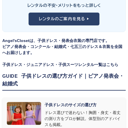
ンの丈感が選びのポイント。タキシードは格式ある独奏・コンクール
① サイズは"ジャストフィット"を選ぶ
レンタルの不安・メリットをもっと詳しく
向け、スリーピーススーツやベストスタイルは合唱・アンサンブル向
舞台上で最も美しく見えるのは、お子様の体にきちんと合ったサ
けと、シーンで使い分けるのがおすすめです。詳しくは
発表会スー
レンタルのご案内を見る ▶
イズのドレス・スーツです。「大きめを買って長く着せたい」という
ツ・タキシード一覧
をご覧ください。
考えで購入を選ばれる方もいらっしゃいますが、発表会のように
一度きりの特別な日は、その瞬間のサイズにぴったり合う衣装が
Angel'sClosetは、子供ドレス・発表会衣装の専門店です。
何よりお子様を輝かせます。レンタルなら、その時のジャストサイ
ピアノ発表会・コンクール・結婚式・七五三のドレス＆衣装を全国
ズを遠慮なく選べるのが最大のメリット。胸囲・身丈の正しい測り
へお届けします。
方は
子供ドレスのサイズの選び方
で詳しくご案内しています。
子供ドレス・ジュニアドレス・子供スーツレンタル一覧はこちら
② 舞台で映える色・楽器に合うデザインを選ぶ
子供ドレスの選び方ガイド｜ピアノ発表会・
GUIDE
結婚式
発表会の舞台は照明が強く、客席からは意外と色味が飛んで見え
ます。ネイビー・ブラック・深みのあるジュエルカラーはホールの照
明で上品に映え、オフホワイト・パステルは華やかさが際立ちま
子供ドレスのサイズの選び方
す。またピアノ演奏なら落ち着いたシックなトーン、バイオリンやソ
ドレス選びで迷わない！胸囲・身丈・着丈
ロ演奏なら華やかで視線を集めるデザイン、合唱やアンサンブル
の測り方をプロが解説。体型別のアドバイ
なら衣装同士が調和するクラシカルな色合い、と演目に合わせた
スも掲載。