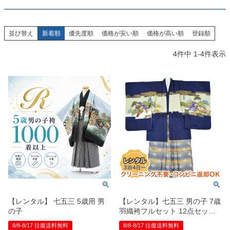
創業2003年からの想い
Season Best
七五三着物
シューズ
Recital & Concours
Wedding
Rental
レンタル
発表会・コンクール
結婚式
並び替え
新着順
優先度順
価格が安い順
価格が高い順
登録順
Atelier
小物・アクセ
パニエ
舞台で輝くステージ衣装
フラワーガール・リングボーイ・ゲ
実店舗 つくば店
スト
4
件中
1
-
4
件表示
レンタルのご案内
04
予約・配送・返却・料金
Tsukuba Boutique
アウター
レディース
レンタルの流れ
05
茨城県土浦市大町14-16-1F
〒
4ステップで簡単
10:00–18:00（完全予約制）
営業
Sale
販売
あんしんパック
月曜日
06
定休
汚れ・キズ・破損の補償
店舗を予約する →
コスチューム
アウター
Graduation & Entrance
Shichi-Go-San
Buy & Support
ご購入・サポート
卒業式・入学式
七五三
きちんと感のあるフォーマル
3歳・5歳・7歳の晴れの日
インナー・パニエ
アクセサリー
販売・共通のご案内
07
品質・返品・お手入れ
【レンタル】 七五三 5歳用 男
【レンタル】七五三 男の子 7歳
ジュエリー
音楽雑貨
送料・お支払い
08
の子
羽織袴フルセット 12点セット
送料・決済方法
鷹 紺
8/8-8/17 往復送料無料
8/8-8/17 往復送料無料