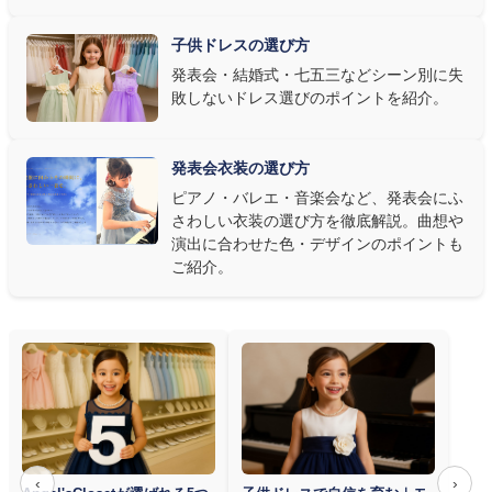
選び方もおすすめです。
子供ドレスの選び方
③ 演奏の動きを妨げない設計か確認する
発表会・結婚式・七五三などシーン別に失
敗しないドレス選びのポイントを紹介。
発表会ドレス選びで見落とされがちなのが"動きやすさ"です。ピ
アノならペダル操作を妨げない丈感、バイオリンなら弓を動かす
右腕のゆとり、管楽器なら胸元の締め付けがないこと——演奏の
発表会衣装の選び方
質は衣装で変わります。Angel's Closetのレンタル衣装は、元ピ
ピアノ・バレエ・音楽会など、発表会にふ
アノ教師の店長が
発表会・コンクールでのご使用を前提に厳選し
さわしい衣装の選び方を徹底解説。曲想や
た商品
を多数ご用意しています。
演出に合わせた色・デザインのポイントも
ご紹介。
‹
›