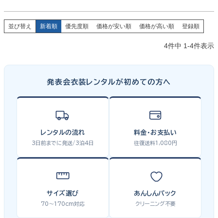
並び替え
新着順
優先度順
価格が安い順
価格が高い順
登録順
4
件中
1
-
4
件表示
発表会衣装レンタルが初めての方へ
レンタルの流れ
料金・お支払い
3日前までに発送/3泊4日
往復送料1,080円
サイズ選び
あんしんパック
70〜170cm対応
クリーニング不要