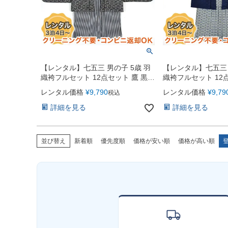
【レンタル】七五三 男の子 5歳 羽
【レンタル】七五三 
織袴フルセット 12点セット 鷹 黒ｘ
織袴フルセット 12
濃紺
水色
レンタル価格
¥
9,790
レンタル価格
¥
9,79
税込
詳細を見る
詳細を見る
並び替え
新着順
優先度順
価格が安い順
価格が高い順