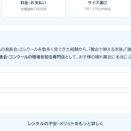
料金・お支払い
サイズ選び
往復送料1,080円
70〜170cm対応
も生徒さんの発表会・コンクールを数多く見てきた経験から、「舞台で映える衣装
表会・コンクールの現場を知る専門店
として、お子様の晴れ舞台に本当に
子様にとって特別な一日。元ピアノ教師としての経験から、衣装選びで大切な
ズボンの丈感が選びのポイント。タキシードは格式ある独奏・コンクール向け
たサイズのドレス・スーツです。「大きめを買って長く着せたい」という考
表会スーツ・タキシード一覧
をご覧ください。
レンタルの不安・メリットをもっと詳しく
装が何よりお子様を輝かせます。レンタルなら、その時のジャストサイズを