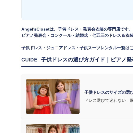
方は
子供ドレスのサイズの選び方
で詳しくご案内しています
② 舞台で映える色・楽器に合うデザインを選ぶ
発表会の舞台は照明が強く、客席からは意外と色味が飛んで
Angel'sClosetは、子供ドレス・発表会衣装の専門店です。
ピアノ発表会・コンクール・結婚式・七五三のドレス＆衣
す。またピアノ演奏なら落ち着いたシックなトーン、バイオ
た選び方もおすすめです。
子供ドレス・ジュニアドレス・子供スーツレンタル一覧は
③ 演奏の動きを妨げない設計か確認する
子供ドレスの選び方ガイド｜ピアノ発
GUIDE
発表会ドレス選びで見落とされがちなのが"動きやすさ"で
質は衣装で変わります。Angel's Closetのレンタル衣
子供ドレスのサイズの選
ドレス選びで迷わない！