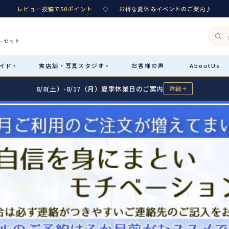
レビュー投稿で50ポイント
◇
お得な夏休みイベントのご案内♪
ーゼット
イド
実店舗・
写真スタジオ
お客様
の声
About
Us
·
▾
▾
8/8(土）-8/17（月）夏季休業日のご案内
詳細
Rental
レンタル
カテゴリ詳細
→
サイズで選ぶ
→
性別・サイズで絞り込む
→
レンタルのご案内
04
予約・配送・返却・料金
Sale
販売
レンタルの流れ
05
4ステップで簡単
七五三着物
コスチューム
あんしんパック
06
汚れ・キズ・破損の補償