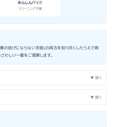
あんしんパック
クリーニング不要
」「演奏の妨げにならない衣装」の両方を知り尽くしたうえで商
ふさわしい一着をご提案します。
▼ 開く
3つのポイントをご紹介します。
▼ 開く
、スリーピーススーツやベストスタイルは合唱・アンサンブル
えで購入を選ばれる方もいらっしゃいますが、発表会のように
遠慮なく選べるのが最大のメリット。胸囲・身丈の正しい測り