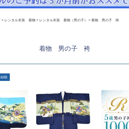
パニエ
アクセサリー
ツ
レンタル衣装 着物
レンタル衣装 着物（男の子）
着物 男の子 袴
Graduation & Entrance
卒業式・入学式
ル・リングボーイ・ゲスト
きちんと感のあるフォーマル
着物 男の子 袴
Photography
写真スタジオ APS
Angel's Photo Studio
登録順
七五三・発表会・記念撮影
対応
Web または お電話
予約
ヘアメイク・着付け
特典
スタジオを予約 →