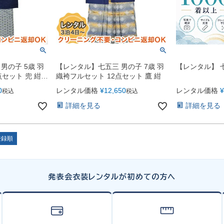
男の子 5歳 羽
【レンタル】七五三 男の子 7歳 羽
【レンタル】 七
点セット 兜 紺ｘ
織袴フルセット 12点セット 鷹 紺
0
レンタル価格
¥
12,650
レンタル価格
¥
税込
税込
詳細を見る
詳細を見る
登録順
発表会衣装レンタルが初めての方へ