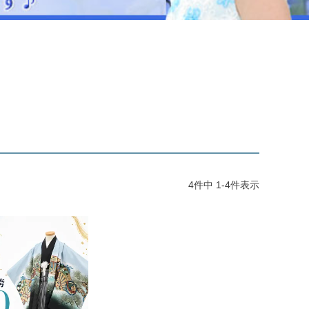
ジュエリー
音楽雑貨
Shichi-Go-San
七五三
3歳・5歳・7歳の晴れの日
4
件中
1
-
4
件表示