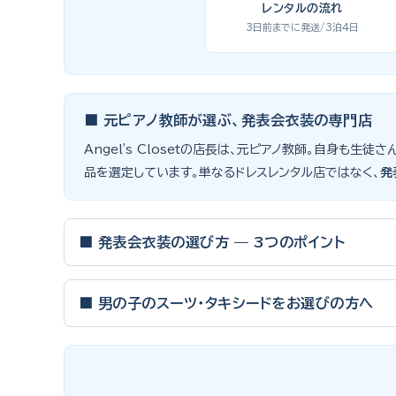
レンタルの流れ
3日前までに発送/3泊4日
■ 元ピアノ教師が選ぶ、発表会衣装の専門店
Angel's Closetの店長は、元ピアノ教師。自身
品を選定しています。単なるドレスレンタル店ではなく、
発
■ 発表会衣装の選び方 — 3つのポイント
ピアノ発表会・バイオリン発表会・コンクールの舞台は、お
■ 男の子のスーツ・タキシードをお選びの方へ
① サイズは"ジャストフィット"を選ぶ
男の子の発表会衣装は、フォーマル度・ジャケットの可動域・
舞台上で最も美しく見えるのは、お子様の体にきちんと合っ
向けと、シーンで使い分けるのがおすすめです。詳しくは
発
一度きりの特別な日は、その瞬間のサイズにぴったり合う衣