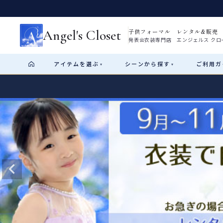
Angel's Closet
子供フォーマル レンタル&販売
発表会衣装専門店 エンジェルス クロ
アイテム
を選ぶ
シーン
から探す
ご利用
ガ
▾
▾
Shop by Category
Shop by Occasion
How It Works
Visit Us
Start
はじめに
ショップガイド（総合案内）
01
レンタル・販売の入口
Rental
レンタル
サイズの選び方
02
測り方と目安
女の子ドレス
男の子スーツ
Angel's Closetについて
03
創業2003年からの想い