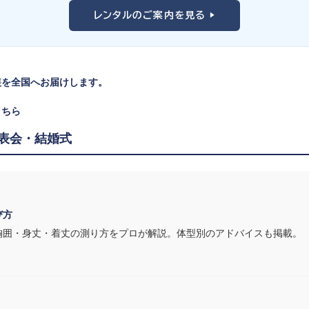
。
レンタルのご案内を見る ▶
見えます。ネイビー・ブラック・深みのあるジュエルカラーはホールの照明
装を全国へお届けします。
リンやソロ演奏なら華やかで視線を集めるデザイン、合唱やアンサンブルな
こちら
表会・結婚式
す。ピアノならペダル操作を妨げない丈感、バイオリンなら弓を動かす右
装は、元ピアノ教師の店長が
発表会・コンクールでのご使用を前提に厳選した
び方
胸囲・身丈・着丈の測り方をプロが解説。体型別のアドバイスも掲載。