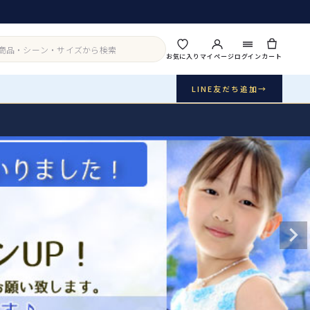
お気に入り
マイページ
ログイン
カート
LINE友だち追加
→
実店舗・写真スタジオ
アイテムから探す
シーンから探す
ご利用ガイド
Buy & Support
ご購入・サポート
販売・共通のご案内
07
品質・返品・お手入れ
送料・お支払い
08
送料・決済方法
アウター
インナー・パニエ
お問い合わせ
09
電話・メール・LINE