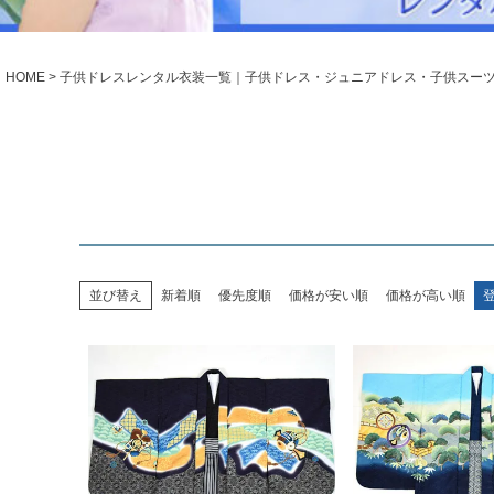
シューズ
小物・アクセ
Season Best
アウター
レディース
HOME
子供ドレスレンタル衣装一覧｜子供ドレス・ジュニアドレス・子供スー
Recital & Concours
Wedding
発表会・コンクール
結婚式
舞台で輝くステージ衣装
フラワーガー
Atelier
実店舗 つくば店
Tsukuba Boutique
並び替え
新着順
優先度順
価格が安い順
価格が高い順
茨城県土浦市大町14-16-1F
〒
10:00–18:00（完全予約制）
営業
月曜日
定休
店舗を予約する →