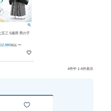
五三 5歳用 男の子
12,980
〜
税込
4
件中
1
-
4
件表示