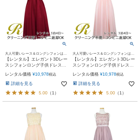
大人可愛いレース＆ロングシフォンはジ
大人可愛いレース＆ロングシフォンはジ
ュニア＆レディースにも人気！
ュニア＆レディースにも人気！
【レンタル】エレガント3Dレー
【レンタル】エレガント3Dレー
スシフォンロング子供ドレス
スシフォンロング子供ドレス
(CDC5006)バーガンディー
(CDC5006)ブラッシュ
レンタル価格
¥
10,978
レンタル価格
¥
10,978
税込
税込
詳細を見る
詳細を見る
5.00
（
1
）
5.00
（
1
）