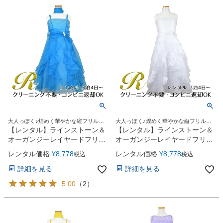
大人っぽく♪煌めく華やかな縦フリルド
大人っぽく♪煌めく華やかな縦フリルド
レス
レス
【レンタル】ラインストーン＆
【レンタル】ラインストーン＆
オーガンジーレイヤードフリル
オーガンジーレイヤードフリル
子供ドレス(HC734)ターコイズ
子供ドレス(HC734)ホワイト
レンタル価格
¥
8,778
レンタル価格
¥
8,778
税込
税込
詳細を見る
詳細を見る
5.00
（
2
）