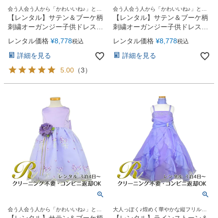
会う人会う人から「かわいいね♪」と言
会う人会う人から「かわいいね♪」と言
ってもらえる
ってもらえる
【レンタル】サテン＆ブーケ柄
【レンタル】サテン＆ブーケ柄
刺繍オーガンジー子供ドレス
刺繍オーガンジー子供ドレス
(KD220)ピンク
(KD220)ブルー
レンタル価格
¥
8,778
レンタル価格
¥
8,778
税込
税込
詳細を見る
詳細を見る
5.00
（
3
）
会う人会う人から「かわいいね♪」と言
大人っぽく♪煌めく華やかな縦フリルド
ってもらえる
レス
【レンタル】サテン＆ブーケ柄
【レンタル】ラインストーン＆