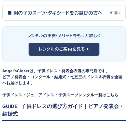
ピアノ発表会・バイオリン発表会・コンクールの舞台は、お子様にと
って特別な一日。元ピアノ教師としての経験から、衣装選びで大切
■ 男の子のスーツ・タキシードをお選びの方へ
▼ 開く
な3つのポイントをご紹介します。
男の子の発表会衣装は、フォーマル度・ジャケットの可動域・ズボ
ンの丈感が選びのポイント。タキシードは格式ある独奏・コンクール
① サイズは"ジャストフィット"を選ぶ
レンタルの不安・メリットをもっと詳しく
向け、スリーピーススーツやベストスタイルは合唱・アンサンブル向
舞台上で最も美しく見えるのは、お子様の体にきちんと合ったサ
けと、シーンで使い分けるのがおすすめです。詳しくは
発表会スー
レンタルのご案内を見る ▶
イズのドレス・スーツです。「大きめを買って長く着せたい」という
ツ・タキシード一覧
をご覧ください。
考えで購入を選ばれる方もいらっしゃいますが、発表会のように
一度きりの特別な日は、その瞬間のサイズにぴったり合う衣装が
Angel'sClosetは、子供ドレス・発表会衣装の専門店です。
何よりお子様を輝かせます。レンタルなら、その時のジャストサイ
ピアノ発表会・コンクール・結婚式・七五三のドレス＆衣装を全国
ズを遠慮なく選べるのが最大のメリット。胸囲・身丈の正しい測り
へお届けします。
方は
子供ドレスのサイズの選び方
で詳しくご案内しています。
子供ドレス・ジュニアドレス・子供スーツレンタル一覧はこちら
② 舞台で映える色・楽器に合うデザインを選ぶ
子供ドレスの選び方ガイド｜ピアノ発表会・
GUIDE
結婚式
発表会の舞台は照明が強く、客席からは意外と色味が飛んで見え
ます。ネイビー・ブラック・深みのあるジュエルカラーはホールの照