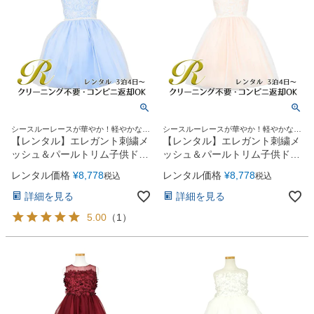
シースルーレースが華やか！軽やかな膝
シースルーレースが華やか！軽やかな膝
丈ドレス
丈ドレス
【レンタル】エレガント刺繍メ
【レンタル】エレガント刺繍メ
ッシュ＆パールトリム子供ドレ
ッシュ＆パールトリム子供ドレ
ス(SK740)ブルー
ス(SK740)シャンパン
レンタル価格
¥
8,778
レンタル価格
¥
8,778
税込
税込
詳細を見る
詳細を見る
5.00
（
1
）