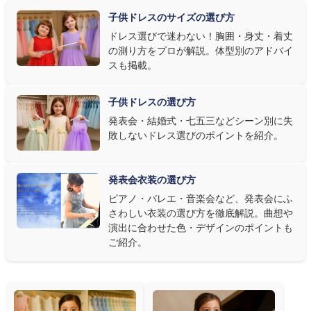
明で上品に映え、オフホワイト・パステルは華やかさが際立ちま
子供ドレスのサイズの選び方
す。またピアノ演奏なら落ち着いたシックなトーン、バイオリンやソ
ドレス選びで迷わない！胸囲・身丈・着丈
ロ演奏なら華やかで視線を集めるデザイン、合唱やアンサンブル
の測り方をプロが解説。体型別のアドバイ
なら衣装同士が調和するクラシカルな色合い、と演目に合わせた
スも掲載。
選び方もおすすめです。
子供ドレスの選び方
③ 演奏の動きを妨げない設計か確認する
発表会・結婚式・七五三などシーン別に失
敗しないドレス選びのポイントを紹介。
発表会ドレス選びで見落とされがちなのが"動きやすさ"です。ピ
アノならペダル操作を妨げない丈感、バイオリンなら弓を動かす
右腕のゆとり、管楽器なら胸元の締め付けがないこと——演奏の
発表会衣装の選び方
質は衣装で変わります。Angel's Closetのレンタル衣装は、元ピ
ピアノ・バレエ・音楽会など、発表会にふ
アノ教師の店長が
発表会・コンクールでのご使用を前提に厳選し
さわしい衣装の選び方を徹底解説。曲想や
た商品
を多数ご用意しています。
演出に合わせた色・デザインのポイントも
ご紹介。