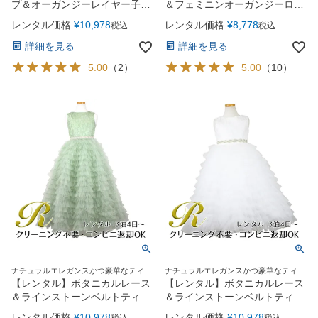
プ＆オーガンジーレイヤー子供
＆フェミニンオーガンジーロン
ドレス(JK3811)タープ
グ子供ドレス(YP155)ネイビー
レンタル価格
¥
10,978
レンタル価格
¥
8,778
税込
税込
詳細を見る
詳細を見る
5.00
（
2
）
5.00
（
10
）
ナチュラルエレガンスかつ豪華なティア
ナチュラルエレガンスかつ豪華なティア
ードチュールロングドレス
ードチュールロングドレス
【レンタル】ボタニカルレース
【レンタル】ボタニカルレース
＆ラインストーンベルトティア
＆ラインストーンベルトティア
ードチュール子供ドレス
ードチュール子供ドレス
レンタル価格
¥
10,978
レンタル価格
¥
10,978