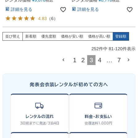
レンタル価格
¥
9,878
レンタル価格
¥
8,778
税込
税込
(YP157)ブラック
シャンパン
詳細を見る
詳細を見る
4.83
（
6
）
並び替え
新着順
優先度順
価格が安い順
価格が高い順
登録順
252
件中
81
-
120
件表示
1
2
3
4
…
7
発表会衣装レンタルが初めての方へ
レンタルの流れ
料金・お支払い
3日前までに発送/3泊4日
往復送料1,080円