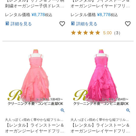
刺繍オーガンジー子供ドレス
オーガンジーレイヤードフリル
(KD220)ライラック
子供ドレス(HC734)ライラック
レンタル価格
¥
8,778
レンタル価格
¥
8,778
税込
税込
詳細を見る
詳細を見る
5.00
（
3
）
大人っぽく♪煌めく華やかな縦フリルド
大人っぽく♪煌めく華やかな縦フリルド
レス
レス
【レンタル】ラインストーン＆
【レンタル】ラインストーン＆
オーガンジーレイヤードフリル
オーガンジーレイヤードフリル