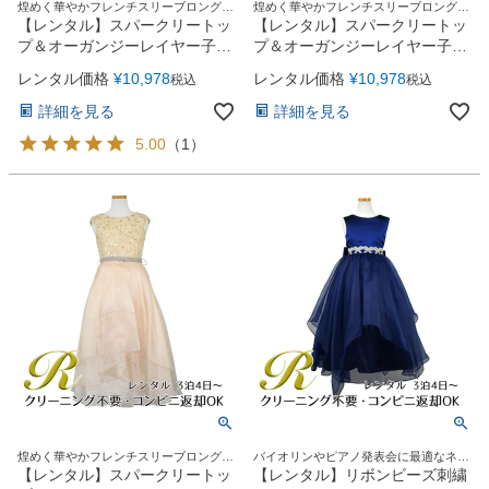
煌めく華やかフレンチスリーブロングド
煌めく華やかフレンチスリーブロングド
レス
レス
【レンタル】スパークリートッ
【レンタル】スパークリートッ
プ＆オーガンジーレイヤー子供
プ＆オーガンジーレイヤー子供
ドレス(JK3811)バーガンディー
ドレス(JK3811)ブラッシュピン
レンタル価格
¥
10,978
レンタル価格
¥
10,978
税込
税込
ク
詳細を見る
詳細を見る
5.00
（
1
）
煌めく華やかフレンチスリーブロングド
バイオリンやピアノ発表会に最適なネイ
レス
ビードレス
【レンタル】スパークリートッ
【レンタル】リボンビーズ刺繍