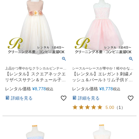
上品かつ華やかなクラシカルビンテージ
シースルーレースが華やか！軽やかな膝
ローズドレス
丈ドレス
【レンタル】スクエアネックエ
【レンタル】エレガント刺繍メ
リザベスサテン＆チュール子供
ッシュ＆パールトリム子供ドレ
ドレス(KD428)ビンテージロー
ス(SK740)ペールピンク
レンタル価格
¥
8,778
レンタル価格
¥
8,778
税込
税込
ズ
詳細を見る
詳細を見る
5.00
（
1
）