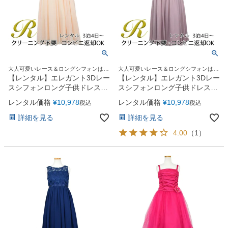
大人可愛いレース＆ロングシフォンはジ
大人可愛いレース＆ロングシフォンはジ
ュニア＆レディースにも人気！
ュニア＆レディースにも人気！
【レンタル】エレガント3Dレー
【レンタル】エレガント3Dレー
スシフォンロング子供ドレス
スシフォンロング子供ドレス
(CDC5006)シャンパン
(CDC5006)ダスティピンク
レンタル価格
¥
10,978
レンタル価格
¥
10,978
税込
税込
詳細を見る
詳細を見る
4.00
（
1
）