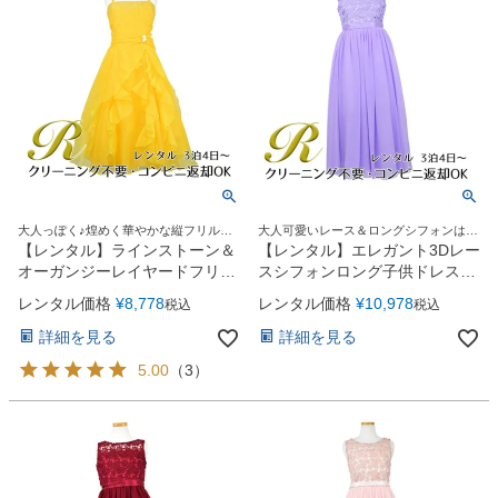
大人っぽく♪煌めく華やかな縦フリルド
大人可愛いレース＆ロングシフォンはジ
レス
ュニア＆レディースにも人気！
【レンタル】ラインストーン＆
【レンタル】エレガント3Dレー
オーガンジーレイヤードフリル
スシフォンロング子供ドレス
子供ドレス(HC734)イエロー
(CDC5006)ライラック
レンタル価格
¥
8,778
レンタル価格
¥
10,978
税込
税込
詳細を見る
詳細を見る
5.00
（
3
）