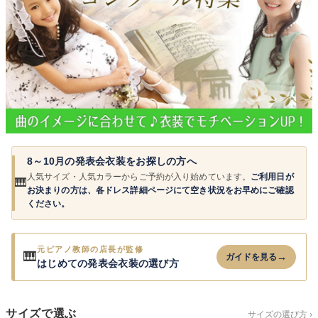
創業2003年からの想い
Season Best
七五三着物
シューズ
Recital & Concours
Wedding
Rental
レンタル
発表会・コンクール
結婚式
Atelier
小物・アクセ
パニエ
舞台で輝くステージ衣装
フラワーガール・リングボーイ・ゲ
実店舗 つくば店
スト
レンタルのご案内
04
予約・配送・返却・料金
Tsukuba Boutique
アウター
レディース
レンタルの流れ
05
茨城県土浦市大町14-16-1F
〒
4ステップで簡単
10:00–18:00（完全予約制）
営業
Sale
販売
あんしんパック
月曜日
06
定休
8～10月の発表会衣装をお探しの方へ
汚れ・キズ・破損の補償
人気サイズ・人気カラーからご予約が入り始めています。
ご利用日が
🎹
お決まりの方は、各ドレス詳細ページにて空き状況をお早めにご確認
店舗を予約する →
コスチューム
アウター
Graduation & Entrance
Shichi-Go-San
ください。
Buy & Support
ご購入・サポート
卒業式・入学式
七五三
きちんと感のあるフォーマル
3歳・5歳・7歳の晴れの日
インナー・パニエ
アクセサリー
販売・共通のご案内
07
元ピアノ教師の店長が監修
🎹
→
ガイドを見る
品質・返品・お手入れ
はじめての発表会衣装の選び方
ジュエリー
音楽雑貨
送料・お支払い
08
送料・決済方法
サイズで選ぶ
サイズの選び方 ›