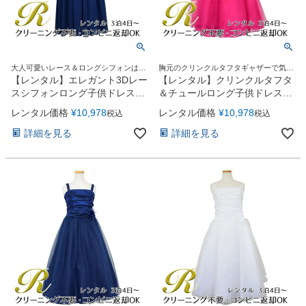
大人可愛いレース＆ロングシフォンはジ
胸元のクリンクルタフタギャザーで気に
ュニア＆レディースにも人気！
なるお胸元を美しく演出
【レンタル】エレガント3Dレー
【レンタル】クリンクルタフタ
スシフォンロング子供ドレス
＆チュールロング子供ドレス
(CDC5006)ネイビー
（コルセットバック）
レンタル価格
¥
10,978
レンタル価格
¥
10,978
税込
税込
(CDC4001)フクシア
詳細を見る
詳細を見る