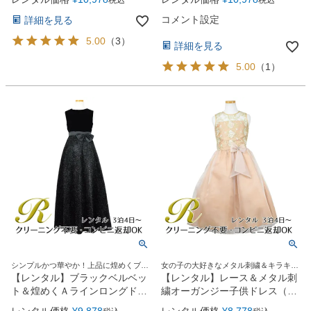
税込
税込
(YP156)セージ
(YP156)ホワイト
コメント設定
詳細を見る
5.00
（
3
）
詳細を見る
5.00
（
1
）
シンプルかつ華やか！上品に煌めくブラ
女の子の大好きなメタル刺繍＆キラキラ
ックロングドレス
オーガンジーリボンがポイント♪
【レンタル】ブラックベルベッ
【レンタル】レース＆メタル刺
ト＆煌めくＡラインロングドレ
繍オーガンジー子供ドレス（リ
ス※ウエストリボン結び型
ボンコサージュ付）(CC2461)