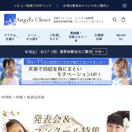
レビュー投稿で50ポイント
◇
お得な夏休みイベントのご案内♪
Angel's Closet
子供フォーマル レンタル&販売
発表会衣装専門店 エンジェルス クローゼット
実店舗・
アイテム
シーン
ご利用
お客様
About
写真スタジ
▾
▾
▾
▾
を選ぶ
から探す
ガイド
の声
Us
オ
8/8(土）-8/17（月）夏季休業日のご案内
詳細
Shop by Category
Shop by Occasion
How It Works
Visit Us
実店舗・写真スタジオ
アイテムから探す
シーンから探す
ご利用ガイド
Start
はじめに
カテゴリ詳細
→
サイズで選ぶ
→
性別・サイズで絞り込む
→
ショップガイド（総合案内）
01
HOME
特集
発表会衣装
レンタル・販売の入口
Rental
レンタル
サイズの選び方
02
測り方と目安
女の子ドレス
男の子スーツ
Angel's Closetについて
03