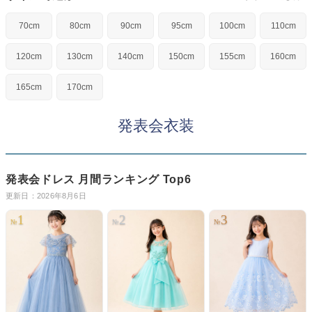
お問い合わせ
09
電話・メール・LINE
70cm
80cm
90cm
95cm
100cm
110cm
120cm
130cm
140cm
150cm
155cm
160cm
165cm
170cm
Photography
写真スタジオ APS
発表会衣装
Angel's Photo Studio
七五三・発表会・記念撮影
対応
発表会ドレス 月間ランキング Top6
Web または お電話
予約
更新日：2026年8月6日
ヘアメイク・着付け
特典
1
2
3
№
№
№
スタジオを予約 →