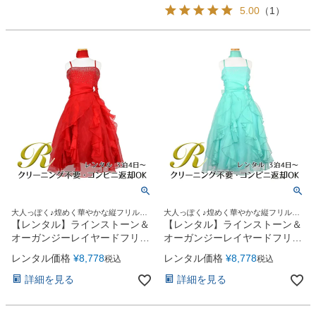
5.00
（
1
）
大人っぽく♪煌めく華やかな縦フリルド
大人っぽく♪煌めく華やかな縦フリルド
レス
レス
【レンタル】ラインストーン＆
【レンタル】ラインストーン＆
オーガンジーレイヤードフリル
オーガンジーレイヤードフリル
子供ドレス(HC734)レッド
子供ドレス(HC734)ティファニ
レンタル価格
¥
8,778
レンタル価格
¥
8,778
税込
税込
ーブルー
詳細を見る
詳細を見る