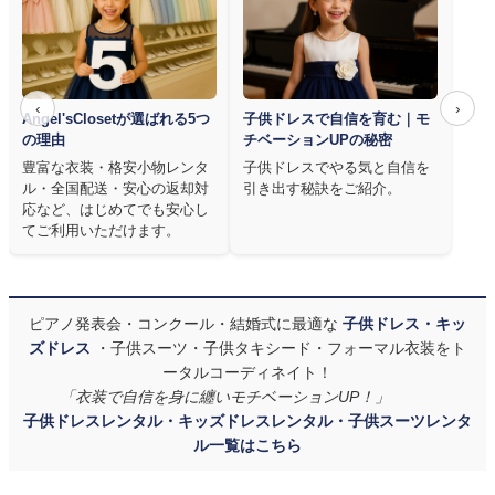
‹
›
Angel'sClosetが選ばれる5つ
子供ドレスで自信を育む｜モ
の理由
チベーションUPの秘密
豊富な衣装・格安小物レンタ
子供ドレスでやる気と自信を
ル・全国配送・安心の返却対
引き出す秘訣をご紹介。
応など、はじめてでも安心し
てご利用いただけます。
ピアノ発表会・コンクール・結婚式に最適な
子供ドレス・キッ
ズドレス
・子供スーツ・子供タキシード・フォーマル衣装をト
ータルコーディネイト！
「衣装で自信を身に纏いモチベーションUP！」
子供ドレスレンタル・キッズドレスレンタル・子供スーツレンタ
ル一覧はこちら