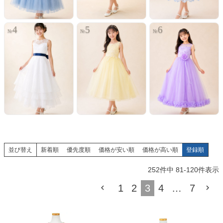
4
5
6
№
№
№
並び替え
新着順
優先度順
価格が安い順
価格が高い順
登録順
252
件中
81
-
120
件表示
1
2
3
4
…
7