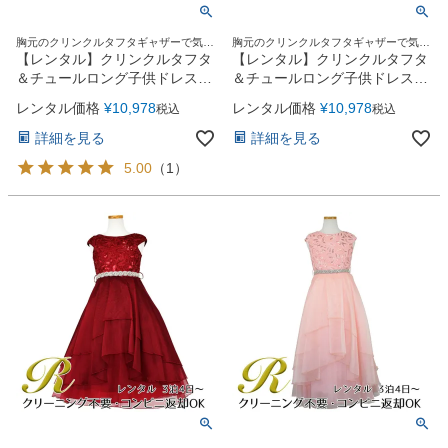
胸元のクリンクルタフタギャザーで気に
胸元のクリンクルタフタギャザーで気に
なるお胸元を美しく演出
なるお胸元を美しく演出
【レンタル】クリンクルタフタ
【レンタル】クリンクルタフタ
＆チュールロング子供ドレス
＆チュールロング子供ドレス
（コルセットバック）
（コルセットバック）
レンタル価格
¥
10,978
レンタル価格
¥
10,978
税込
税込
(CDC4001)ネイビー
(CDC4001)ホワイト
詳細を見る
詳細を見る
5.00
（
1
）