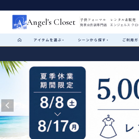
Angel's Closet
子供フォーマル レンタル&販売
発表会衣装専門店 エンジェルス クロ
アイテム
を選ぶ
シーン
から探す
ご利用
ガ
▾
▾
Shop by Category
Shop by Occasion
How It Works
Visit Us
Start
はじめに
ショップガイド（総合案内）
01
レンタル・販売の入口
Rental
レンタル
サイズの選び方
02
測り方と目安
女の子ドレス
男の子スーツ
Angel's Closetについて
03
創業2003年からの想い