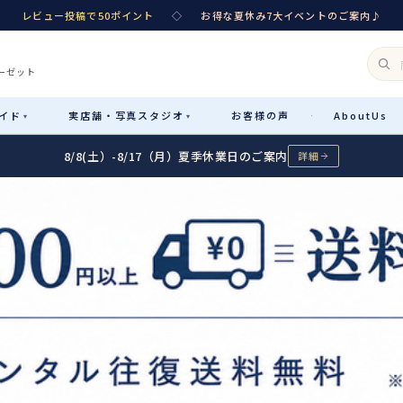
レビュー投稿で50ポイント
◇
お得な夏休み7大イベントのご案内♪
ーゼット
イド
実店舗・
写真スタジオ
お客様
の声
About
Us
·
▾
▾
8/8(土）-8/17（月）夏季休業日のご案内
詳細
Rental
レンタル
カテゴリ詳細
→
サイズで選ぶ
→
性別・サイズで絞り込む
→
レンタルのご案内
04
予約・配送・返却・料金
Sale
販売
レンタルの流れ
05
4ステップで簡単
七五三着物
コスチューム
あんしんパック
06
汚れ・キズ・破損の補償