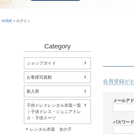
シューズ
小物・アクセ
Season Best
アウター
レディース
HOME
ログイン
Recital & Concours
Wedding
発表会・コンクール
結婚式
舞台で輝くステージ衣装
フラワーガー
Category
Atelier
実店舗 つくば店
ショップガイド
Tsukuba Boutique
お客様写真館
会員登録が
茨城県土浦市大町14-16-1F
〒
新入荷
10:00–18:00（完全予約制）
営業
月曜日
定休
メールア
子供ドレスレンタル衣装一覧
｜子供ドレス・ジュニアドレ
店舗を予約する →
ス・子供スーツ
パスワー
レンタル衣装 女の子