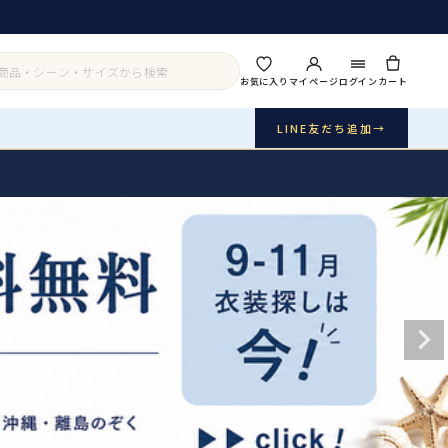
お気に入り
マイページ
ログイン
カート
LINE友だち追加
→
実店舗・写真スタジオ
アイテムから探す
シーンから探す
ご利用ガイド
Buy & Support
ご購入・サポート
販売・共通のご案内
07
品質・返品・お手入れ
送料・お支払い
08
送料・決済方法
アウター
インナー・パニエ
お問い合わせ
09
電話・メール・LINE