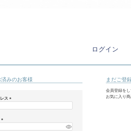
パニエ
アクセサリー
Graduation & Entrance
卒業式・入学式
ル・リングボーイ・ゲスト
きちんと感のあるフォーマル
ログイン
Photography
写真スタジオ APS
Angel's Photo Studio
お済みのお客様
まだご登
七五三・発表会・記念撮影
対応
Web または お電話
予約
会員登録をし
ヘアメイク・着付け
特典
お気に入り商
ドレス
(
スタジオを予約 →
必
須
ド
)
(