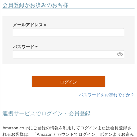
創業2003年からの想い
Season Best
会員登録がお済みのお客様
七五三着物
シューズ
Recital & Concours
Wedding
Rental
レンタル
発表会・コンクール
結婚式
Atelier
メールアドレス
小物・アクセ
パニエ
舞台で輝くステージ衣装
フラワーガール・リングボーイ・ゲ
実店舗 つくば店
スト
レンタルのご案内
(
04
予約・配送・返却・料金
必
Tsukuba Boutique
アウター
レディース
須
パスワード
レンタルの流れ
05
)
(
茨城県土浦市大町14-16-1F
〒
4ステップで簡単
必
10:00–18:00（完全予約制）
営業
Sale
販売
あんしんパック
月曜日
須
06
定休
汚れ・キズ・破損の補償
)
ログイン
店舗を予約する →
コスチューム
アウター
Graduation & Entrance
Shichi-Go-San
Buy & Support
ご購入・サポート
卒業式・入学式
七五三
パスワードをお忘れですか？
きちんと感のあるフォーマル
3歳・5歳・7歳の晴れの日
インナー・パニエ
アクセサリー
販売・共通のご案内
07
品質・返品・お手入れ
連携サービスでログイン・会員登録
ジュエリー
音楽雑貨
送料・お支払い
08
Amazon.co.jpにご登録の情報を利用してログインまたは会員登録さ
送料・決済方法
れるお客様は、「Amazonアカウントでログイン」ボタンよりお進み