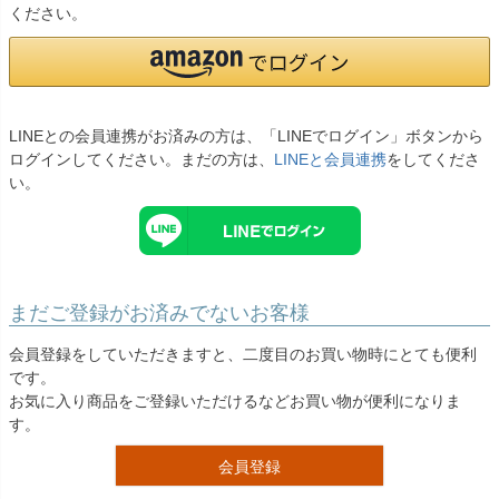
お問い合わせ
ください。
09
電話・メール・LINE
LINEとの会員連携がお済みの方は、「LINEでログイン」ボタンから
ログインしてください。まだの方は、
LINEと会員連携
をしてくださ
Photography
い。
写真スタジオ APS
Angel's Photo Studio
七五三・発表会・記念撮影
対応
Web または お電話
予約
まだご登録がお済みでないお客様
ヘアメイク・着付け
特典
会員登録をしていただきますと、二度目のお買い物時にとても便利
です。
スタジオを予約 →
お気に入り商品をご登録いただけるなどお買い物が便利になりま
す。
会員登録