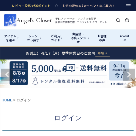
レビュー投稿で50ポイント
◇
お得な夏休み7大イベントのご案内♪
Angel's Closet
子供フォーマル レンタル&販売
発表会衣装専門店 エンジェルス クローゼット
実店舗・
アイテム
シーン
ご利用
お客様
About
写真スタジ
▾
▾
▾
▾
を選ぶ
から探す
ガイド
の声
Us
オ
8/8(土）-8/17（月）夏季休業日のご案内
詳細
Shop by Category
Shop by Occasion
How It Works
Visit Us
実店舗・写真スタジオ
アイテムから探す
シーンから探す
ご利用ガイド
Start
はじめに
カテゴリ詳細
→
サイズで選ぶ
→
性別・サイズで絞り込む
→
ショップガイド（総合案内）
01
HOME
ログイン
レンタル・販売の入口
Rental
レンタル
サイズの選び方
02
ログイン
測り方と目安
女の子ドレス
男の子スーツ
Angel's Closetについて
03