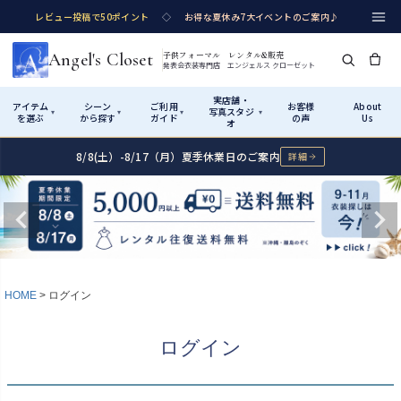
レビュー投稿で50ポイント
◇
お得な夏休み7大イベントのご案内♪
Angel's Closet
子供フォーマル レンタル&販売
発表会衣装専門店 エンジェルス クローゼット
実店舗・
アイテム
シーン
ご利用
お客様
About
写真スタジ
▾
▾
▾
▾
を選ぶ
から探す
ガイド
の声
Us
オ
8/8(土）-8/17（月）夏季休業日のご案内
詳細
Shop by Category
Shop by Occasion
How It Works
Visit Us
実店舗・写真スタジオ
アイテムから探す
シーンから探す
ご利用ガイド
Start
はじめに
カテゴリ詳細
→
サイズで選ぶ
→
性別・サイズで絞り込む
→
ショップガイド（総合案内）
01
HOME
ログイン
レンタル・販売の入口
Rental
レンタル
サイズの選び方
02
ログイン
測り方と目安
女の子ドレス
男の子スーツ
Angel's Closetについて
03