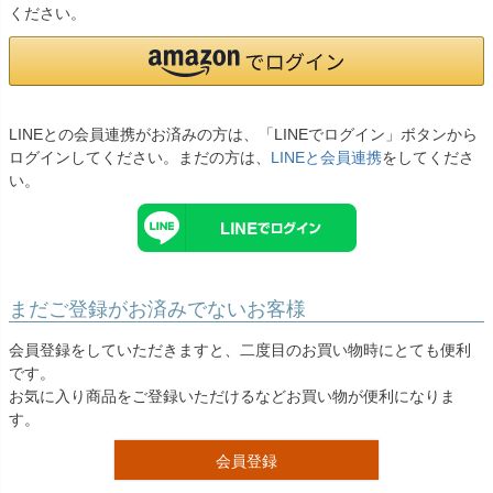
お問い合わせ
ください。
09
電話・メール・LINE
LINEとの会員連携がお済みの方は、「LINEでログイン」ボタンから
ログインしてください。まだの方は、
LINEと会員連携
をしてくださ
Photography
い。
写真スタジオ APS
Angel's Photo Studio
七五三・発表会・記念撮影
対応
Web または お電話
予約
まだご登録がお済みでないお客様
ヘアメイク・着付け
特典
会員登録をしていただきますと、二度目のお買い物時にとても便利
です。
スタジオを予約 →
お気に入り商品をご登録いただけるなどお買い物が便利になりま
す。
会員登録