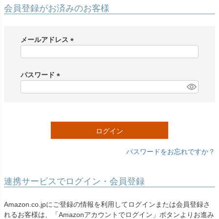
創業2003年からの想い
Season Best
会員登録がお済みのお客様
七五三着物
シューズ
Recital & Concours
Wedding
Rental
レンタル
発表会・コンクール
結婚式
Atelier
メールアドレス
小物・アクセ
パニエ
舞台で輝くステージ衣装
フラワーガール・リングボーイ・ゲ
実店舗 つくば店
スト
レンタルのご案内
(
04
予約・配送・返却・料金
必
Tsukuba Boutique
アウター
レディース
須
パスワード
レンタルの流れ
05
)
(
茨城県土浦市大町14-16-1F
〒
4ステップで簡単
必
10:00–18:00（完全予約制）
営業
Sale
販売
あんしんパック
月曜日
須
06
定休
汚れ・キズ・破損の補償
)
ログイン
店舗を予約する →
コスチューム
アウター
Graduation & Entrance
Shichi-Go-San
Buy & Support
ご購入・サポート
卒業式・入学式
七五三
パスワードをお忘れですか？
きちんと感のあるフォーマル
3歳・5歳・7歳の晴れの日
インナー・パニエ
アクセサリー
販売・共通のご案内
07
品質・返品・お手入れ
連携サービスでログイン・会員登録
ジュエリー
音楽雑貨
送料・お支払い
08
Amazon.co.jpにご登録の情報を利用してログインまたは会員登録さ
送料・決済方法
れるお客様は、「Amazonアカウントでログイン」ボタンよりお進み