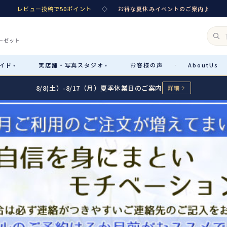
レビュー投稿で50ポイント
◇
お得な夏休みイベントのご案内♪
ーゼット
イド
実店舗・
写真スタジオ
お客様
の声
About
Us
·
▾
▾
8/8(土）-8/17（月）夏季休業日のご案内
詳細
Rental
レンタル
カテゴリ詳細
→
サイズで選ぶ
→
性別・サイズで絞り込む
→
レンタルのご案内
04
予約・配送・返却・料金
Sale
販売
レンタルの流れ
05
4ステップで簡単
七五三着物
コスチューム
あんしんパック
06
汚れ・キズ・破損の補償