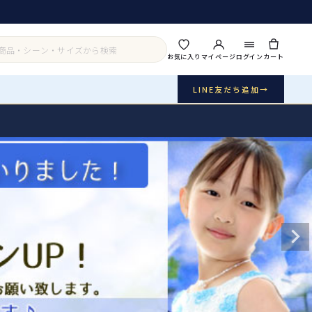
お気に入り
マイページ
ログイン
カート
LINE友だち追加
→
実店舗・写真スタジオ
アイテムから探す
シーンから探す
ご利用ガイド
Buy & Support
ご購入・サポート
販売・共通のご案内
07
品質・返品・お手入れ
送料・お支払い
08
送料・決済方法
アウター
インナー・パニエ
お問い合わせ
09
電話・メール・LINE