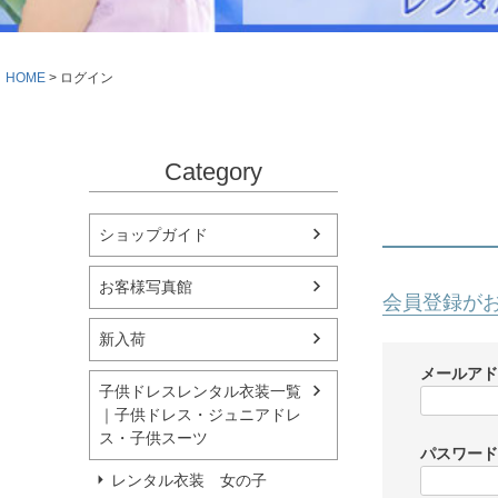
シューズ
小物・アクセ
Season Best
アウター
レディース
HOME
ログイン
Recital & Concours
Wedding
発表会・コンクール
結婚式
舞台で輝くステージ衣装
フラワーガー
Category
Atelier
実店舗 つくば店
ショップガイド
Tsukuba Boutique
お客様写真館
会員登録が
茨城県土浦市大町14-16-1F
〒
新入荷
10:00–18:00（完全予約制）
営業
月曜日
定休
メールア
子供ドレスレンタル衣装一覧
｜子供ドレス・ジュニアドレ
店舗を予約する →
ス・子供スーツ
パスワー
レンタル衣装 女の子