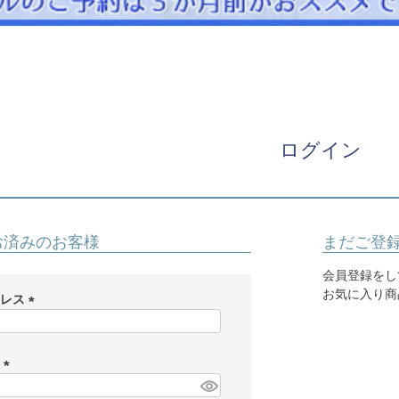
パニエ
アクセサリー
Graduation & Entrance
卒業式・入学式
ル・リングボーイ・ゲスト
きちんと感のあるフォーマル
ログイン
Photography
写真スタジオ APS
Angel's Photo Studio
お済みのお客様
まだご登
七五三・発表会・記念撮影
対応
Web または お電話
予約
会員登録をし
ヘアメイク・着付け
特典
お気に入り商
ドレス
(
スタジオを予約 →
必
須
ド
)
(