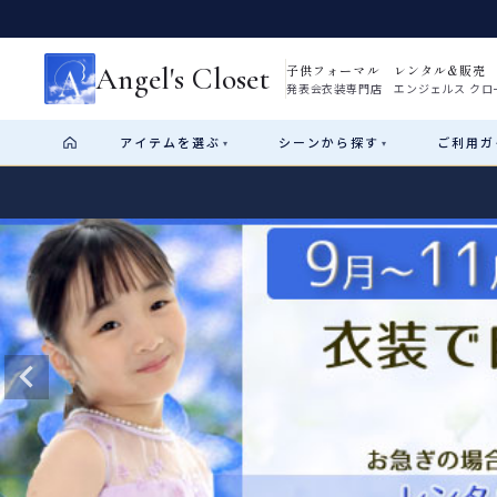
Angel's Closet
子供フォーマル レンタル&販売
発表会衣装専門店 エンジェルス クロ
アイテム
を選ぶ
シーン
から探す
ご利用
ガ
▾
▾
Shop by Category
Shop by Occasion
How It Works
Visit Us
Start
はじめに
ショップガイド（総合案内）
01
レンタル・販売の入口
Rental
レンタル
サイズの選び方
02
測り方と目安
女の子ドレス
男の子スーツ
Angel's Closetについて
03
創業2003年からの想い