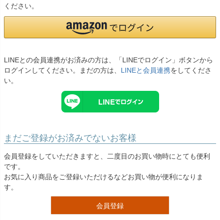
お問い合わせ
ください。
09
電話・メール・LINE
LINEとの会員連携がお済みの方は、「LINEでログイン」ボタンから
ログインしてください。まだの方は、
LINEと会員連携
をしてくださ
Photography
い。
写真スタジオ APS
Angel's Photo Studio
七五三・発表会・記念撮影
対応
Web または お電話
予約
まだご登録がお済みでないお客様
ヘアメイク・着付け
特典
会員登録をしていただきますと、二度目のお買い物時にとても便利
です。
スタジオを予約 →
お気に入り商品をご登録いただけるなどお買い物が便利になりま
す。
会員登録