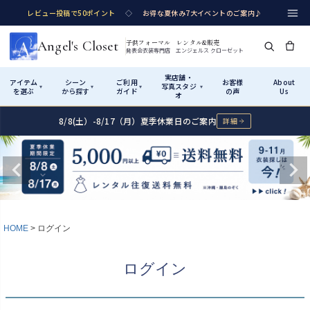
レビュー投稿で50ポイント
◇
お得な夏休み7大イベントのご案内♪
Angel's Closet
子供フォーマル レンタル&販売
発表会衣装専門店 エンジェルス クローゼット
実店舗・
アイテム
シーン
ご利用
お客様
About
写真スタジ
▾
▾
▾
▾
を選ぶ
から探す
ガイド
の声
Us
オ
8/8(土）-8/17（月）夏季休業日のご案内
詳細
Shop by Category
Shop by Occasion
How It Works
Visit Us
実店舗・写真スタジオ
アイテムから探す
シーンから探す
ご利用ガイド
Start
はじめに
カテゴリ詳細
→
サイズで選ぶ
→
性別・サイズで絞り込む
→
ショップガイド（総合案内）
01
HOME
ログイン
レンタル・販売の入口
Rental
レンタル
サイズの選び方
02
ログイン
測り方と目安
女の子ドレス
男の子スーツ
Angel's Closetについて
03