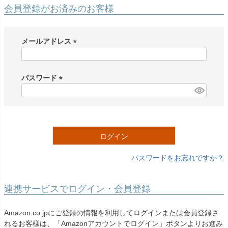
創業2003年からの想い
Season Best
会員登録がお済みのお客様
七五三着物
シューズ
Recital & Concours
Wedding
Rental
レンタル
発表会・コンクール
結婚式
Atelier
メールアドレス
小物・アクセ
パニエ
舞台で輝くステージ衣装
フラワーガール・リングボーイ・ゲ
実店舗 つくば店
スト
レンタルのご案内
(
04
予約・配送・返却・料金
必
Tsukuba Boutique
アウター
レディース
須
パスワード
レンタルの流れ
05
)
(
茨城県土浦市大町14-16-1F
〒
4ステップで簡単
必
10:00–18:00（完全予約制）
営業
Sale
販売
あんしんパック
月曜日
須
06
定休
汚れ・キズ・破損の補償
)
ログイン
店舗を予約する →
コスチューム
アウター
Graduation & Entrance
Shichi-Go-San
Buy & Support
ご購入・サポート
卒業式・入学式
七五三
パスワードをお忘れですか？
きちんと感のあるフォーマル
3歳・5歳・7歳の晴れの日
インナー・パニエ
アクセサリー
販売・共通のご案内
07
品質・返品・お手入れ
連携サービスでログイン・会員登録
ジュエリー
音楽雑貨
送料・お支払い
08
Amazon.co.jpにご登録の情報を利用してログインまたは会員登録さ
送料・決済方法
れるお客様は、「Amazonアカウントでログイン」ボタンよりお進み