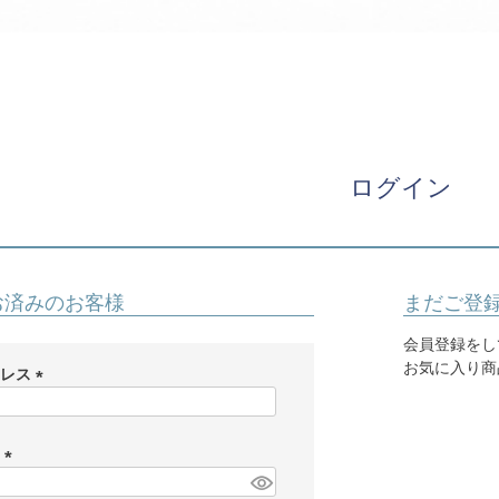
パニエ
アクセサリー
Graduation & Entrance
卒業式・入学式
ル・リングボーイ・ゲスト
きちんと感のあるフォーマル
ログイン
Photography
写真スタジオ APS
Angel's Photo Studio
お済みのお客様
まだご登
七五三・発表会・記念撮影
対応
Web または お電話
予約
会員登録をし
ヘアメイク・着付け
特典
お気に入り商
ドレス
(
スタジオを予約 →
必
須
ド
)
(