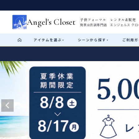
Angel's Closet
子供フォーマル レンタル&販売
発表会衣装専門店 エンジェルス クロ
アイテム
を選ぶ
シーン
から探す
ご利用
ガ
▾
▾
Shop by Category
Shop by Occasion
How It Works
Visit Us
Start
はじめに
ショップガイド（総合案内）
01
レンタル・販売の入口
Rental
レンタル
サイズの選び方
02
測り方と目安
女の子ドレス
男の子スーツ
Angel's Closetについて
03
創業2003年からの想い