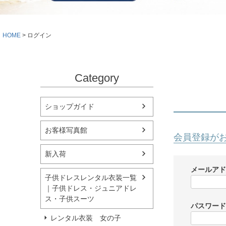
シューズ
小物・アクセ
Season Best
アウター
レディース
HOME
ログイン
Recital & Concours
Wedding
発表会・コンクール
結婚式
舞台で輝くステージ衣装
フラワーガー
Category
Atelier
実店舗 つくば店
ショップガイド
Tsukuba Boutique
お客様写真館
会員登録が
茨城県土浦市大町14-16-1F
〒
新入荷
10:00–18:00（完全予約制）
営業
月曜日
定休
メールア
子供ドレスレンタル衣装一覧
｜子供ドレス・ジュニアドレ
店舗を予約する →
ス・子供スーツ
パスワー
レンタル衣装 女の子