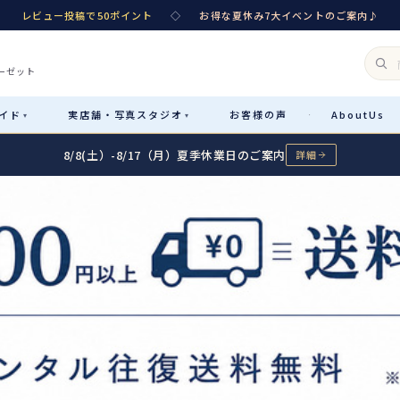
レビュー投稿で50ポイント
◇
お得な夏休み7大イベントのご案内♪
ーゼット
イド
実店舗・
写真スタジオ
お客様
の声
About
Us
·
▾
▾
8/8(土）-8/17（月）夏季休業日のご案内
詳細
Rental
レンタル
カテゴリ詳細
→
サイズで選ぶ
→
性別・サイズで絞り込む
→
レンタルのご案内
04
予約・配送・返却・料金
Sale
販売
レンタルの流れ
05
4ステップで簡単
七五三着物
コスチューム
あんしんパック
06
汚れ・キズ・破損の補償