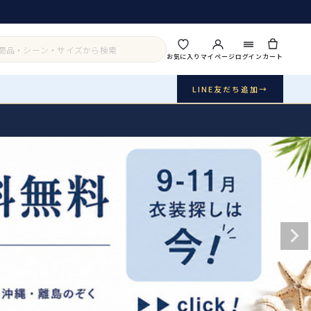
お気に入り
マイページ
ログイン
カート
LINE友だち追加
→
実店舗・写真スタジオ
アイテムから探す
シーンから探す
ご利用ガイド
Buy & Support
ご購入・サポート
販売・共通のご案内
07
品質・返品・お手入れ
送料・お支払い
08
送料・決済方法
アウター
インナー・パニエ
お問い合わせ
09
電話・メール・LINE