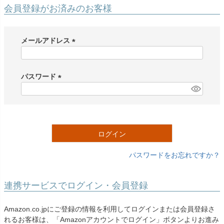
創業2003年からの想い
Season Best
会員登録がお済みのお客様
七五三着物
シューズ
Recital & Concours
Wedding
Rental
レンタル
発表会・コンクール
結婚式
Atelier
メールアドレス
小物・アクセ
パニエ
舞台で輝くステージ衣装
フラワーガール・リングボーイ・ゲ
実店舗 つくば店
スト
レンタルのご案内
(
04
予約・配送・返却・料金
必
Tsukuba Boutique
アウター
レディース
須
パスワード
レンタルの流れ
05
)
(
茨城県土浦市大町14-16-1F
〒
4ステップで簡単
必
10:00–18:00（完全予約制）
営業
Sale
販売
あんしんパック
月曜日
須
06
定休
汚れ・キズ・破損の補償
)
ログイン
店舗を予約する →
コスチューム
アウター
Graduation & Entrance
Shichi-Go-San
Buy & Support
ご購入・サポート
卒業式・入学式
七五三
パスワードをお忘れですか？
きちんと感のあるフォーマル
3歳・5歳・7歳の晴れの日
インナー・パニエ
アクセサリー
販売・共通のご案内
07
品質・返品・お手入れ
連携サービスでログイン・会員登録
ジュエリー
音楽雑貨
送料・お支払い
08
Amazon.co.jpにご登録の情報を利用してログインまたは会員登録さ
送料・決済方法
れるお客様は、「Amazonアカウントでログイン」ボタンよりお進み