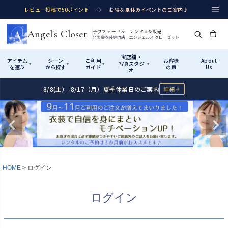
レビュー投稿で50ポイント
◇
お得な夏休みイベントのご案内♪
Angel's Closet
子供フォーマル レンタル&販売
発表会衣装専門店 エンジェルス クローゼット
実店舗・
アイテム
シーン
ご利用
お客様
About
写真スタジ
▾
▾
▾
▾
を選ぶ
から探す
ガイド
の声
Us
オ
8/8(土）-8/17（月）夏季休業日のご案内
詳細
Shop by Category
Shop by Occasion
How It Works
Visit Us
実店舗・写真スタジオ
アイテムから探す
シーンから探す
ご利用ガイド
Start
はじめに
カテゴリ詳細
→
サイズで選ぶ
→
性別・サイズで絞り込む
→
ショップガイド（総合案内）
01
HOME
ログイン
レンタル・販売の入口
Rental
レンタル
サイズの選び方
02
ログイン
測り方と目安
女の子ドレス
男の子スーツ
Angel's Closetについて
03