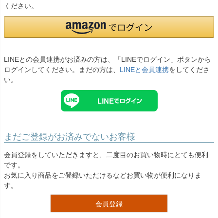
お問い合わせ
ください。
09
電話・メール・LINE
LINEとの会員連携がお済みの方は、「LINEでログイン」ボタンから
ログインしてください。まだの方は、
LINEと会員連携
をしてくださ
Photography
い。
写真スタジオ APS
Angel's Photo Studio
七五三・発表会・記念撮影
対応
Web または お電話
予約
まだご登録がお済みでないお客様
ヘアメイク・着付け
特典
会員登録をしていただきますと、二度目のお買い物時にとても便利
です。
スタジオを予約 →
お気に入り商品をご登録いただけるなどお買い物が便利になりま
す。
会員登録