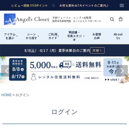
レビュー投稿で50ポイント
◇
お得な夏休み7大イベントのご案内♪
Angel's Closet
子供フォーマル レンタル&販売
発表会衣装専門店 エンジェルス クローゼット
実店舗・
アイテム
シーン
ご利用
お客様
About
写真スタジ
▾
▾
▾
▾
を選ぶ
から探す
ガイド
の声
Us
オ
8/8(土）-8/17（月）夏季休業日のご案内
詳細
Shop by Category
Shop by Occasion
How It Works
Visit Us
実店舗・写真スタジオ
アイテムから探す
シーンから探す
ご利用ガイド
Start
はじめに
カテゴリ詳細
→
サイズで選ぶ
→
性別・サイズで絞り込む
→
ショップガイド（総合案内）
01
HOME
ログイン
レンタル・販売の入口
Rental
レンタル
サイズの選び方
02
ログイン
測り方と目安
女の子ドレス
男の子スーツ
Angel's Closetについて
03