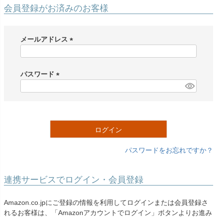
創業2003年からの想い
Season Best
会員登録がお済みのお客様
七五三着物
シューズ
Recital & Concours
Wedding
Rental
レンタル
発表会・コンクール
結婚式
Atelier
メールアドレス
小物・アクセ
パニエ
舞台で輝くステージ衣装
フラワーガール・リングボーイ・ゲ
実店舗 つくば店
スト
レンタルのご案内
(
04
予約・配送・返却・料金
必
Tsukuba Boutique
アウター
レディース
須
パスワード
レンタルの流れ
05
)
(
茨城県土浦市大町14-16-1F
〒
4ステップで簡単
必
10:00–18:00（完全予約制）
営業
Sale
販売
あんしんパック
月曜日
須
06
定休
汚れ・キズ・破損の補償
)
ログイン
店舗を予約する →
コスチューム
アウター
Graduation & Entrance
Shichi-Go-San
Buy & Support
ご購入・サポート
卒業式・入学式
七五三
パスワードをお忘れですか？
きちんと感のあるフォーマル
3歳・5歳・7歳の晴れの日
インナー・パニエ
アクセサリー
販売・共通のご案内
07
品質・返品・お手入れ
連携サービスでログイン・会員登録
ジュエリー
音楽雑貨
送料・お支払い
08
Amazon.co.jpにご登録の情報を利用してログインまたは会員登録さ
送料・決済方法
れるお客様は、「Amazonアカウントでログイン」ボタンよりお進み