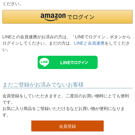
お問い合わせ
ください。
09
電話・メール・LINE
LINEとの会員連携がお済みの方は、「LINEでログイン」ボタンから
ログインしてください。まだの方は、
LINEと会員連携
をしてくださ
Photography
い。
写真スタジオ APS
Angel's Photo Studio
七五三・発表会・記念撮影
対応
Web または お電話
予約
まだご登録がお済みでないお客様
ヘアメイク・着付け
特典
会員登録をしていただきますと、二度目のお買い物時にとても便利
です。
スタジオを予約 →
お気に入り商品をご登録いただけるなどお買い物が便利になりま
す。
会員登録