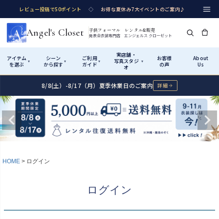
レビュー投稿で50ポイント
◇
お得な夏休み7大イベントのご案内♪
Angel's Closet
子供フォーマル レンタル&販売
発表会衣装専門店 エンジェルス クローゼット
実店舗・
アイテム
シーン
ご利用
お客様
About
写真スタジ
▾
▾
▾
▾
を選ぶ
から探す
ガイド
の声
Us
オ
8/8(土）-8/17（月）夏季休業日のご案内
詳細
Shop by Category
Shop by Occasion
How It Works
Visit Us
実店舗・写真スタジオ
アイテムから探す
シーンから探す
ご利用ガイド
Start
はじめに
カテゴリ詳細
→
サイズで選ぶ
→
性別・サイズで絞り込む
→
ショップガイド（総合案内）
01
HOME
ログイン
レンタル・販売の入口
Rental
レンタル
サイズの選び方
02
ログイン
測り方と目安
女の子ドレス
男の子スーツ
Angel's Closetについて
03