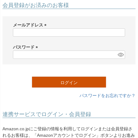
創業2003年からの想い
Season Best
会員登録がお済みのお客様
七五三着物
シューズ
Recital & Concours
Wedding
Rental
レンタル
発表会・コンクール
結婚式
Atelier
メールアドレス
小物・アクセ
パニエ
舞台で輝くステージ衣装
フラワーガール・リングボーイ・ゲ
実店舗 つくば店
スト
レンタルのご案内
(
04
予約・配送・返却・料金
必
Tsukuba Boutique
アウター
レディース
須
パスワード
レンタルの流れ
05
)
(
茨城県土浦市大町14-16-1F
〒
4ステップで簡単
必
10:00–18:00（完全予約制）
営業
Sale
販売
あんしんパック
月曜日
須
06
定休
汚れ・キズ・破損の補償
)
ログイン
店舗を予約する →
コスチューム
アウター
Graduation & Entrance
Shichi-Go-San
Buy & Support
ご購入・サポート
卒業式・入学式
七五三
パスワードをお忘れですか？
きちんと感のあるフォーマル
3歳・5歳・7歳の晴れの日
インナー・パニエ
アクセサリー
販売・共通のご案内
07
品質・返品・お手入れ
連携サービスでログイン・会員登録
ジュエリー
音楽雑貨
送料・お支払い
08
Amazon.co.jpにご登録の情報を利用してログインまたは会員登録さ
送料・決済方法
れるお客様は、「Amazonアカウントでログイン」ボタンよりお進み