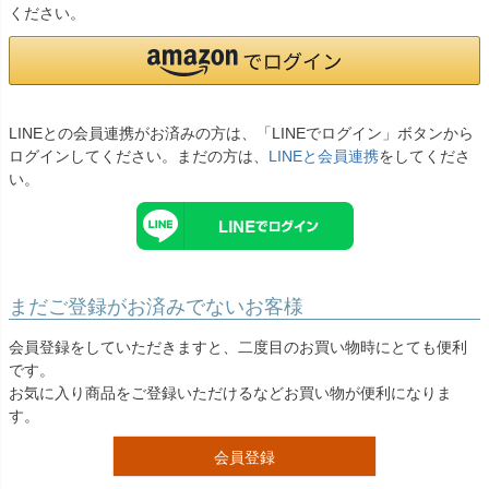
お問い合わせ
ください。
09
電話・メール・LINE
LINEとの会員連携がお済みの方は、「LINEでログイン」ボタンから
ログインしてください。まだの方は、
LINEと会員連携
をしてくださ
Photography
い。
写真スタジオ APS
Angel's Photo Studio
七五三・発表会・記念撮影
対応
Web または お電話
予約
まだご登録がお済みでないお客様
ヘアメイク・着付け
特典
会員登録をしていただきますと、二度目のお買い物時にとても便利
です。
スタジオを予約 →
お気に入り商品をご登録いただけるなどお買い物が便利になりま
す。
会員登録