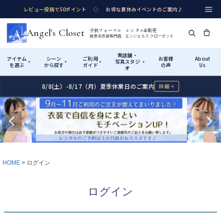
レビュー投稿で50ポイント
◇
お得な夏休みイベントのご案内♪
Angel's Closet
子供フォーマル レンタル&販売
発表会衣装専門店 エンジェルス クローゼット
実店舗・
アイテム
シーン
ご利用
お客様
About
写真スタジ
▾
▾
▾
▾
を選ぶ
から探す
ガイド
の声
Us
オ
8/8(土）-8/17（月）夏季休業日のご案内
詳細
Shop by Category
Shop by Occasion
How It Works
Visit Us
実店舗・写真スタジオ
アイテムから探す
シーンから探す
ご利用ガイド
Start
はじめに
カテゴリ詳細
→
サイズで選ぶ
→
性別・サイズで絞り込む
→
ショップガイド（総合案内）
01
HOME
ログイン
レンタル・販売の入口
Rental
レンタル
サイズの選び方
02
ログイン
測り方と目安
女の子ドレス
男の子スーツ
Angel's Closetについて
03