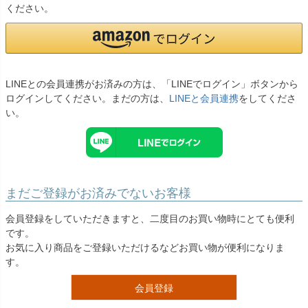
お問い合わせ
ください。
09
電話・メール・LINE
LINEとの会員連携がお済みの方は、「LINEでログイン」ボタンから
ログインしてください。まだの方は、
LINEと会員連携
をしてくださ
Photography
い。
写真スタジオ APS
Angel's Photo Studio
七五三・発表会・記念撮影
対応
Web または お電話
予約
まだご登録がお済みでないお客様
ヘアメイク・着付け
特典
会員登録をしていただきますと、二度目のお買い物時にとても便利
です。
スタジオを予約 →
お気に入り商品をご登録いただけるなどお買い物が便利になりま
す。
会員登録