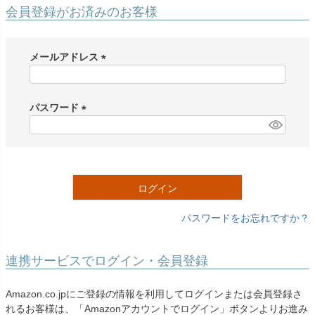
創業2003年からの想い
Season Best
会員登録がお済みのお客様
七五三着物
シューズ
Recital & Concours
Wedding
Rental
レンタル
発表会・コンクール
結婚式
Atelier
メールアドレス
小物・アクセ
パニエ
舞台で輝くステージ衣装
フラワーガール・リングボーイ・ゲ
実店舗 つくば店
スト
レンタルのご案内
(
04
予約・配送・返却・料金
必
Tsukuba Boutique
アウター
レディース
須
パスワード
レンタルの流れ
05
)
(
茨城県土浦市大町14-16-1F
〒
4ステップで簡単
必
10:00–18:00（完全予約制）
営業
Sale
販売
あんしんパック
月曜日
須
06
定休
汚れ・キズ・破損の補償
)
ログイン
店舗を予約する →
コスチューム
アウター
Graduation & Entrance
Shichi-Go-San
Buy & Support
ご購入・サポート
卒業式・入学式
七五三
パスワードをお忘れですか？
きちんと感のあるフォーマル
3歳・5歳・7歳の晴れの日
インナー・パニエ
アクセサリー
販売・共通のご案内
07
品質・返品・お手入れ
連携サービスでログイン・会員登録
ジュエリー
音楽雑貨
送料・お支払い
08
Amazon.co.jpにご登録の情報を利用してログインまたは会員登録さ
送料・決済方法
れるお客様は、「Amazonアカウントでログイン」ボタンよりお進み