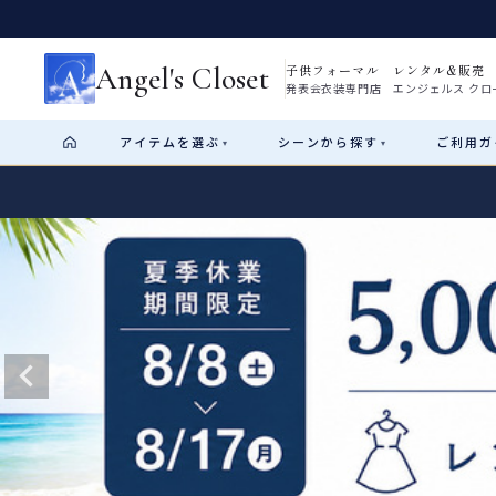
Angel's Closet
子供フォーマル レンタル&販売
発表会衣装専門店 エンジェルス クロ
アイテム
を選ぶ
シーン
から探す
ご利用
ガ
▾
▾
Shop by Category
Shop by Occasion
How It Works
Visit Us
Start
はじめに
ショップガイド（総合案内）
01
レンタル・販売の入口
Rental
レンタル
サイズの選び方
02
測り方と目安
女の子ドレス
男の子スーツ
Angel's Closetについて
03
創業2003年からの想い