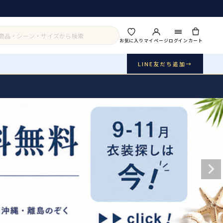
お気に入り
マイページ
ログイン
カート
LINE友だち追加
→
実店舗・写真スタジオ
アイテムから探す
シーンから探す
ご利用ガイド
Buy & Support
ご購入・サポート
販売・共通のご案内
07
品質・返品・お手入れ
送料・お支払い
08
送料・決済方法
アウター
インナー・パニエ
お問い合わせ
09
電話・メール・LINE