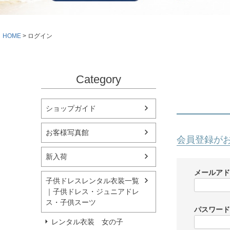
シューズ
小物・アクセ
Season Best
アウター
レディース
HOME
ログイン
Recital & Concours
Wedding
発表会・コンクール
結婚式
舞台で輝くステージ衣装
フラワーガー
Category
Atelier
実店舗 つくば店
ショップガイド
Tsukuba Boutique
お客様写真館
会員登録が
茨城県土浦市大町14-16-1F
〒
新入荷
10:00–18:00（完全予約制）
営業
月曜日
定休
メールア
子供ドレスレンタル衣装一覧
｜子供ドレス・ジュニアドレ
店舗を予約する →
ス・子供スーツ
パスワー
レンタル衣装 女の子