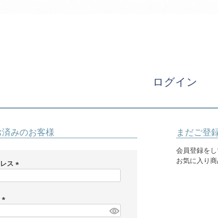
パニエ
アクセサリー
Graduation & Entrance
卒業式・入学式
ル・リングボーイ・ゲスト
きちんと感のあるフォーマル
ログイン
Photography
写真スタジオ APS
Angel's Photo Studio
お済みのお客様
まだご登
七五三・発表会・記念撮影
対応
Web または お電話
予約
会員登録をし
ヘアメイク・着付け
特典
お気に入り商
ドレス
(
スタジオを予約 →
必
須
ド
)
(