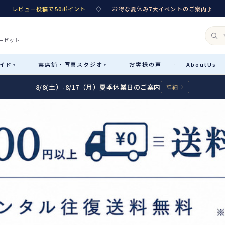
レビュー投稿で50ポイント
◇
お得な夏休み7大イベントのご案内♪
ーゼット
イド
実店舗・
写真スタジオ
お客様
の声
About
Us
·
▾
▾
8/8(土）-8/17（月）夏季休業日のご案内
詳細
Rental
レンタル
カテゴリ詳細
→
サイズで選ぶ
→
性別・サイズで絞り込む
→
レンタルのご案内
04
予約・配送・返却・料金
Sale
販売
レンタルの流れ
05
4ステップで簡単
七五三着物
コスチューム
あんしんパック
06
汚れ・キズ・破損の補償