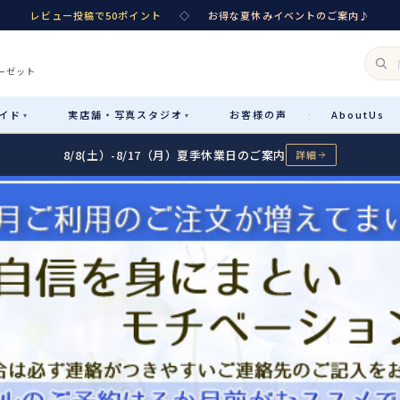
レビュー投稿で50ポイント
◇
お得な夏休みイベントのご案内♪
ーゼット
イド
実店舗・
写真スタジオ
お客様
の声
About
Us
·
▾
▾
8/8(土）-8/17（月）夏季休業日のご案内
詳細
Rental
レンタル
カテゴリ詳細
→
サイズで選ぶ
→
性別・サイズで絞り込む
→
レンタルのご案内
04
予約・配送・返却・料金
Sale
販売
レンタルの流れ
05
4ステップで簡単
七五三着物
コスチューム
あんしんパック
06
汚れ・キズ・破損の補償