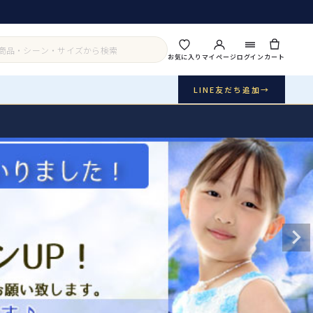
お気に入り
マイページ
ログイン
カート
LINE友だち追加
→
実店舗・写真スタジオ
アイテムから探す
シーンから探す
ご利用ガイド
Buy & Support
ご購入・サポート
販売・共通のご案内
07
品質・返品・お手入れ
送料・お支払い
08
送料・決済方法
アウター
インナー・パニエ
お問い合わせ
09
電話・メール・LINE