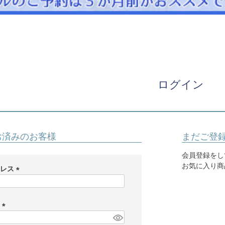
パニエ
アクセサリー
Graduation & Entrance
卒業式・入学式
ル・リングボーイ・ゲスト
きちんと感のあるフォーマル
ログイン
Photography
写真スタジオ APS
Angel's Photo Studio
お済みのお客様
まだご登
七五三・発表会・記念撮影
対応
Web または お電話
予約
会員登録をし
ヘアメイク・着付け
特典
お気に入り商
ドレス
(
スタジオを予約 →
必
須
ド
)
(