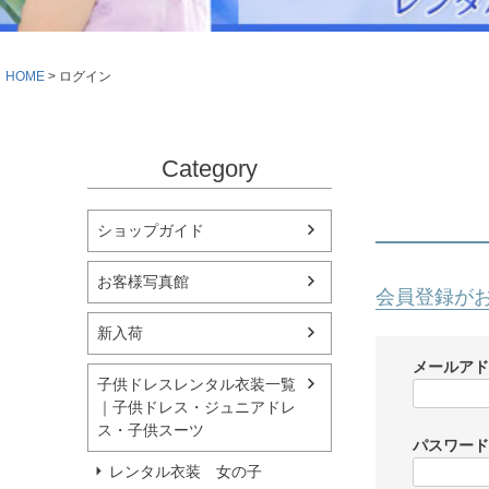
シューズ
小物・アクセ
Season Best
アウター
レディース
HOME
ログイン
Recital & Concours
Wedding
発表会・コンクール
結婚式
舞台で輝くステージ衣装
フラワーガー
Category
Atelier
実店舗 つくば店
ショップガイド
Tsukuba Boutique
お客様写真館
会員登録が
茨城県土浦市大町14-16-1F
〒
新入荷
10:00–18:00（完全予約制）
営業
月曜日
定休
メールア
子供ドレスレンタル衣装一覧
｜子供ドレス・ジュニアドレ
店舗を予約する →
ス・子供スーツ
パスワー
レンタル衣装 女の子