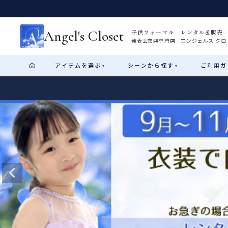
Angel's Closet
子供フォーマル レンタル&販売
発表会衣装専門店 エンジェルス クロ
アイテム
を選ぶ
シーン
から探す
ご利用
ガ
▾
▾
Shop by Category
Shop by Occasion
How It Works
Visit Us
Start
はじめに
ショップガイド（総合案内）
01
レンタル・販売の入口
Rental
レンタル
サイズの選び方
02
測り方と目安
女の子ドレス
男の子スーツ
Angel's Closetについて
03
創業2003年からの想い