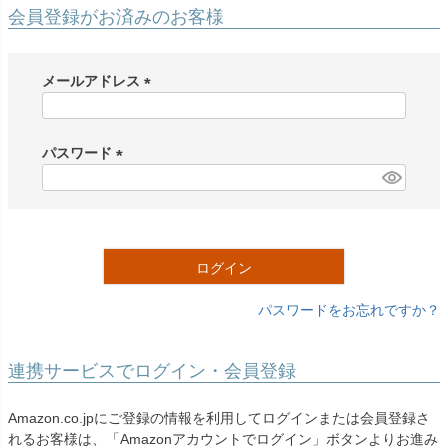
創業2003年からの想い
Season Best
会員登録がお済みのお客様
七五三着物
シューズ
Recital & Concours
Wedding
Rental
レンタル
発表会・コンクール
結婚式
Atelier
メールアドレス
小物・アクセ
パニエ
舞台で輝くステージ衣装
フラワーガール・リングボーイ・ゲ
実店舗 つくば店
スト
レンタルのご案内
(
04
予約・配送・返却・料金
必
Tsukuba Boutique
アウター
レディース
須
パスワード
レンタルの流れ
05
)
(
茨城県土浦市大町14-16-1F
〒
4ステップで簡単
必
10:00–18:00（完全予約制）
営業
Sale
販売
あんしんパック
月曜日
須
06
定休
汚れ・キズ・破損の補償
)
ログイン
店舗を予約する →
コスチューム
アウター
Graduation & Entrance
Shichi-Go-San
Buy & Support
ご購入・サポート
卒業式・入学式
七五三
パスワードをお忘れですか？
きちんと感のあるフォーマル
3歳・5歳・7歳の晴れの日
インナー・パニエ
アクセサリー
販売・共通のご案内
07
品質・返品・お手入れ
連携サービスでログイン・会員登録
ジュエリー
音楽雑貨
送料・お支払い
08
Amazon.co.jpにご登録の情報を利用してログインまたは会員登録さ
送料・決済方法
れるお客様は、「Amazonアカウントでログイン」ボタンよりお進み