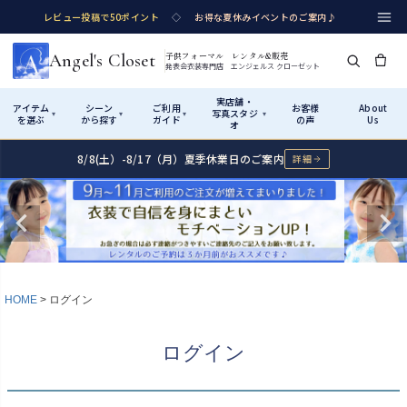
レビュー投稿で50ポイント
◇
お得な夏休みイベントのご案内♪
Angel's Closet
子供フォーマル レンタル&販売
発表会衣装専門店 エンジェルス クローゼット
実店舗・
アイテム
シーン
ご利用
お客様
About
写真スタジ
▾
▾
▾
▾
を選ぶ
から探す
ガイド
の声
Us
オ
8/8(土）-8/17（月）夏季休業日のご案内
詳細
Shop by Category
Shop by Occasion
How It Works
Visit Us
実店舗・写真スタジオ
アイテムから探す
シーンから探す
ご利用ガイド
Start
はじめに
カテゴリ詳細
→
サイズで選ぶ
→
性別・サイズで絞り込む
→
ショップガイド（総合案内）
01
HOME
ログイン
レンタル・販売の入口
Rental
レンタル
サイズの選び方
02
ログイン
測り方と目安
女の子ドレス
男の子スーツ
Angel's Closetについて
03