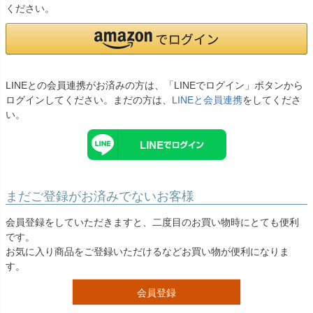
お問い合わせ
ください。
09
電話・メール・LINE
LINEとの会員連携がお済みの方は、「LINEでログイン」ボタンから
ログインしてください。まだの方は、
LINEと会員連携
をしてくださ
Photography
い。
写真スタジオ APS
Angel's Photo Studio
七五三・発表会・記念撮影
対応
Web または お電話
予約
まだご登録がお済みでないお客様
ヘアメイク・着付け
特典
会員登録をしていただきますと、二度目のお買い物時にとても便利
です。
スタジオを予約 →
お気に入り商品をご登録いただけるなどお買い物が便利になりま
す。
会員登録