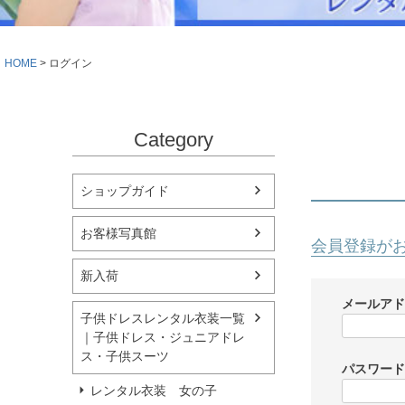
シューズ
小物・アクセ
Season Best
アウター
レディース
HOME
ログイン
Recital & Concours
Wedding
発表会・コンクール
結婚式
舞台で輝くステージ衣装
フラワーガー
Category
Atelier
実店舗 つくば店
ショップガイド
Tsukuba Boutique
お客様写真館
会員登録が
茨城県土浦市大町14-16-1F
〒
新入荷
10:00–18:00（完全予約制）
営業
月曜日
定休
メールア
子供ドレスレンタル衣装一覧
｜子供ドレス・ジュニアドレ
店舗を予約する →
ス・子供スーツ
パスワー
レンタル衣装 女の子