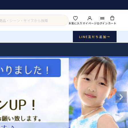
お気に入り
マイページ
ログイン
カート
LINE友だち追加
→
実店舗・写真スタジオ
アイテムから探す
シーンから探す
ご利用ガイド
Buy & Support
ご購入・サポート
販売・共通のご案内
07
品質・返品・お手入れ
送料・お支払い
08
送料・決済方法
アウター
インナー・パニエ
お問い合わせ
09
電話・メール・LINE