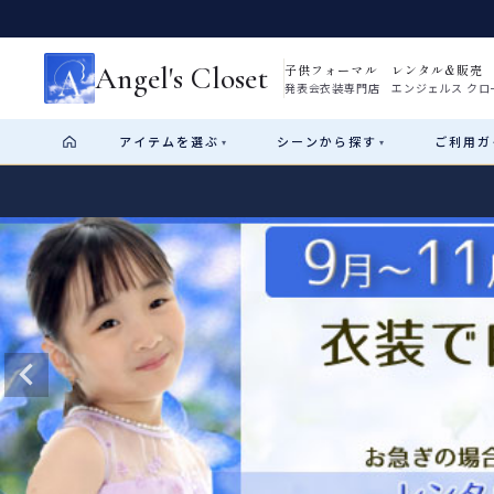
Angel's Closet
子供フォーマル レンタル&販売
発表会衣装専門店 エンジェルス クロ
アイテム
を選ぶ
シーン
から探す
ご利用
ガ
▾
▾
Shop by Category
Shop by Occasion
How It Works
Visit Us
Start
はじめに
ショップガイド（総合案内）
01
レンタル・販売の入口
Rental
レンタル
サイズの選び方
02
測り方と目安
女の子ドレス
男の子スーツ
Angel's Closetについて
03
創業2003年からの想い