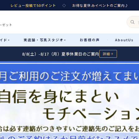
レビュー投稿で50ポイント
◇
お得な夏休みイベントのご案内♪
ーゼット
イド
実店舗・
写真スタジオ
お客様
の声
About
Us
·
▾
▾
8/8(土）-8/17（月）夏季休業日のご案内
詳細
Rental
レンタル
カテゴリ詳細
→
サイズで選ぶ
→
性別・サイズで絞り込む
→
レンタルのご案内
04
予約・配送・返却・料金
Sale
販売
レンタルの流れ
05
4ステップで簡単
七五三着物
コスチューム
あんしんパック
06
汚れ・キズ・破損の補償