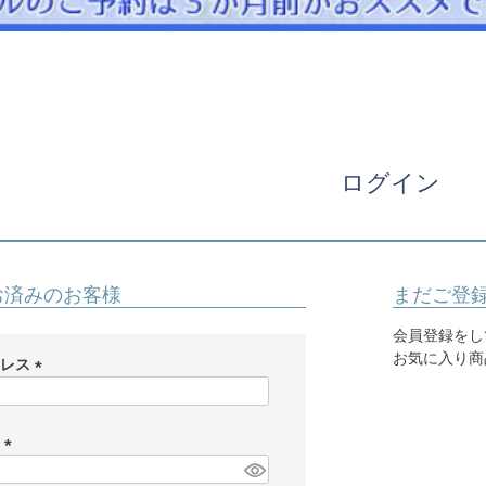
パニエ
アクセサリー
Graduation & Entrance
卒業式・入学式
ル・リングボーイ・ゲスト
きちんと感のあるフォーマル
ログイン
Photography
写真スタジオ APS
Angel's Photo Studio
お済みのお客様
まだご登
七五三・発表会・記念撮影
対応
Web または お電話
予約
会員登録をし
ヘアメイク・着付け
特典
お気に入り商
ドレス
(
スタジオを予約 →
必
須
ド
)
(