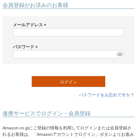
創業2003年からの想い
Season Best
会員登録がお済みのお客様
七五三着物
シューズ
Recital & Concours
Wedding
Rental
レンタル
発表会・コンクール
結婚式
Atelier
メールアドレス
小物・アクセ
パニエ
舞台で輝くステージ衣装
フラワーガール・リングボーイ・ゲ
実店舗 つくば店
スト
レンタルのご案内
(
04
予約・配送・返却・料金
必
Tsukuba Boutique
アウター
レディース
須
パスワード
レンタルの流れ
05
)
(
茨城県土浦市大町14-16-1F
〒
4ステップで簡単
必
10:00–18:00（完全予約制）
営業
Sale
販売
あんしんパック
月曜日
須
06
定休
汚れ・キズ・破損の補償
)
ログイン
店舗を予約する →
コスチューム
アウター
Graduation & Entrance
Shichi-Go-San
Buy & Support
ご購入・サポート
卒業式・入学式
七五三
パスワードをお忘れですか？
きちんと感のあるフォーマル
3歳・5歳・7歳の晴れの日
インナー・パニエ
アクセサリー
販売・共通のご案内
07
品質・返品・お手入れ
連携サービスでログイン・会員登録
ジュエリー
音楽雑貨
送料・お支払い
08
Amazon.co.jpにご登録の情報を利用してログインまたは会員登録さ
送料・決済方法
れるお客様は、「Amazonアカウントでログイン」ボタンよりお進み