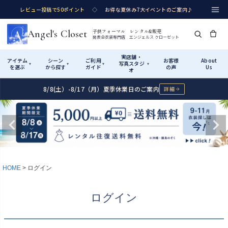
レビュー投稿で50ポイント
◇
お得な夏休み7大イベントのご案内♪
Angel's Closet
子供フォーマル レンタル&販売
発表会衣装専門店 エンジェルス クローゼット
実店舗・
アイテム
シーン
ご利用
お客様
About
写真スタジ
▾
▾
▾
▾
を選ぶ
から探す
ガイド
の声
Us
オ
8/8(土）-8/17（月）夏季休業日のご案内
詳細
Shop by Category
Shop by Occasion
How It Works
Visit Us
実店舗・写真スタジオ
アイテムから探す
シーンから探す
ご利用ガイド
Start
はじめに
カテゴリ詳細
→
サイズで選ぶ
→
性別・サイズで絞り込む
→
ショップガイド（総合案内）
01
HOME
ログイン
レンタル・販売の入口
Rental
レンタル
サイズの選び方
02
ログイン
測り方と目安
女の子ドレス
男の子スーツ
Angel's Closetについて
03