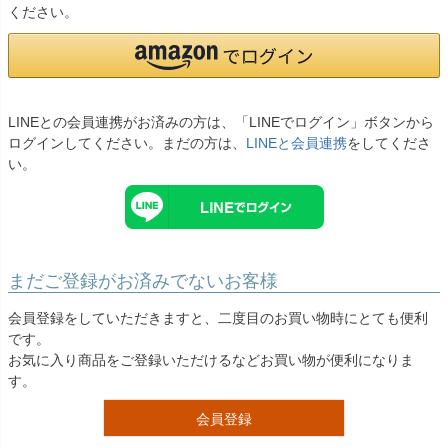
お問い合わせ
ください。
09
電話・メール・LINE
LINEとの会員連携がお済みの方は、「LINEでログイン」ボタンから
ログインしてください。まだの方は、
LINEと会員連携
をしてくださ
Photography
い。
写真スタジオ APS
Angel's Photo Studio
七五三・発表会・記念撮影
対応
Web または お電話
予約
まだご登録がお済みでないお客様
ヘアメイク・着付け
特典
会員登録をしていただきますと、二度目のお買い物時にとても便利
です。
スタジオを予約 →
お気に入り商品をご登録いただけるなどお買い物が便利になりま
す。
会員登録