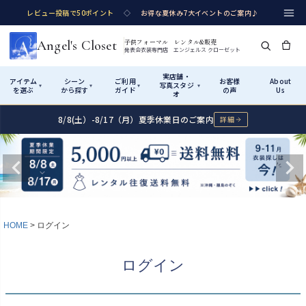
レビュー投稿で50ポイント
◇
お得な夏休み7大イベントのご案内♪
Angel's Closet
子供フォーマル レンタル&販売
発表会衣装専門店 エンジェルス クローゼット
実店舗・
アイテム
シーン
ご利用
お客様
About
写真スタジ
▾
▾
▾
▾
を選ぶ
から探す
ガイド
の声
Us
オ
8/8(土）-8/17（月）夏季休業日のご案内
詳細
Shop by Category
Shop by Occasion
How It Works
Visit Us
実店舗・写真スタジオ
アイテムから探す
シーンから探す
ご利用ガイド
Start
はじめに
カテゴリ詳細
→
サイズで選ぶ
→
性別・サイズで絞り込む
→
ショップガイド（総合案内）
01
HOME
ログイン
レンタル・販売の入口
Rental
レンタル
サイズの選び方
02
ログイン
測り方と目安
女の子ドレス
男の子スーツ
Angel's Closetについて
03