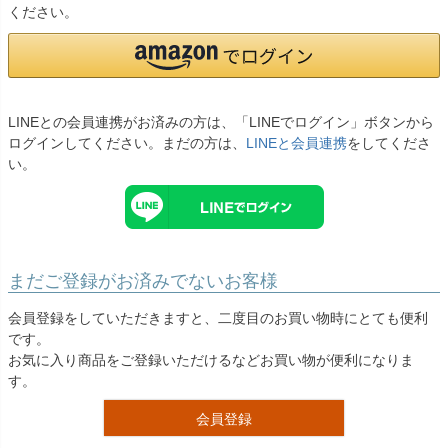
お問い合わせ
ください。
09
電話・メール・LINE
LINEとの会員連携がお済みの方は、「LINEでログイン」ボタンから
ログインしてください。まだの方は、
LINEと会員連携
をしてくださ
Photography
い。
写真スタジオ APS
Angel's Photo Studio
七五三・発表会・記念撮影
対応
Web または お電話
予約
まだご登録がお済みでないお客様
ヘアメイク・着付け
特典
会員登録をしていただきますと、二度目のお買い物時にとても便利
です。
スタジオを予約 →
お気に入り商品をご登録いただけるなどお買い物が便利になりま
す。
会員登録