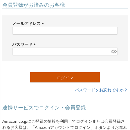
創業2003年からの想い
Season Best
会員登録がお済みのお客様
七五三着物
シューズ
Recital & Concours
Wedding
Rental
レンタル
発表会・コンクール
結婚式
Atelier
メールアドレス
小物・アクセ
パニエ
舞台で輝くステージ衣装
フラワーガール・リングボーイ・ゲ
実店舗 つくば店
スト
レンタルのご案内
(
04
予約・配送・返却・料金
必
Tsukuba Boutique
アウター
レディース
須
パスワード
レンタルの流れ
05
)
(
茨城県土浦市大町14-16-1F
〒
4ステップで簡単
必
10:00–18:00（完全予約制）
営業
Sale
販売
あんしんパック
月曜日
須
06
定休
汚れ・キズ・破損の補償
)
ログイン
店舗を予約する →
コスチューム
アウター
Graduation & Entrance
Shichi-Go-San
Buy & Support
ご購入・サポート
卒業式・入学式
七五三
パスワードをお忘れですか？
きちんと感のあるフォーマル
3歳・5歳・7歳の晴れの日
インナー・パニエ
アクセサリー
販売・共通のご案内
07
品質・返品・お手入れ
連携サービスでログイン・会員登録
ジュエリー
音楽雑貨
送料・お支払い
08
Amazon.co.jpにご登録の情報を利用してログインまたは会員登録さ
送料・決済方法
れるお客様は、「Amazonアカウントでログイン」ボタンよりお進み