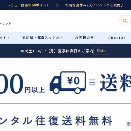
レビュー投稿で50ポイント
◇
お得な夏休み7大イベントのご案内♪
ーゼット
イド
実店舗・
写真スタジオ
お客様
の声
About
Us
·
▾
▾
8/8(土）-8/17（月）夏季休業日のご案内
詳細
Rental
レンタル
カテゴリ詳細
→
サイズで選ぶ
→
性別・サイズで絞り込む
→
レンタルのご案内
04
予約・配送・返却・料金
Sale
販売
レンタルの流れ
05
4ステップで簡単
七五三着物
コスチューム
あんしんパック
06
汚れ・キズ・破損の補償