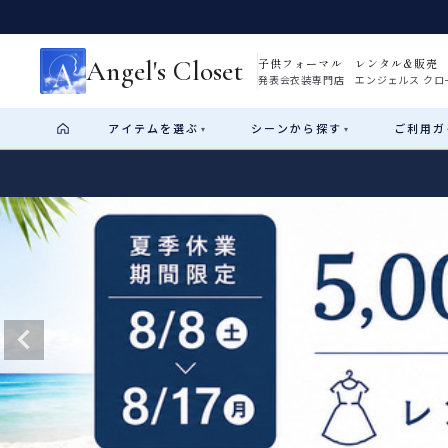
Angel's Closet
子供フォーマル レンタル&販売
発表会衣装専門店 エンジェルス クロ
アイテム
を選ぶ
シーン
から探す
ご利用
ガ
▾
▾
Shop by Category
Shop by Occasion
How It Works
Visit Us
Start
はじめに
ショップガイド（総合案内）
01
レンタル・販売の入口
Rental
レンタル
サイズの選び方
02
測り方と目安
女の子ドレス
男の子スーツ
Angel's Closetについて
03
創業2003年からの想い