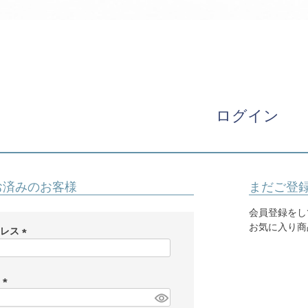
パニエ
アクセサリー
Graduation & Entrance
卒業式・入学式
ル・リングボーイ・ゲスト
きちんと感のあるフォーマル
ログイン
Photography
写真スタジオ APS
Angel's Photo Studio
お済みのお客様
まだご登
七五三・発表会・記念撮影
対応
Web または お電話
予約
会員登録をし
ヘアメイク・着付け
特典
お気に入り商
ドレス
(
スタジオを予約 →
必
須
ド
)
(