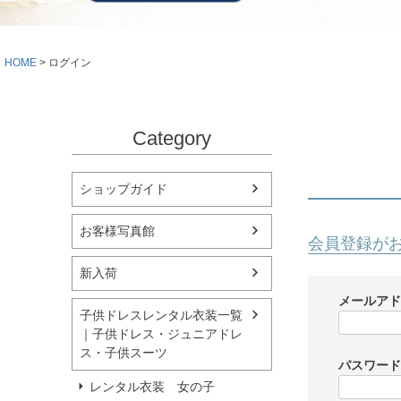
シューズ
小物・アクセ
Season Best
アウター
レディース
HOME
ログイン
Recital & Concours
Wedding
発表会・コンクール
結婚式
舞台で輝くステージ衣装
フラワーガー
Category
Atelier
実店舗 つくば店
ショップガイド
Tsukuba Boutique
お客様写真館
会員登録が
茨城県土浦市大町14-16-1F
〒
新入荷
10:00–18:00（完全予約制）
営業
月曜日
定休
メールア
子供ドレスレンタル衣装一覧
｜子供ドレス・ジュニアドレ
店舗を予約する →
ス・子供スーツ
パスワー
レンタル衣装 女の子