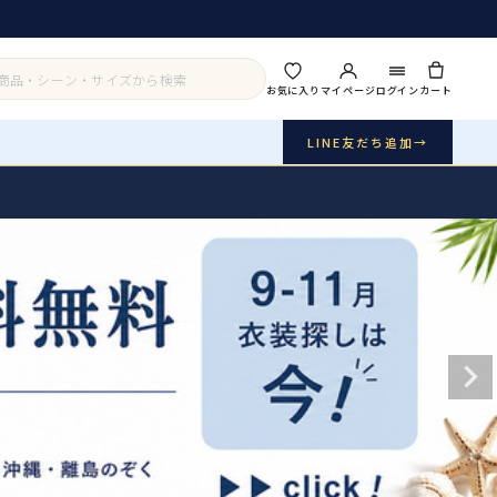
お気に入り
マイページ
ログイン
カート
LINE友だち追加
→
実店舗・写真スタジオ
アイテムから探す
シーンから探す
ご利用ガイド
Buy & Support
ご購入・サポート
販売・共通のご案内
07
品質・返品・お手入れ
送料・お支払い
08
送料・決済方法
アウター
インナー・パニエ
お問い合わせ
09
電話・メール・LINE