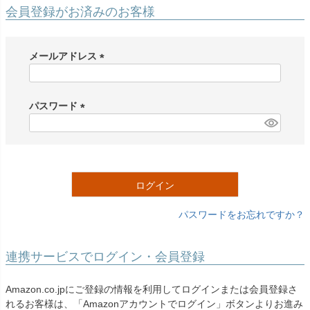
創業2003年からの想い
Season Best
会員登録がお済みのお客様
七五三着物
シューズ
Recital & Concours
Wedding
Rental
レンタル
発表会・コンクール
結婚式
Atelier
メールアドレス
小物・アクセ
パニエ
舞台で輝くステージ衣装
フラワーガール・リングボーイ・ゲ
実店舗 つくば店
スト
レンタルのご案内
(
04
予約・配送・返却・料金
必
Tsukuba Boutique
アウター
レディース
須
パスワード
レンタルの流れ
05
)
(
茨城県土浦市大町14-16-1F
〒
4ステップで簡単
必
10:00–18:00（完全予約制）
営業
Sale
販売
あんしんパック
月曜日
須
06
定休
汚れ・キズ・破損の補償
)
ログイン
店舗を予約する →
コスチューム
アウター
Graduation & Entrance
Shichi-Go-San
Buy & Support
ご購入・サポート
卒業式・入学式
七五三
パスワードをお忘れですか？
きちんと感のあるフォーマル
3歳・5歳・7歳の晴れの日
インナー・パニエ
アクセサリー
販売・共通のご案内
07
品質・返品・お手入れ
連携サービスでログイン・会員登録
ジュエリー
音楽雑貨
送料・お支払い
08
Amazon.co.jpにご登録の情報を利用してログインまたは会員登録さ
送料・決済方法
れるお客様は、「Amazonアカウントでログイン」ボタンよりお進み