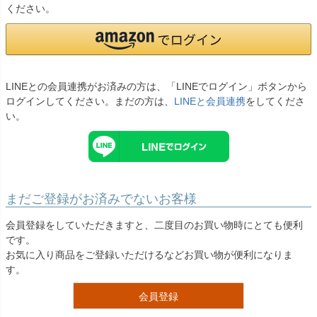
お問い合わせ
ください。
09
電話・メール・LINE
LINEとの会員連携がお済みの方は、「LINEでログイン」ボタンから
ログインしてください。まだの方は、
LINEと会員連携
をしてくださ
Photography
い。
写真スタジオ APS
Angel's Photo Studio
七五三・発表会・記念撮影
対応
Web または お電話
予約
まだご登録がお済みでないお客様
ヘアメイク・着付け
特典
会員登録をしていただきますと、二度目のお買い物時にとても便利
です。
スタジオを予約 →
お気に入り商品をご登録いただけるなどお買い物が便利になりま
す。
会員登録