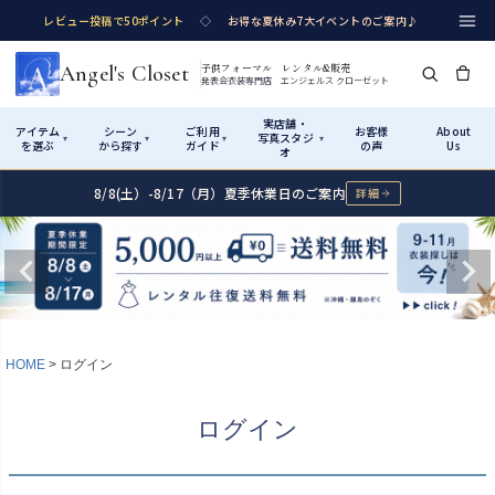
レビュー投稿で50ポイント
◇
お得な夏休み7大イベントのご案内♪
Angel's Closet
子供フォーマル レンタル&販売
発表会衣装専門店 エンジェルス クローゼット
実店舗・
アイテム
シーン
ご利用
お客様
About
写真スタジ
▾
▾
▾
▾
を選ぶ
から探す
ガイド
の声
Us
オ
8/8(土）-8/17（月）夏季休業日のご案内
詳細
Shop by Category
Shop by Occasion
How It Works
Visit Us
実店舗・写真スタジオ
アイテムから探す
シーンから探す
ご利用ガイド
Start
はじめに
カテゴリ詳細
→
サイズで選ぶ
→
性別・サイズで絞り込む
→
ショップガイド（総合案内）
01
HOME
ログイン
レンタル・販売の入口
Rental
レンタル
サイズの選び方
02
ログイン
測り方と目安
女の子ドレス
男の子スーツ
Angel's Closetについて
03