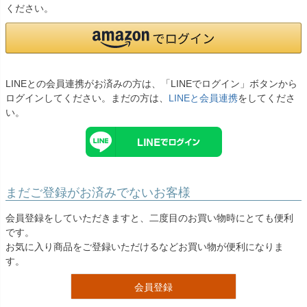
お問い合わせ
ください。
09
電話・メール・LINE
LINEとの会員連携がお済みの方は、「LINEでログイン」ボタンから
ログインしてください。まだの方は、
LINEと会員連携
をしてくださ
Photography
い。
写真スタジオ APS
Angel's Photo Studio
七五三・発表会・記念撮影
対応
Web または お電話
予約
まだご登録がお済みでないお客様
ヘアメイク・着付け
特典
会員登録をしていただきますと、二度目のお買い物時にとても便利
です。
スタジオを予約 →
お気に入り商品をご登録いただけるなどお買い物が便利になりま
す。
会員登録