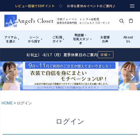
レビュー投稿で50ポイント
◇
お得な夏休みイベントのご案内♪
Angel's Closet
子供フォーマル レンタル&販売
発表会衣装専門店 エンジェルス クローゼット
実店舗・
アイテム
シーン
ご利用
お客様
About
写真スタジ
▾
▾
▾
▾
を選ぶ
から探す
ガイド
の声
Us
オ
8/8(土）-8/17（月）夏季休業日のご案内
詳細
Shop by Category
Shop by Occasion
How It Works
Visit Us
実店舗・写真スタジオ
アイテムから探す
シーンから探す
ご利用ガイド
Start
はじめに
カテゴリ詳細
→
サイズで選ぶ
→
性別・サイズで絞り込む
→
ショップガイド（総合案内）
01
HOME
ログイン
レンタル・販売の入口
Rental
レンタル
サイズの選び方
02
ログイン
測り方と目安
女の子ドレス
男の子スーツ
Angel's Closetについて
03