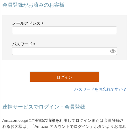
創業2003年からの想い
Season Best
会員登録がお済みのお客様
七五三着物
シューズ
Recital & Concours
Wedding
Rental
レンタル
発表会・コンクール
結婚式
Atelier
メールアドレス
小物・アクセ
パニエ
舞台で輝くステージ衣装
フラワーガール・リングボーイ・ゲ
実店舗 つくば店
スト
レンタルのご案内
(
04
予約・配送・返却・料金
必
Tsukuba Boutique
アウター
レディース
須
パスワード
レンタルの流れ
05
)
(
茨城県土浦市大町14-16-1F
〒
4ステップで簡単
必
10:00–18:00（完全予約制）
営業
Sale
販売
あんしんパック
月曜日
須
06
定休
汚れ・キズ・破損の補償
)
ログイン
店舗を予約する →
コスチューム
アウター
Graduation & Entrance
Shichi-Go-San
Buy & Support
ご購入・サポート
卒業式・入学式
七五三
パスワードをお忘れですか？
きちんと感のあるフォーマル
3歳・5歳・7歳の晴れの日
インナー・パニエ
アクセサリー
販売・共通のご案内
07
品質・返品・お手入れ
連携サービスでログイン・会員登録
ジュエリー
音楽雑貨
送料・お支払い
08
Amazon.co.jpにご登録の情報を利用してログインまたは会員登録さ
送料・決済方法
れるお客様は、「Amazonアカウントでログイン」ボタンよりお進み