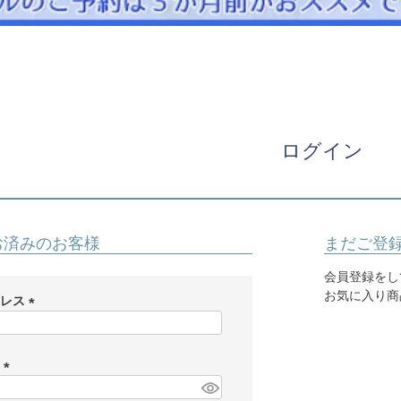
パニエ
アクセサリー
Graduation & Entrance
卒業式・入学式
ル・リングボーイ・ゲスト
きちんと感のあるフォーマル
ログイン
Photography
写真スタジオ APS
Angel's Photo Studio
お済みのお客様
まだご登
七五三・発表会・記念撮影
対応
Web または お電話
予約
会員登録をし
ヘアメイク・着付け
特典
お気に入り商
ドレス
(
スタジオを予約 →
必
須
ド
)
(