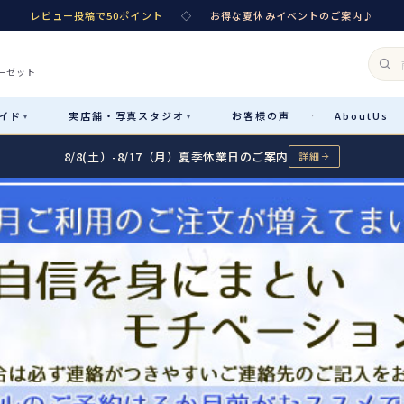
レビュー投稿で50ポイント
◇
お得な夏休みイベントのご案内♪
ーゼット
イド
実店舗・
写真スタジオ
お客様
の声
About
Us
·
▾
▾
8/8(土）-8/17（月）夏季休業日のご案内
詳細
Rental
レンタル
カテゴリ詳細
→
サイズで選ぶ
→
性別・サイズで絞り込む
→
レンタルのご案内
04
予約・配送・返却・料金
Sale
販売
レンタルの流れ
05
4ステップで簡単
七五三着物
コスチューム
あんしんパック
06
汚れ・キズ・破損の補償