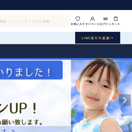
お気に入り
マイページ
ログイン
カート
LINE友だち追加
→
実店舗・写真スタジオ
アイテムから探す
シーンから探す
ご利用ガイド
Buy & Support
ご購入・サポート
販売・共通のご案内
07
品質・返品・お手入れ
送料・お支払い
08
送料・決済方法
アウター
インナー・パニエ
お問い合わせ
09
電話・メール・LINE