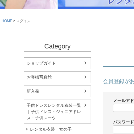
シューズ
小物・アクセ
Season Best
アウター
レディース
HOME
ログイン
Recital & Concours
Wedding
発表会・コンクール
結婚式
舞台で輝くステージ衣装
フラワーガー
Category
Atelier
実店舗 つくば店
ショップガイド
Tsukuba Boutique
お客様写真館
会員登録が
茨城県土浦市大町14-16-1F
〒
新入荷
10:00–18:00（完全予約制）
営業
月曜日
定休
メールア
子供ドレスレンタル衣装一覧
｜子供ドレス・ジュニアドレ
店舗を予約する →
ス・子供スーツ
パスワー
レンタル衣装 女の子