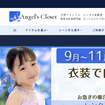
Angel's Closet
子供フォーマル レンタル&販売
発表会衣装専門店 エンジェルス クロ
アイテム
を選ぶ
シーン
から探す
ご利用
ガ
▾
▾
Shop by Category
Shop by Occasion
How It Works
Visit Us
Start
はじめに
ショップガイド（総合案内）
01
レンタル・販売の入口
Rental
レンタル
サイズの選び方
02
測り方と目安
女の子ドレス
男の子スーツ
Angel's Closetについて
03
創業2003年からの想い