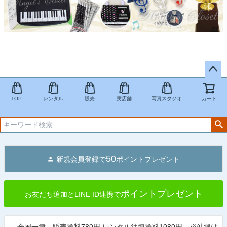
ペー
ジト
TOP
レンタル
販売
実店舗
写真スタジオ
カート
ップ
へ
50
新規会員登録で
ポイントプレゼント
ポイントプレゼント
お友だち追加とLINE ID連携で