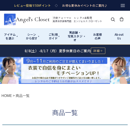
レビュー投稿で50ポイント
◇
お得な夏休みイベントのご案内♪
Angel's Closet
子供フォーマル レンタル&販売
発表会衣装専門店 エンジェルス クローゼット
実店舗・
アイテム
シーン
ご利用
お客様
About
写真スタジ
▾
▾
▾
▾
を選ぶ
から探す
ガイド
の声
Us
オ
8/8(土）-8/17（月）夏季休業日のご案内
詳細
Shop by Category
Shop by Occasion
How It Works
Visit Us
実店舗・写真スタジオ
アイテムから探す
シーンから探す
ご利用ガイド
Start
はじめに
カテゴリ詳細
→
サイズで選ぶ
→
性別・サイズで絞り込む
→
ショップガイド（総合案内）
01
HOME
商品一覧
レンタル・販売の入口
Rental
レンタル
サイズの選び方
02
商品一覧
測り方と目安
女の子ドレス
男の子スーツ
Angel's Closetについて
03