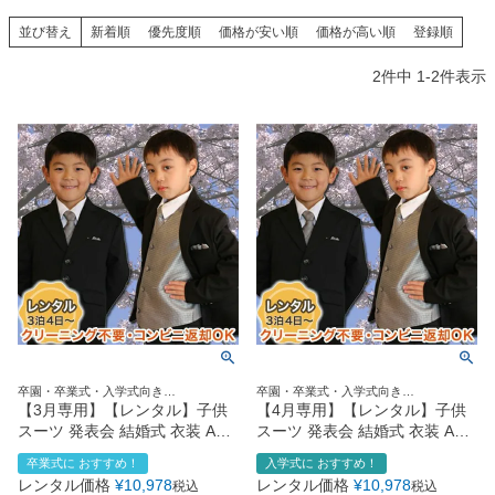
創業2003年からの想い
Season Best
七五三着物
シューズ
並び替え
新着順
優先度順
価格が安い順
価格が高い順
登録順
Recital & Concours
Wedding
Rental
レンタル
発表会・コンクール
結婚式
2
件中
1
-
2
件表示
Atelier
小物・アクセ
パニエ
舞台で輝くステージ衣装
フラワーガール・リングボーイ・ゲ
実店舗 つくば店
スト
レンタルのご案内
04
予約・配送・返却・料金
Tsukuba Boutique
アウター
レディース
レンタルの流れ
05
茨城県土浦市大町14-16-1F
〒
4ステップで簡単
10:00–18:00（完全予約制）
営業
Sale
販売
あんしんパック
月曜日
06
定休
汚れ・キズ・破損の補償
店舗を予約する →
コスチューム
アウター
Graduation & Entrance
Shichi-Go-San
Buy & Support
ご購入・サポート
卒業式・入学式
七五三
きちんと感のあるフォーマル
3歳・5歳・7歳の晴れの日
インナー・パニエ
アクセサリー
販売・共通のご案内
07
卒園・卒業式・入学式向き
卒園・卒業式・入学式向き
品質・返品・お手入れ
110size120size130size150size
110size120size130size150size
【3月専用】【レンタル】子供
【4月専用】【レンタル】子供
スーツ 発表会 結婚式 衣装 AC
スーツ 発表会 結婚式 衣装 AC
ジュエリー
音楽雑貨
送料・お支払い
08
オリジナル子供スーツ
オリジナル子供スーツ
卒業式に おすすめ！
入学式に おすすめ！
送料・決済方法
（AC08）6点セット 110・
（AC08）6点セット 110・
レンタル価格
¥
10,978
レンタル価格
¥
10,978
税込
税込
120・130・150cm
120・130・150cm