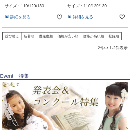
お問い合わせ
09
サイズ：110/120/130
サイズ：110/120/130
電話・メール・LINE
詳細を見る
詳細を見る
並び替え
新着順
優先度順
価格が安い順
価格が高い順
登録順
Photography
2
件中
1
-
2
件表示
写真スタジオ APS
Angel's Photo Studio
七五三・発表会・記念撮影
対応
Event 特集
Web または お電話
予約
ヘアメイク・着付け
特典
スタジオを予約 →