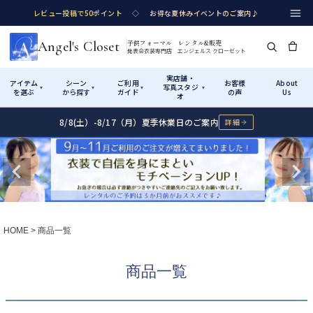
レビュー投稿で50ポイント
◇
お得な夏休みイベントのご案内♪
Angel's Closet
子供フォーマル レンタル&販売
発表会衣装専門店 エンジェルス クローゼット
実店舗・
アイテム
シーン
ご利用
お客様
About
写真スタジ
▾
▾
▾
▾
を選ぶ
から探す
ガイド
の声
Us
オ
8/8(土）-8/17（月）夏季休業日のご案内
詳細
Shop by Category
Shop by Occasion
How It Works
Visit Us
実店舗・写真スタジオ
アイテムから探す
シーンから探す
ご利用ガイド
Start
はじめに
カテゴリ詳細
→
サイズで選ぶ
→
性別・サイズで絞り込む
→
ショップガイド（総合案内）
01
HOME
商品一覧
レンタル・販売の入口
Rental
レンタル
サイズの選び方
02
商品一覧
測り方と目安
女の子ドレス
男の子スーツ
Angel's Closetについて
03