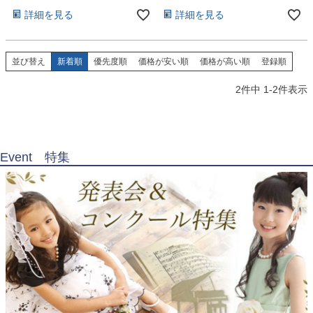
お問い合わせ
09
詳細を見る
詳細を見る
電話・メール・LINE
並び替え
新着順
優先度順
価格が安い順
価格が高い順
登録順
2
件中
1
-
2
件表示
Photography
写真スタジオ APS
Angel's Photo Studio
Event 特集
七五三・発表会・記念撮影
対応
Web または お電話
予約
ヘアメイク・着付け
特典
スタジオを予約 →