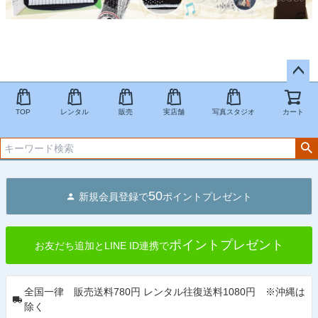
ペー
ジト
TOP
レンタル
販売
実店舗
写真スタジオ
カート
ップ
へ
50
新規会員登録で
ポイントプレゼント
ポイントプレゼント
お友だち追加とLINE ID連携で
全国一律 販売送料780円 レンタル往復送料1080円 ※沖縄は
除く