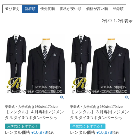
創業2003年からの想い
Season Best
七五三着物
シューズ
並び替え
新着順
優先度順
価格が安い順
価格が高い順
登録順
Recital & Concours
Wedding
Rental
レンタル
発表会・コンクール
結婚式
2
件中
1
-
2
件表示
Atelier
小物・アクセ
パニエ
舞台で輝くステージ衣装
フラワーガール・リングボーイ・ゲ
実店舗 つくば店
スト
レンタルのご案内
04
予約・配送・返却・料金
Tsukuba Boutique
アウター
レディース
レンタルの流れ
05
茨城県土浦市大町14-16-1F
〒
4ステップで簡単
10:00–18:00（完全予約制）
営業
Sale
販売
あんしんパック
月曜日
06
定休
汚れ・キズ・破損の補償
店舗を予約する →
コスチューム
アウター
Graduation & Entrance
Shichi-Go-San
Buy & Support
ご購入・サポート
卒業式・入学式
七五三
きちんと感のあるフォーマル
3歳・5歳・7歳の晴れの日
インナー・パニエ
アクセサリー
販売・共通のご案内
07
卒業式・入学式向き160size170size
卒業式・入学式向き160size170size
品質・返品・お手入れ
【レンタル】４月専用レジメン
【レンタル】３月専用レジメン
タルタイ3つボタンベーシック
タルタイ3つボタンベーシック
ジュエリー
音楽雑貨
送料・お支払い
08
スーツ4点セット(CAT555611)
スーツ4点セット(CAT555611)
入学式に おすすめ！
卒業式に おすすめ！
送料・決済方法
ブラック
ブラック
レンタル価格
¥
10,978
レンタル価格
¥
10,978
税込
税込