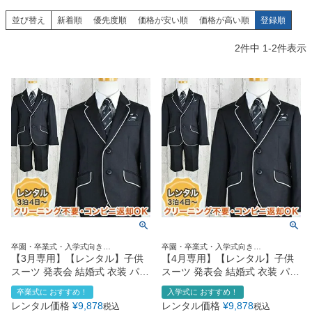
創業2003年からの想い
Season Best
七五三着物
シューズ
並び替え
新着順
優先度順
価格が安い順
価格が高い順
登録順
Recital & Concours
Wedding
Rental
レンタル
発表会・コンクール
結婚式
2
件中
1
-
2
件表示
Atelier
小物・アクセ
パニエ
舞台で輝くステージ衣装
フラワーガール・リングボーイ・ゲ
実店舗 つくば店
スト
レンタルのご案内
04
予約・配送・返却・料金
Tsukuba Boutique
アウター
レディース
レンタルの流れ
05
茨城県土浦市大町14-16-1F
〒
4ステップで簡単
10:00–18:00（完全予約制）
営業
Sale
販売
あんしんパック
月曜日
06
定休
汚れ・キズ・破損の補償
店舗を予約する →
コスチューム
アウター
Graduation & Entrance
Shichi-Go-San
Buy & Support
ご購入・サポート
卒業式・入学式
七五三
きちんと感のあるフォーマル
3歳・5歳・7歳の晴れの日
インナー・パニエ
アクセサリー
販売・共通のご案内
07
卒園・卒業式・入学式向き
卒園・卒業式・入学式向き
品質・返品・お手入れ
110size120size130size
110size120size130size
【3月専用】【レンタル】子供
【4月専用】【レンタル】子供
スーツ 発表会 結婚式 衣装 パイ
スーツ 発表会 結婚式 衣装 パイ
ジュエリー
音楽雑貨
送料・お支払い
08
ピングジャケットスーツセット
ピングジャケットスーツセット
卒業式に おすすめ！
入学式に おすすめ！
送料・決済方法
（CAT875403）【CHOPIN】
（CAT875403）【CHOPIN】
レンタル価格
¥
9,878
レンタル価格
¥
9,878
税込
税込
【入学式 男の子 スーツ おしゃ
【入学式 男の子 スーツ おしゃ