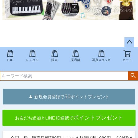
ペー
ジト
TOP
レンタル
販売
実店舗
写真スタジオ
カート
ップ
へ
50
新規会員登録で
ポイントプレゼント
ポイントプレゼント
お友だち追加とLINE ID連携で