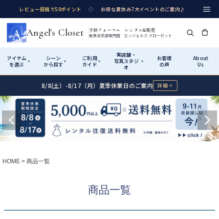
レビュー投稿で50ポイント
◇
お得な夏休み7大イベントのご案内♪
Angel's Closet
子供フォーマル レンタル&販売
発表会衣装専門店 エンジェルス クローゼット
実店舗・
アイテム
シーン
ご利用
お客様
About
写真スタジ
▾
▾
▾
▾
を選ぶ
から探す
ガイド
の声
Us
オ
8/8(土）-8/17（月）夏季休業日のご案内
詳細
Shop by Category
Shop by Occasion
How It Works
Visit Us
実店舗・写真スタジオ
アイテムから探す
シーンから探す
ご利用ガイド
Start
はじめに
カテゴリ詳細
→
サイズで選ぶ
→
性別・サイズで絞り込む
→
ショップガイド（総合案内）
01
HOME
商品一覧
レンタル・販売の入口
Rental
レンタル
サイズの選び方
02
商品一覧
測り方と目安
女の子ドレス
男の子スーツ
Angel's Closetについて
03