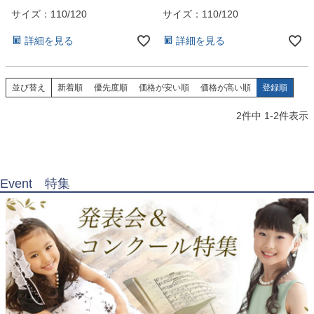
お問い合わせ
09
れ 人気 ブランド おすすめ セッ
れ 人気 ブランド おすすめ セッ
サイズ：110/120
サイズ：110/120
電話・メール・LINE
ト 卒園式 お受験 日本 高品質】
ト 卒園式 お受験 日本 高品質】
黒色 110・120cm
黒色 110・120cm
詳細を見る
詳細を見る
並び替え
新着順
優先度順
価格が安い順
価格が高い順
登録順
Photography
2
件中
1
-
2
件表示
写真スタジオ APS
Angel's Photo Studio
七五三・発表会・記念撮影
対応
Event 特集
Web または お電話
予約
ヘアメイク・着付け
特典
スタジオを予約 →