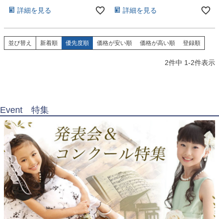
お問い合わせ
09
詳細を見る
詳細を見る
電話・メール・LINE
並び替え
新着順
優先度順
価格が安い順
価格が高い順
登録順
2
件中
1
-
2
件表示
Photography
写真スタジオ APS
Angel's Photo Studio
Event 特集
七五三・発表会・記念撮影
対応
Web または お電話
予約
ヘアメイク・着付け
特典
スタジオを予約 →