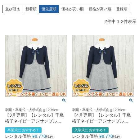
創業2003年からの想い
Season Best
七五三着物
シューズ
並び替え
新着順
優先度順
価格が安い順
価格が高い順
登録順
Recital & Concours
Wedding
Rental
レンタル
発表会・コンクール
結婚式
2
件中
1
-
2
件表示
Atelier
小物・アクセ
パニエ
舞台で輝くステージ衣装
フラワーガール・リングボーイ・ゲ
実店舗 つくば店
スト
レンタルのご案内
04
予約・配送・返却・料金
Tsukuba Boutique
アウター
レディース
レンタルの流れ
05
茨城県土浦市大町14-16-1F
〒
4ステップで簡単
10:00–18:00（完全予約制）
営業
Sale
販売
あんしんパック
月曜日
06
定休
汚れ・キズ・破損の補償
店舗を予約する →
コスチューム
アウター
Graduation & Entrance
Shichi-Go-San
Buy & Support
ご購入・サポート
卒業式・入学式
七五三
きちんと感のあるフォーマル
3歳・5歳・7歳の晴れの日
インナー・パニエ
アクセサリー
販売・共通のご案内
07
卒園・卒業式・入学式向き120size
卒園・卒業式・入学式向き120size
品質・返品・お手入れ
【3月専用】【レンタル】千鳥
【4月専用】【レンタル】千鳥
格子ネイビーアンサンブル
格子ネイビーアンサンブル
ジュエリー
音楽雑貨
送料・お支払い
08
（CAT889310）【CHOPIN】
（CAT889310）【CHOPIN】
卒業式に おすすめ！
入学式に おすすめ！
送料・決済方法
120cm
120cm
レンタル価格
¥
8,778
レンタル価格
¥
8,778
税込
税込