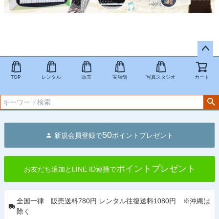
ペー
ジト
TOP
レンタル
販売
実店舗
写真スタジオ
カート
ップ
へ
50
新規会員登録で
ポイントプレゼント
ポイントプレゼント
お友だち追加とLINE ID連携で
全国一律 販売送料780円 レンタル往復送料1080円 ※沖縄は
除く