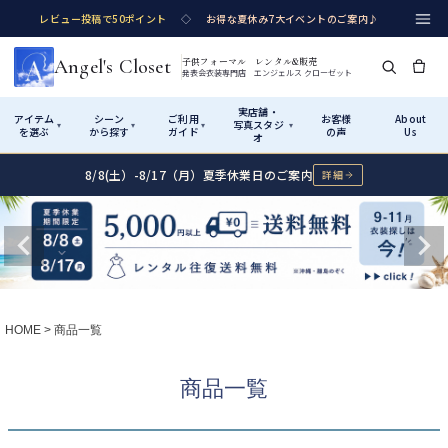
レビュー投稿で50ポイント
◇
お得な夏休み7大イベントのご案内♪
Angel's Closet
子供フォーマル レンタル&販売
発表会衣装専門店 エンジェルス クローゼット
実店舗・
アイテム
シーン
ご利用
お客様
About
写真スタジ
▾
▾
▾
▾
を選ぶ
から探す
ガイド
の声
Us
オ
8/8(土）-8/17（月）夏季休業日のご案内
詳細
Shop by Category
Shop by Occasion
How It Works
Visit Us
実店舗・写真スタジオ
アイテムから探す
シーンから探す
ご利用ガイド
Start
はじめに
カテゴリ詳細
→
サイズで選ぶ
→
性別・サイズで絞り込む
→
ショップガイド（総合案内）
01
HOME
商品一覧
レンタル・販売の入口
Rental
レンタル
サイズの選び方
02
商品一覧
測り方と目安
女の子ドレス
男の子スーツ
Angel's Closetについて
03