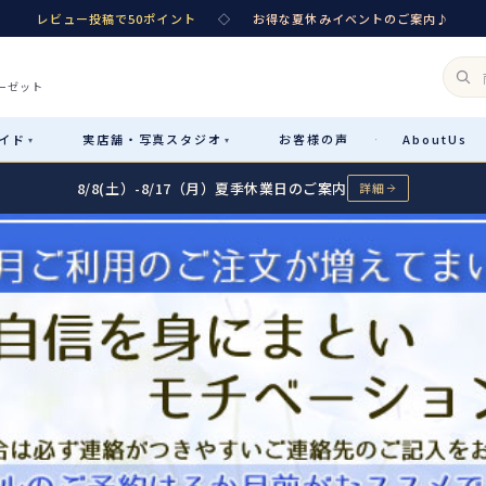
レビュー投稿で50ポイント
◇
お得な夏休みイベントのご案内♪
ーゼット
イド
実店舗・
写真スタジオ
お客様
の声
About
Us
·
▾
▾
8/8(土）-8/17（月）夏季休業日のご案内
詳細
Rental
レンタル
カテゴリ詳細
→
サイズで選ぶ
→
性別・サイズで絞り込む
→
レンタルのご案内
04
予約・配送・返却・料金
Sale
販売
レンタルの流れ
05
4ステップで簡単
七五三着物
コスチューム
あんしんパック
06
汚れ・キズ・破損の補償