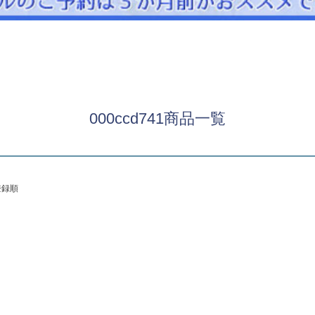
パニエ
アクセサリー
Graduation & Entrance
卒業式・入学式
ル・リングボーイ・ゲスト
きちんと感のあるフォーマル
000ccd741商品一覧
Photography
写真スタジオ APS
Angel's Photo Studio
登録順
七五三・発表会・記念撮影
対応
Web または お電話
予約
ヘアメイク・着付け
特典
スタジオを予約 →