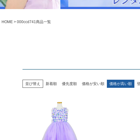
シューズ
小物・アクセ
Season Best
アウター
レディース
HOME
000ccd741商品一覧
Recital & Concours
Wedding
発表会・コンクール
結婚式
舞台で輝くステージ衣装
フラワーガー
Atelier
実店舗 つくば店
Tsukuba Boutique
並び替え
新着順
優先度順
価格が安い順
価格が高い順
茨城県土浦市大町14-16-1F
〒
10:00–18:00（完全予約制）
営業
月曜日
定休
店舗を予約する →