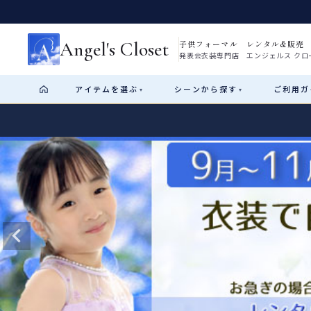
Angel's Closet
子供フォーマル レンタル&販売
発表会衣装専門店 エンジェルス クロ
アイテム
を選ぶ
シーン
から探す
ご利用
ガ
▾
▾
Shop by Category
Shop by Occasion
How It Works
Visit Us
Start
はじめに
ショップガイド（総合案内）
01
レンタル・販売の入口
Rental
レンタル
サイズの選び方
02
測り方と目安
女の子ドレス
男の子スーツ
Angel's Closetについて
03
創業2003年からの想い