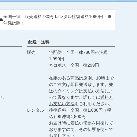
ップ
へ
全国一律 販売送料780円 レンタル往復送料1080円 ※
沖縄は除く
配送・送料
販売
宅配便 全国一律780円※沖縄
1,990円
ネコポス 全国一律299円
在庫のある商品は原則、10時まで
のご注文は即日発送致します。発
送のタイミングは支払い方法によ
い。
って異なります。詳しくは
送料と
お支払い方法
をご利用ください。
レンタル
往復送料 全国一律1,080円（税
込）※沖縄4,800円
お届け時に着払い伝票を同梱して
おりますので、その伝票を使って
お戻し下さい。