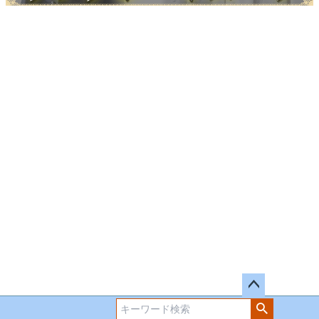
ペー
ジト