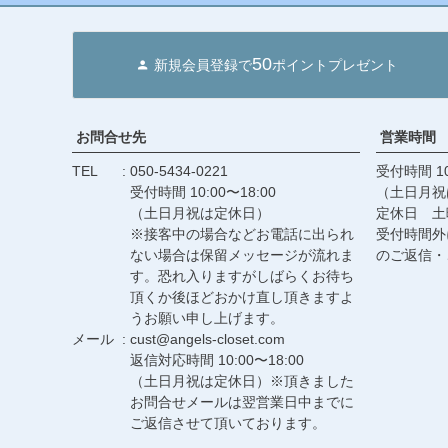
50
新規会員登録で
ポイントプレゼント
お問合せ先
営業時間
TEL
050-5434-0221
受付時間 10
受付時間 10:00〜18:00
（土日月祝
（土日月祝は定休日）
定休日 土
※接客中の場合などお電話に出られ
受付時間外
ない場合は保留メッセージが流れま
のご返信・
す。恐れ入りますがしばらくお待ち
頂くか後ほどおかけ直し頂きますよ
うお願い申し上げます。
メール
cust@angels-closet.com
返信対応時間 10:00〜18:00
（土日月祝は定休日）※頂きました
お問合せメールは翌営業日中までに
ご返信させて頂いております。