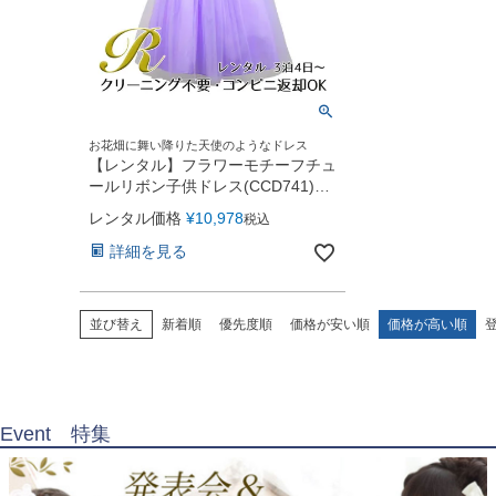
お花畑に舞い降りた天使のようなドレス
【レンタル】フラワーモチーフチュ
ールリボン子供ドレス(CCD741)ラ
イラック
レンタル価格
¥
10,978
税込
詳細を見る
並び替え
新着順
優先度順
価格が安い順
価格が高い順
Event 特集