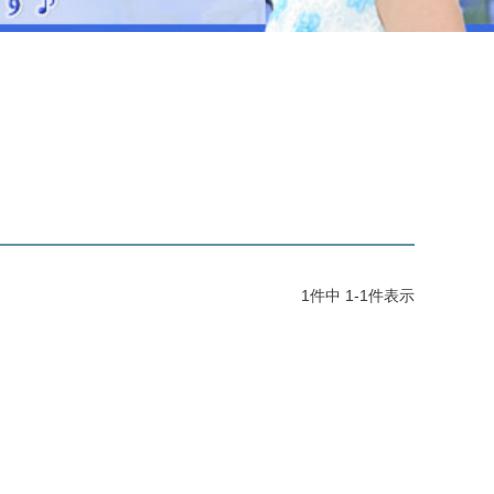
ジュエリー
音楽雑貨
Shichi-Go-San
七五三
3歳・5歳・7歳の晴れの日
1
件中
1
-
1
件表示