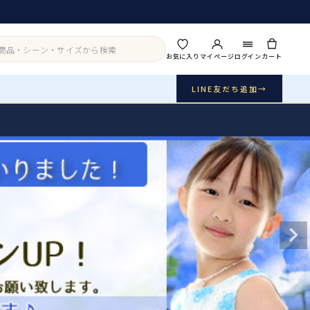
お気に入り
マイページ
ログイン
カート
LINE友だち追加
→
実店舗・写真スタジオ
アイテムから探す
シーンから探す
ご利用ガイド
Buy & Support
ご購入・サポート
販売・共通のご案内
07
品質・返品・お手入れ
送料・お支払い
08
送料・決済方法
アウター
インナー・パニエ
お問い合わせ
09
電話・メール・LINE