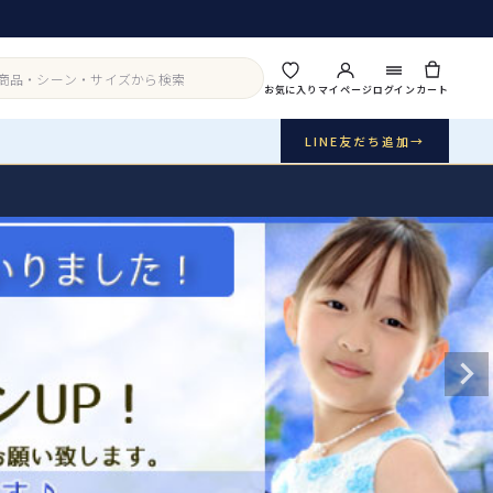
お気に入り
マイページ
ログイン
カート
LINE友だち追加
→
実店舗・写真スタジオ
アイテムから探す
シーンから探す
ご利用ガイド
Buy & Support
ご購入・サポート
販売・共通のご案内
07
品質・返品・お手入れ
送料・お支払い
08
送料・決済方法
アウター
インナー・パニエ
お問い合わせ
09
電話・メール・LINE