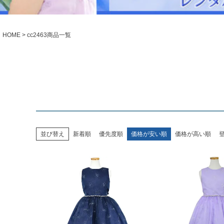
シューズ
小物・アクセ
Season Best
アウター
レディース
HOME
cc2463商品一覧
Recital & Concours
Wedding
発表会・コンクール
結婚式
舞台で輝くステージ衣装
フラワーガー
Atelier
実店舗 つくば店
Tsukuba Boutique
並び替え
新着順
優先度順
価格が安い順
価格が高い順
茨城県土浦市大町14-16-1F
〒
10:00–18:00（完全予約制）
営業
月曜日
定休
店舗を予約する →