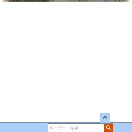
ペー
ジト