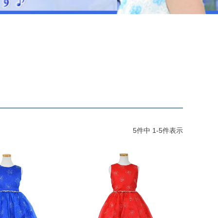
ジュエリー
音楽雑貨
Shichi-Go-San
七五三
3歳・5歳・7歳の晴れの日
5
件中
1
-
5
件表示