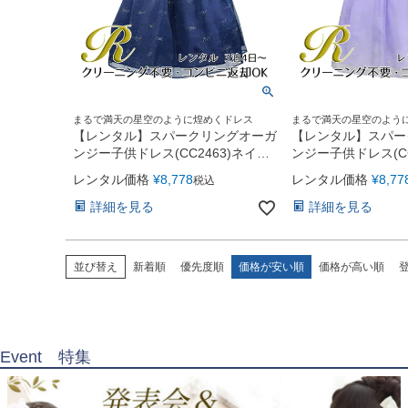
まるで満天の星空のように煌めくドレス
まるで満天の星空のよう
【レンタル】スパークリングオーガ
【レンタル】スパー
ンジー子供ドレス(CC2463)ネイビ
ンジー子供ドレス(CC
ー
ダー
レンタル価格
¥
8,778
レンタル価格
¥
8,77
税込
詳細を見る
詳細を見る
並び替え
新着順
優先度順
価格が安い順
価格が高い順
Event 特集