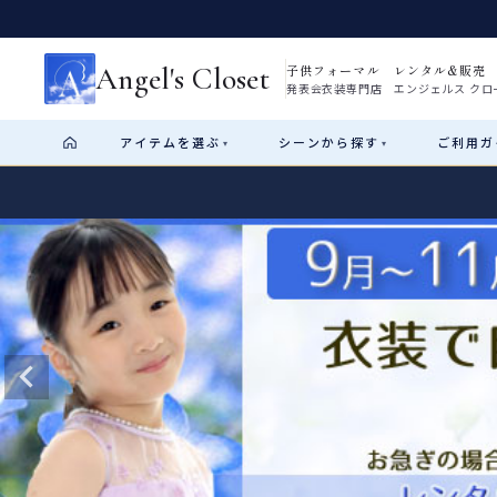
Angel's Closet
子供フォーマル レンタル&販売
発表会衣装専門店 エンジェルス クロ
アイテム
を選ぶ
シーン
から探す
ご利用
ガ
▾
▾
Shop by Category
Shop by Occasion
How It Works
Visit Us
Start
はじめに
ショップガイド（総合案内）
01
レンタル・販売の入口
Rental
レンタル
サイズの選び方
02
測り方と目安
女の子ドレス
男の子スーツ
Angel's Closetについて
03
創業2003年からの想い