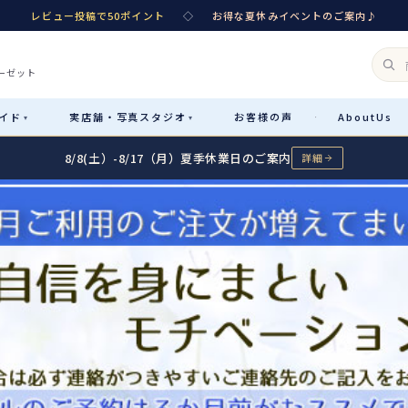
レビュー投稿で50ポイント
◇
お得な夏休みイベントのご案内♪
ーゼット
イド
実店舗・
写真スタジオ
お客様
の声
About
Us
·
▾
▾
8/8(土）-8/17（月）夏季休業日のご案内
詳細
Rental
レンタル
カテゴリ詳細
→
サイズで選ぶ
→
性別・サイズで絞り込む
→
レンタルのご案内
04
予約・配送・返却・料金
Sale
販売
レンタルの流れ
05
4ステップで簡単
七五三着物
コスチューム
あんしんパック
06
汚れ・キズ・破損の補償