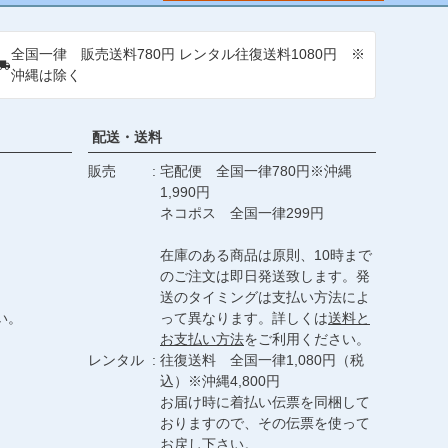
ップ
へ
全国一律 販売送料780円 レンタル往復送料1080円 ※
沖縄は除く
配送・送料
販売
宅配便 全国一律780円※沖縄
1,990円
ネコポス 全国一律299円
在庫のある商品は原則、10時まで
のご注文は即日発送致します。発
送のタイミングは支払い方法によ
い。
って異なります。詳しくは
送料と
お支払い方法
をご利用ください。
レンタル
往復送料 全国一律1,080円（税
込）※沖縄4,800円
お届け時に着払い伝票を同梱して
おりますので、その伝票を使って
お戻し下さい。