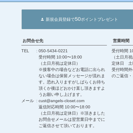
50
新規会員登録で
ポイントプレゼント
お問合せ先
営業時間
TEL
050-5434-0221
受付時間 10
受付時間 10:00〜18:00
（土日月祝
（土日月祝は定休日）
定休日 土
※接客中の場合などお電話に出られ
受付時間外
ない場合は保留メッセージが流れま
のご返信・
す。恐れ入りますがしばらくお待ち
頂くか後ほどおかけ直し頂きますよ
うお願い申し上げます。
メール
cust@angels-closet.com
返信対応時間 10:00〜18:00
（土日月祝は定休日）※頂きました
お問合せメールは翌営業日中までに
ご返信させて頂いております。