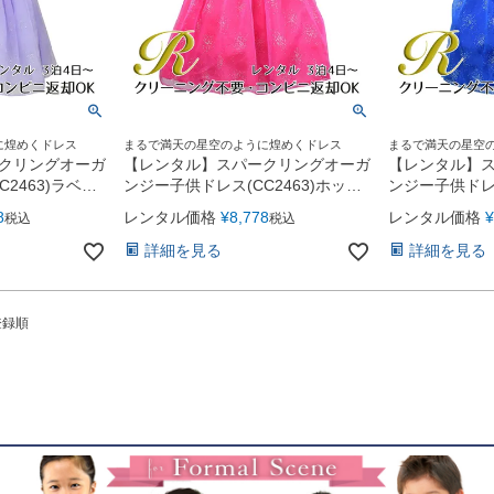
に煌めくドレス
まるで満天の星空のように煌めくドレス
まるで満天の星空
クリングオーガ
【レンタル】スパークリングオーガ
【レンタル】
2463)ラベン
ンジー子供ドレス(CC2463)ホット
ンジー子供ドレス
ピンク
ルブルー
8
レンタル価格
¥
8,778
レンタル価格
¥
税込
税込
詳細を見る
詳細を見る
登録順