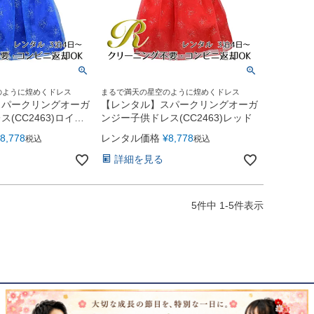
のように煌めくドレス
まるで満天の星空のように煌めくドレス
スパークリングオーガ
【レンタル】スパークリングオーガ
(CC2463)ロイヤ
ンジー子供ドレス(CC2463)レッド
8,778
レンタル価格
¥
8,778
税込
税込
詳細を見る
5
件中
1
-
5
件表示