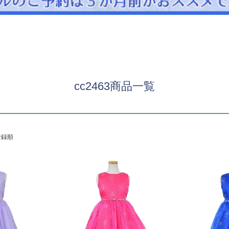
パニエ
アクセサリー
Graduation & Entrance
卒業式・入学式
ル・リングボーイ・ゲスト
きちんと感のあるフォーマル
cc2463商品一覧
Photography
写真スタジオ APS
Angel's Photo Studio
登録順
七五三・発表会・記念撮影
対応
Web または お電話
予約
ヘアメイク・着付け
特典
スタジオを予約 →