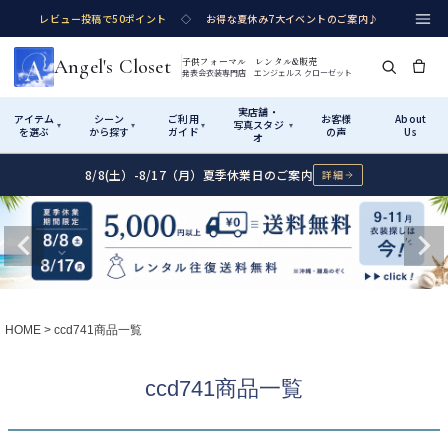
レビュー投稿で50ポイント
◇
お得な夏休み7大イベントのご案内♪
Angel's Closet
子供フォーマル レンタル&販売
発表会衣装専門店 エンジェルス クローゼット
実店舗・
アイテム
シーン
ご利用
お客様
About
写真スタジ
▾
▾
▾
▾
を選ぶ
から探す
ガイド
の声
Us
オ
8/8(土）-8/17（月）夏季休業日のご案内
詳細
Shop by Category
Shop by Occasion
How It Works
Visit Us
実店舗・写真スタジオ
アイテムから探す
シーンから探す
ご利用ガイド
Start
はじめに
カテゴリ詳細
→
サイズで選ぶ
→
性別・サイズで絞り込む
→
ショップガイド（総合案内）
01
HOME
ccd741商品一覧
レンタル・販売の入口
Rental
レンタル
サイズの選び方
02
ccd741商品一覧
測り方と目安
女の子ドレス
男の子スーツ
Angel's Closetについて
03