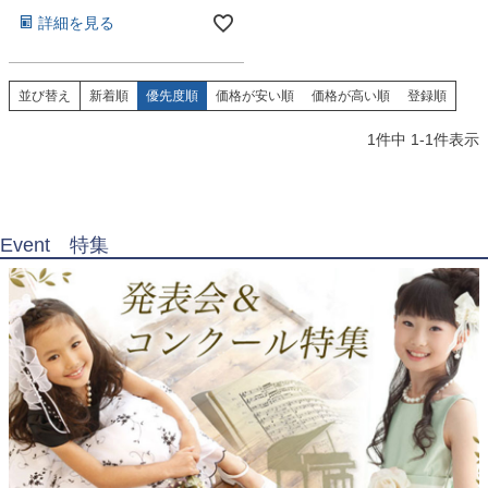
お問い合わせ
09
詳細を見る
電話・メール・LINE
並び替え
新着順
優先度順
価格が安い順
価格が高い順
登録順
1
件中
1
-
1
件表示
Photography
写真スタジオ APS
Angel's Photo Studio
Event 特集
七五三・発表会・記念撮影
対応
Web または お電話
予約
ヘアメイク・着付け
特典
スタジオを予約 →