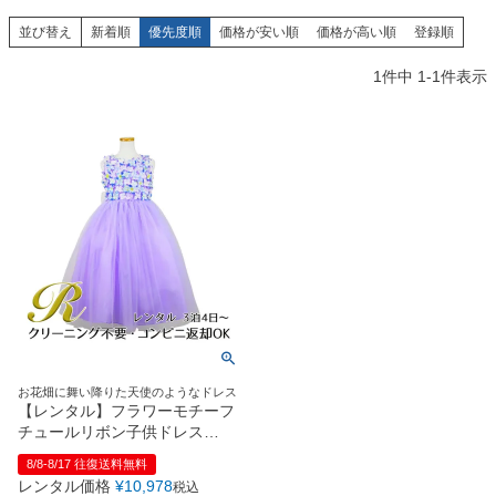
創業2003年からの想い
Season Best
七五三着物
シューズ
並び替え
新着順
優先度順
価格が安い順
価格が高い順
登録順
Recital & Concours
Wedding
Rental
レンタル
発表会・コンクール
結婚式
1
件中
1
-
1
件表示
Atelier
小物・アクセ
パニエ
舞台で輝くステージ衣装
フラワーガール・リングボーイ・ゲ
実店舗 つくば店
スト
レンタルのご案内
04
予約・配送・返却・料金
Tsukuba Boutique
アウター
レディース
レンタルの流れ
05
茨城県土浦市大町14-16-1F
〒
4ステップで簡単
10:00–18:00（完全予約制）
営業
Sale
販売
あんしんパック
月曜日
06
定休
汚れ・キズ・破損の補償
店舗を予約する →
コスチューム
アウター
Graduation & Entrance
Shichi-Go-San
Buy & Support
ご購入・サポート
卒業式・入学式
七五三
きちんと感のあるフォーマル
3歳・5歳・7歳の晴れの日
インナー・パニエ
アクセサリー
販売・共通のご案内
07
お花畑に舞い降りた天使のようなドレス
品質・返品・お手入れ
【レンタル】フラワーモチーフ
チュールリボン子供ドレス
ジュエリー
音楽雑貨
送料・お支払い
08
(CCD741)ライラック
8/8-8/17 往復送料無料
送料・決済方法
レンタル価格
¥
10,978
税込