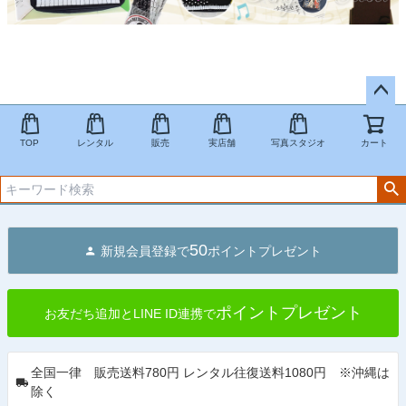
ペー
ジト
TOP
レンタル
販売
実店舗
写真スタジオ
カート
ップ
へ
50
新規会員登録で
ポイントプレゼント
ポイントプレゼント
お友だち追加とLINE ID連携で
全国一律 販売送料780円 レンタル往復送料1080円 ※沖縄は
除く