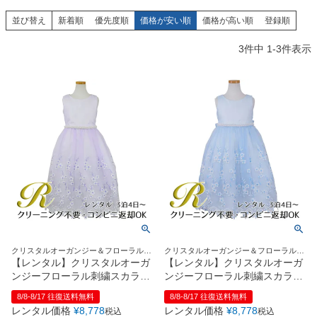
創業2003年からの想い
Season Best
七五三着物
シューズ
並び替え
新着順
優先度順
価格が安い順
価格が高い順
登録順
Recital & Concours
Wedding
Rental
レンタル
発表会・コンクール
結婚式
3
件中
1
-
3
件表示
Atelier
小物・アクセ
パニエ
舞台で輝くステージ衣装
フラワーガール・リングボーイ・ゲ
実店舗 つくば店
スト
レンタルのご案内
04
予約・配送・返却・料金
Tsukuba Boutique
アウター
レディース
レンタルの流れ
05
茨城県土浦市大町14-16-1F
〒
4ステップで簡単
10:00–18:00（完全予約制）
営業
Sale
販売
あんしんパック
月曜日
06
定休
汚れ・キズ・破損の補償
店舗を予約する →
コスチューム
アウター
Graduation & Entrance
Shichi-Go-San
Buy & Support
ご購入・サポート
卒業式・入学式
七五三
きちんと感のあるフォーマル
3歳・5歳・7歳の晴れの日
インナー・パニエ
アクセサリー
販売・共通のご案内
07
クリスタルオーガンジー＆フローラルス
クリスタルオーガンジー＆フローラルス
品質・返品・お手入れ
カラップが素敵♪
カラップが素敵♪
【レンタル】クリスタルオーガ
【レンタル】クリスタルオーガ
ンジーフローラル刺繍スカラッ
ンジーフローラル刺繍スカラッ
ジュエリー
音楽雑貨
送料・お支払い
08
プ子供ドレス(KD364)ライラッ
プ子供ドレス(KD364)ブルー
8/8-8/17 往復送料無料
8/8-8/17 往復送料無料
送料・決済方法
ク
レンタル価格
¥
8,778
レンタル価格
¥
8,778
税込
税込