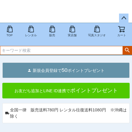
ペー
ジト
TOP
レンタル
販売
実店舗
写真スタジオ
カート
ップ
へ
50
新規会員登録で
ポイントプレゼント
ポイントプレゼント
お友だち追加とLINE ID連携で
全国一律 販売送料780円 レンタル往復送料1080円 ※沖縄は
除く