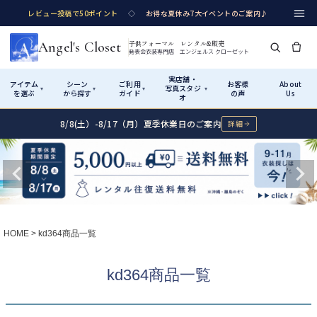
レビュー投稿で50ポイント
◇
お得な夏休み7大イベントのご案内♪
Angel's Closet
子供フォーマル レンタル&販売
発表会衣装専門店 エンジェルス クローゼット
実店舗・
アイテム
シーン
ご利用
お客様
About
写真スタジ
▾
▾
▾
▾
を選ぶ
から探す
ガイド
の声
Us
オ
8/8(土）-8/17（月）夏季休業日のご案内
詳細
Shop by Category
Shop by Occasion
How It Works
Visit Us
実店舗・写真スタジオ
アイテムから探す
シーンから探す
ご利用ガイド
Start
はじめに
カテゴリ詳細
→
サイズで選ぶ
→
性別・サイズで絞り込む
→
ショップガイド（総合案内）
01
HOME
kd364商品一覧
レンタル・販売の入口
Rental
レンタル
サイズの選び方
02
kd364商品一覧
測り方と目安
女の子ドレス
男の子スーツ
Angel's Closetについて
03