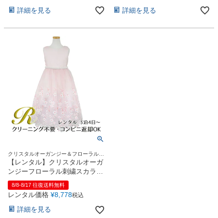
お問い合わせ
09
詳細を見る
詳細を見る
電話・メール・LINE
Photography
写真スタジオ APS
Angel's Photo Studio
七五三・発表会・記念撮影
対応
Web または お電話
予約
ヘアメイク・着付け
特典
クリスタルオーガンジー＆フローラルス
カラップが素敵♪
【レンタル】クリスタルオーガ
スタジオを予約 →
ンジーフローラル刺繍スカラッ
プ子供ドレス(KD364)ローズ
8/8-8/17 往復送料無料
レンタル価格
¥
8,778
税込
詳細を見る