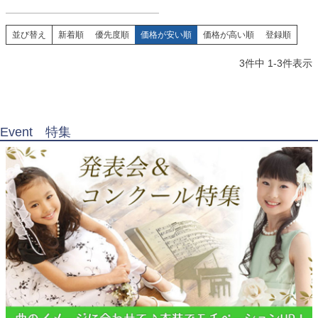
並び替え
新着順
優先度順
価格が安い順
価格が高い順
登録順
3
件中
1
-
3
件表示
Event 特集