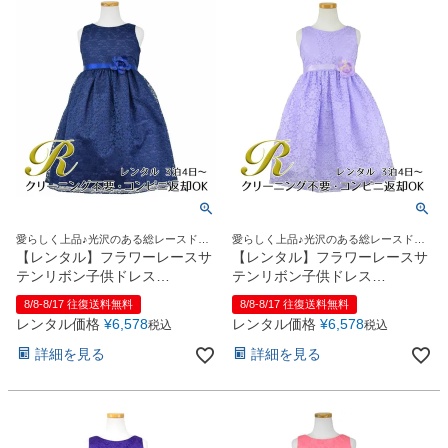
愛らしく上品♪光沢のある総レースドレ
愛らしく上品♪光沢のある総レースドレ
ス
ス
【レンタル】フラワーレースサ
【レンタル】フラワーレースサ
テンリボン子供ドレス
テンリボン子供ドレス
(CCD749)ネイビー
(CCD749)ライラック
8/8-8/17 往復送料無料
8/8-8/17 往復送料無料
レンタル価格
¥
6,578
レンタル価格
¥
6,578
税込
税込
詳細を見る
詳細を見る