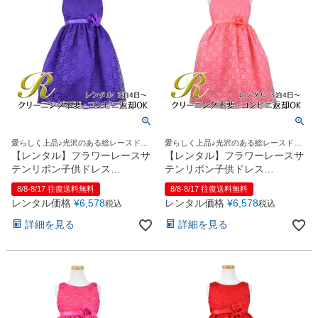
愛らしく上品♪光沢のある総レースドレ
愛らしく上品♪光沢のある総レースドレ
ス
ス
【レンタル】フラワーレースサ
【レンタル】フラワーレースサ
テンリボン子供ドレス
テンリボン子供ドレス
(CCD749)パープル
(CCD749)コーラル
8/8-8/17 往復送料無料
8/8-8/17 往復送料無料
レンタル価格
¥
6,578
レンタル価格
¥
6,578
税込
税込
詳細を見る
詳細を見る