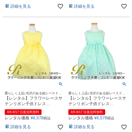
お問い合わせ
09
詳細を見る
詳細を見る
電話・メール・LINE
Photography
写真スタジオ APS
Angel's Photo Studio
七五三・発表会・記念撮影
対応
Web または お電話
予約
ヘアメイク・着付け
特典
愛らしく上品♪光沢のある総レースドレ
愛らしく上品♪光沢のある総レースドレ
ス
ス
【レンタル】フラワーレースサ
【レンタル】フラワーレースサ
スタジオを予約 →
テンリボン子供ドレス
テンリボン子供ドレス
(CCD749)イエロー
(CCD749)ミント
8/8-8/17 往復送料無料
8/8-8/17 往復送料無料
レンタル価格
¥
6,578
レンタル価格
¥
6,578
税込
税込
詳細を見る
詳細を見る