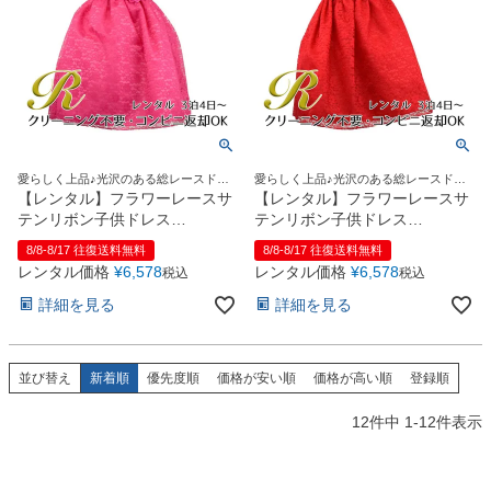
愛らしく上品♪光沢のある総レースドレ
愛らしく上品♪光沢のある総レースドレ
ス
ス
【レンタル】フラワーレースサ
【レンタル】フラワーレースサ
テンリボン子供ドレス
テンリボン子供ドレス
(CCD749)フクシア
(CCD749)レッド
8/8-8/17 往復送料無料
8/8-8/17 往復送料無料
レンタル価格
¥
6,578
レンタル価格
¥
6,578
税込
税込
詳細を見る
詳細を見る
並び替え
新着順
優先度順
価格が安い順
価格が高い順
登録順
12
件中
1
-
12
件表示