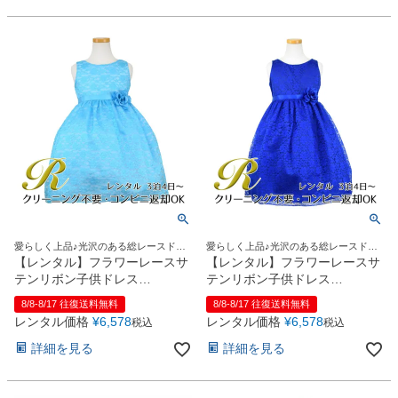
愛らしく上品♪光沢のある総レースドレ
愛らしく上品♪光沢のある総レースドレ
ス
ス
【レンタル】フラワーレースサ
【レンタル】フラワーレースサ
テンリボン子供ドレス
テンリボン子供ドレス
(CCD749)ターコイズ
(CCD749)ロイヤルブルー
8/8-8/17 往復送料無料
8/8-8/17 往復送料無料
レンタル価格
¥
6,578
レンタル価格
¥
6,578
税込
税込
詳細を見る
詳細を見る