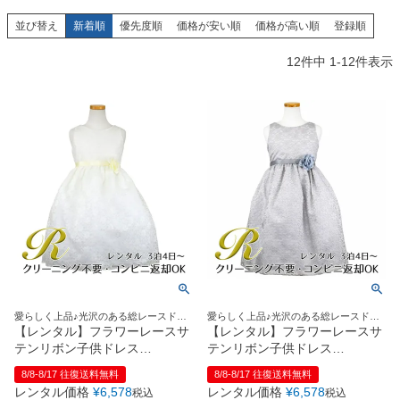
創業2003年からの想い
Season Best
七五三着物
シューズ
並び替え
新着順
優先度順
価格が安い順
価格が高い順
登録順
Recital & Concours
Wedding
Rental
レンタル
発表会・コンクール
結婚式
12
件中
1
-
12
件表示
Atelier
小物・アクセ
パニエ
舞台で輝くステージ衣装
フラワーガール・リングボーイ・ゲ
実店舗 つくば店
スト
レンタルのご案内
04
予約・配送・返却・料金
Tsukuba Boutique
アウター
レディース
レンタルの流れ
05
茨城県土浦市大町14-16-1F
〒
4ステップで簡単
10:00–18:00（完全予約制）
営業
Sale
販売
あんしんパック
月曜日
06
定休
汚れ・キズ・破損の補償
店舗を予約する →
コスチューム
アウター
Graduation & Entrance
Shichi-Go-San
Buy & Support
ご購入・サポート
卒業式・入学式
七五三
きちんと感のあるフォーマル
3歳・5歳・7歳の晴れの日
インナー・パニエ
アクセサリー
販売・共通のご案内
07
愛らしく上品♪光沢のある総レースドレ
愛らしく上品♪光沢のある総レースドレ
品質・返品・お手入れ
ス
ス
【レンタル】フラワーレースサ
【レンタル】フラワーレースサ
テンリボン子供ドレス
テンリボン子供ドレス
ジュエリー
音楽雑貨
送料・お支払い
08
(CCD749)アイボリー
(CCD749)シルバー
8/8-8/17 往復送料無料
8/8-8/17 往復送料無料
送料・決済方法
レンタル価格
¥
6,578
レンタル価格
¥
6,578
税込
税込