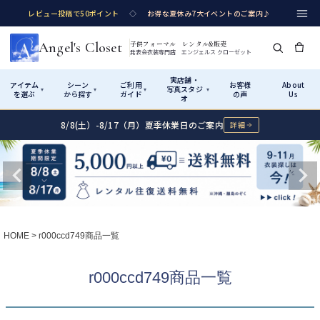
レビュー投稿で50ポイント
◇
お得な夏休み7大イベントのご案内♪
Angel's Closet
子供フォーマル レンタル&販売
発表会衣装専門店 エンジェルス クローゼット
実店舗・
アイテム
シーン
ご利用
お客様
About
写真スタジ
▾
▾
▾
▾
を選ぶ
から探す
ガイド
の声
Us
オ
8/8(土）-8/17（月）夏季休業日のご案内
詳細
Shop by Category
Shop by Occasion
How It Works
Visit Us
実店舗・写真スタジオ
アイテムから探す
シーンから探す
ご利用ガイド
Start
はじめに
カテゴリ詳細
→
サイズで選ぶ
→
性別・サイズで絞り込む
→
ショップガイド（総合案内）
01
HOME
r000ccd749商品一覧
レンタル・販売の入口
Rental
レンタル
サイズの選び方
02
r000ccd749商品一覧
測り方と目安
女の子ドレス
男の子スーツ
Angel's Closetについて
03