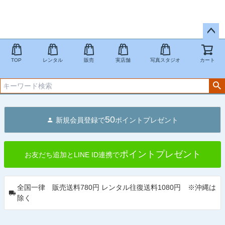
ペー
ジト
TOP
レンタル
販売
実店舗
写真スタジオ
カート
ップ
へ
50
新規会員登録で
ポイントプレゼント
ポイントプレゼント
お友だち追加とLINE ID連携で
全国一律 販売送料780円 レンタル往復送料1080円 ※沖縄は
除く