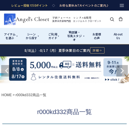
レビュー投稿で50ポイント
◇
お得な夏休み7大イベントのご案内♪
Angel's Closet
子供フォーマル レンタル&販売
発表会衣装専門店 エンジェルス クローゼット
実店舗・
アイテム
シーン
ご利用
お客様
About
写真スタジ
▾
▾
▾
▾
を選ぶ
から探す
ガイド
の声
Us
オ
8/8(土）-8/17（月）夏季休業日のご案内
詳細
Shop by Category
Shop by Occasion
How It Works
Visit Us
実店舗・写真スタジオ
アイテムから探す
シーンから探す
ご利用ガイド
Start
はじめに
カテゴリ詳細
→
サイズで選ぶ
→
性別・サイズで絞り込む
→
ショップガイド（総合案内）
01
HOME
r000kd332商品一覧
レンタル・販売の入口
Rental
レンタル
サイズの選び方
02
r000kd332商品一覧
測り方と目安
女の子ドレス
男の子スーツ
Angel's Closetについて
03