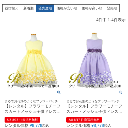
創業2003年からの想い
Season Best
七五三着物
シューズ
並び替え
新着順
優先度順
価格が安い順
価格が高い順
登録順
Recital & Concours
Wedding
Rental
レンタル
発表会・コンクール
結婚式
4
件中
1
-
4
件表示
Atelier
小物・アクセ
パニエ
舞台で輝くステージ衣装
フラワーガール・リングボーイ・ゲ
実店舗 つくば店
スト
レンタルのご案内
04
予約・配送・返却・料金
Tsukuba Boutique
アウター
レディース
レンタルの流れ
05
茨城県土浦市大町14-16-1F
〒
4ステップで簡単
10:00–18:00（完全予約制）
営業
Sale
販売
あんしんパック
月曜日
06
定休
汚れ・キズ・破損の補償
店舗を予約する →
コスチューム
アウター
Graduation & Entrance
Shichi-Go-San
Buy & Support
ご購入・サポート
卒業式・入学式
七五三
きちんと感のあるフォーマル
3歳・5歳・7歳の晴れの日
インナー・パニエ
アクセサリー
販売・共通のご案内
07
まるでお花畑のようなフラワーパッチド
まるでお花畑のようなフラワーパッチド
品質・返品・お手入れ
レス
レス
【レンタル】フラワーモチーフ
【レンタル】フラワーモチーフ
スカートメッシュ子供ドレス
スカートメッシュ子供ドレス
ジュエリー
音楽雑貨
送料・お支払い
08
(KD332)イエロー
(KD332)ライラック
8/8-8/17 往復送料無料
8/8-8/17 往復送料無料
送料・決済方法
レンタル価格
¥
8,778
レンタル価格
¥
8,778
税込
税込