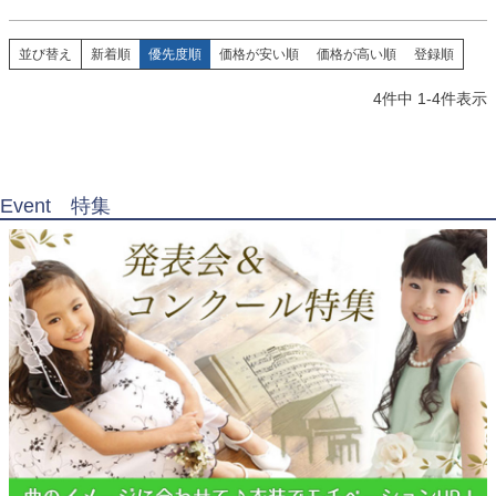
並び替え
新着順
優先度順
価格が安い順
価格が高い順
登録順
4
件中
1
-
4
件表示
Event 特集