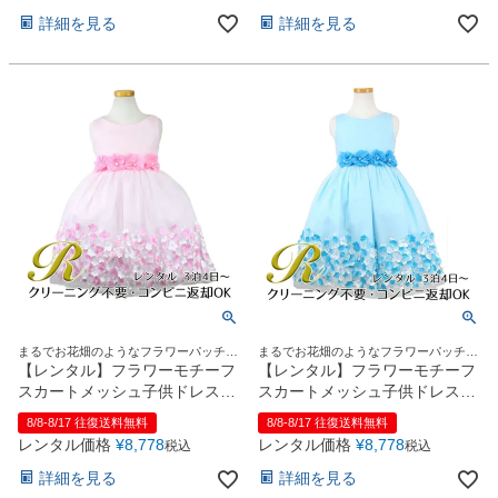
お問い合わせ
09
詳細を見る
詳細を見る
電話・メール・LINE
Photography
写真スタジオ APS
Angel's Photo Studio
七五三・発表会・記念撮影
対応
Web または お電話
予約
ヘアメイク・着付け
特典
まるでお花畑のようなフラワーパッチド
まるでお花畑のようなフラワーパッチド
レス
レス
【レンタル】フラワーモチーフ
【レンタル】フラワーモチーフ
スタジオを予約 →
スカートメッシュ子供ドレス
スカートメッシュ子供ドレス
(KD332)ピンク
(KD332)アクア
8/8-8/17 往復送料無料
8/8-8/17 往復送料無料
レンタル価格
¥
8,778
レンタル価格
¥
8,778
税込
税込
詳細を見る
詳細を見る