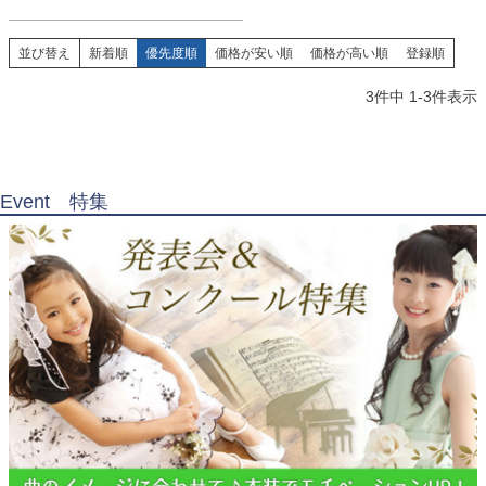
並び替え
新着順
優先度順
価格が安い順
価格が高い順
登録順
3
件中
1
-
3
件表示
Event 特集