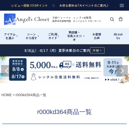
レビュー投稿で50ポイント
◇
お得な夏休み7大イベントのご案内♪
Angel's Closet
子供フォーマル レンタル&販売
発表会衣装専門店 エンジェルス クローゼット
実店舗・
アイテム
シーン
ご利用
お客様
About
写真スタジ
▾
▾
▾
▾
を選ぶ
から探す
ガイド
の声
Us
オ
8/8(土）-8/17（月）夏季休業日のご案内
詳細
Shop by Category
Shop by Occasion
How It Works
Visit Us
実店舗・写真スタジオ
アイテムから探す
シーンから探す
ご利用ガイド
Start
はじめに
カテゴリ詳細
→
サイズで選ぶ
→
性別・サイズで絞り込む
→
ショップガイド（総合案内）
01
HOME
r000kd364商品一覧
レンタル・販売の入口
Rental
レンタル
サイズの選び方
02
r000kd364商品一覧
測り方と目安
女の子ドレス
男の子スーツ
Angel's Closetについて
03