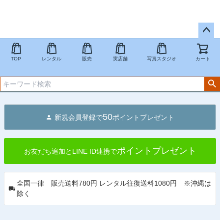
ペー
ジト
TOP
レンタル
販売
実店舗
写真スタジオ
カート
ップ
へ
50
新規会員登録で
ポイントプレゼント
ポイントプレゼント
お友だち追加とLINE ID連携で
全国一律 販売送料780円 レンタル往復送料1080円 ※沖縄は
除く