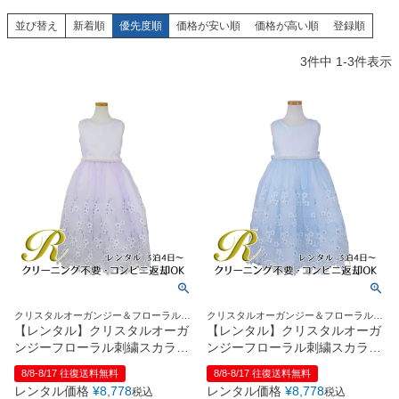
創業2003年からの想い
Season Best
七五三着物
シューズ
並び替え
新着順
優先度順
価格が安い順
価格が高い順
登録順
Recital & Concours
Wedding
Rental
レンタル
発表会・コンクール
結婚式
3
件中
1
-
3
件表示
Atelier
小物・アクセ
パニエ
舞台で輝くステージ衣装
フラワーガール・リングボーイ・ゲ
実店舗 つくば店
スト
レンタルのご案内
04
予約・配送・返却・料金
Tsukuba Boutique
アウター
レディース
レンタルの流れ
05
茨城県土浦市大町14-16-1F
〒
4ステップで簡単
10:00–18:00（完全予約制）
営業
Sale
販売
あんしんパック
月曜日
06
定休
汚れ・キズ・破損の補償
店舗を予約する →
コスチューム
アウター
Graduation & Entrance
Shichi-Go-San
Buy & Support
ご購入・サポート
卒業式・入学式
七五三
きちんと感のあるフォーマル
3歳・5歳・7歳の晴れの日
インナー・パニエ
アクセサリー
販売・共通のご案内
07
クリスタルオーガンジー＆フローラルス
クリスタルオーガンジー＆フローラルス
品質・返品・お手入れ
カラップが素敵♪
カラップが素敵♪
【レンタル】クリスタルオーガ
【レンタル】クリスタルオーガ
ンジーフローラル刺繍スカラッ
ンジーフローラル刺繍スカラッ
ジュエリー
音楽雑貨
送料・お支払い
08
プ子供ドレス(KD364)ライラッ
プ子供ドレス(KD364)ブルー
8/8-8/17 往復送料無料
8/8-8/17 往復送料無料
送料・決済方法
ク
レンタル価格
¥
8,778
レンタル価格
¥
8,778
税込
税込