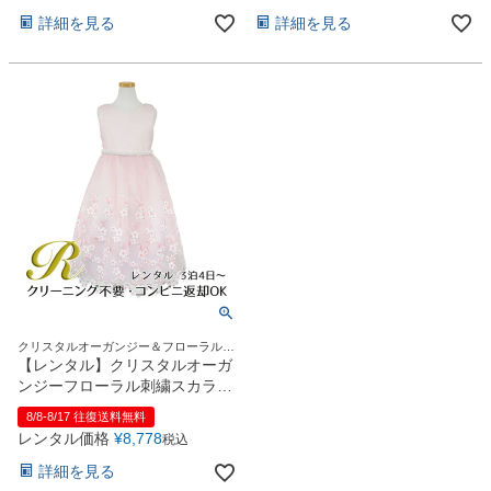
お問い合わせ
09
詳細を見る
詳細を見る
電話・メール・LINE
Photography
写真スタジオ APS
Angel's Photo Studio
七五三・発表会・記念撮影
対応
Web または お電話
予約
ヘアメイク・着付け
特典
クリスタルオーガンジー＆フローラルス
カラップが素敵♪
【レンタル】クリスタルオーガ
スタジオを予約 →
ンジーフローラル刺繍スカラッ
プ子供ドレス(KD364)ローズ
8/8-8/17 往復送料無料
レンタル価格
¥
8,778
税込
詳細を見る