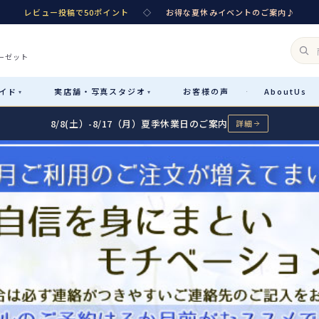
レビュー投稿で50ポイント
◇
お得な夏休みイベントのご案内♪
ーゼット
イド
実店舗・
写真スタジオ
お客様
の声
About
Us
·
▾
▾
8/8(土）-8/17（月）夏季休業日のご案内
詳細
Rental
レンタル
カテゴリ詳細
→
サイズで選ぶ
→
性別・サイズで絞り込む
→
レンタルのご案内
04
予約・配送・返却・料金
Sale
販売
レンタルの流れ
05
4ステップで簡単
七五三着物
コスチューム
あんしんパック
06
汚れ・キズ・破損の補償