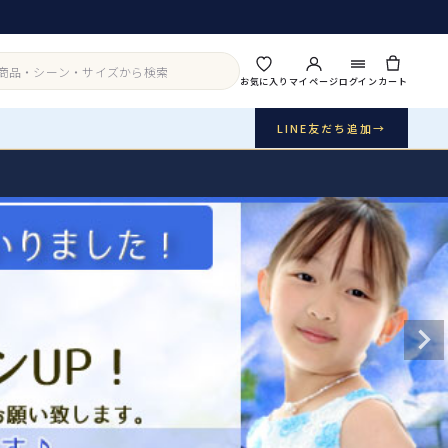
お気に入り
マイページ
ログイン
カート
LINE友だち追加
→
実店舗・写真スタジオ
アイテムから探す
シーンから探す
ご利用ガイド
Buy & Support
ご購入・サポート
販売・共通のご案内
07
品質・返品・お手入れ
送料・お支払い
08
送料・決済方法
アウター
インナー・パニエ
お問い合わせ
09
電話・メール・LINE