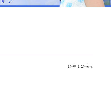
ジュエリー
音楽雑貨
Shichi-Go-San
七五三
3歳・5歳・7歳の晴れの日
1
件中
1
-
1
件表示