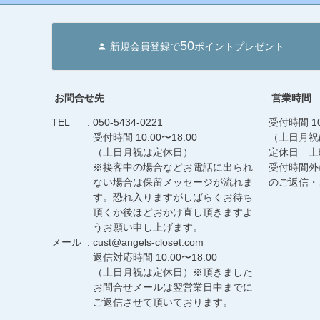
50
新規会員登録で
ポイントプレゼント
お問合せ先
営業時間
TEL
050-5434-0221
受付時間 10
受付時間 10:00〜18:00
（土日月祝
（土日月祝は定休日）
定休日 土
※接客中の場合などお電話に出られ
受付時間外
ない場合は保留メッセージが流れま
のご返信・
す。恐れ入りますがしばらくお待ち
頂くか後ほどおかけ直し頂きますよ
うお願い申し上げます。
メール
cust@angels-closet.com
返信対応時間 10:00〜18:00
（土日月祝は定休日）※頂きました
お問合せメールは翌営業日中までに
ご返信させて頂いております。