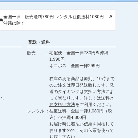
ップ
へ
全国一律 販売送料780円 レンタル往復送料1080円 ※
沖縄は除く
配送・送料
販売
宅配便 全国一律780円※沖縄
1,990円
ネコポス 全国一律299円
在庫のある商品は原則、10時まで
のご注文は即日発送致します。発
送のタイミングは支払い方法によ
い。
って異なります。詳しくは
送料と
お支払い方法
をご利用ください。
レンタル
往復送料 全国一律1,080円（税
込）※沖縄4,800円
お届け時に着払い伝票を同梱して
おりますので、その伝票を使って
お戻し下さい。