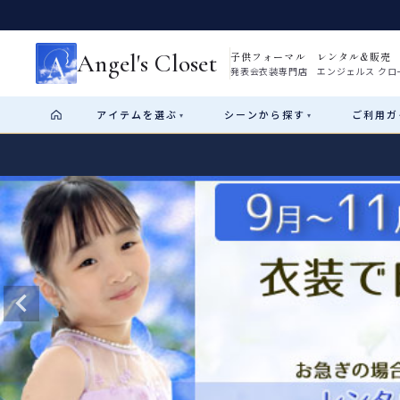
Angel's Closet
子供フォーマル レンタル&販売
発表会衣装専門店 エンジェルス クロ
アイテム
を選ぶ
シーン
から探す
ご利用
ガ
▾
▾
Shop by Category
Shop by Occasion
How It Works
Visit Us
Start
はじめに
ショップガイド（総合案内）
01
レンタル・販売の入口
Rental
レンタル
サイズの選び方
02
測り方と目安
女の子ドレス
男の子スーツ
Angel's Closetについて
03
創業2003年からの想い