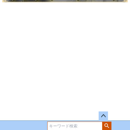
ペー
ジト