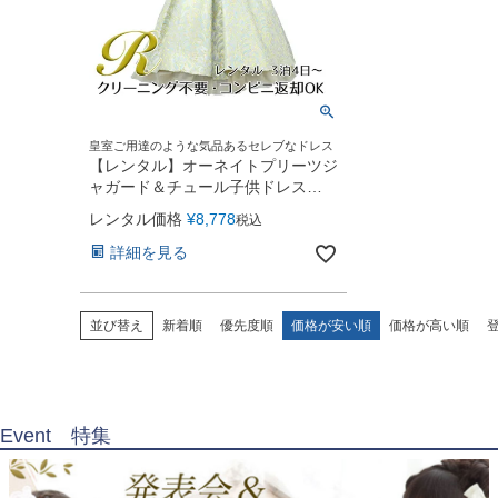
皇室ご用達のような気品あるセレブなドレス
【レンタル】オーネイトプリーツジ
ャガード＆チュール子供ドレス
(SK670A)ブルー
レンタル価格
¥
8,778
税込
詳細を見る
並び替え
新着順
優先度順
価格が安い順
価格が高い順
Event 特集