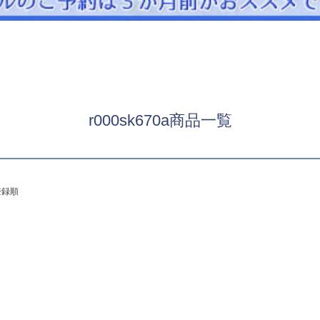
パニエ
アクセサリー
Graduation & Entrance
卒業式・入学式
ル・リングボーイ・ゲスト
きちんと感のあるフォーマル
r000sk670a商品一覧
Photography
写真スタジオ APS
Angel's Photo Studio
登録順
七五三・発表会・記念撮影
対応
Web または お電話
予約
ヘアメイク・着付け
特典
スタジオを予約 →