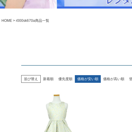
シューズ
小物・アクセ
Season Best
アウター
レディース
HOME
r000sk670a商品一覧
Recital & Concours
Wedding
発表会・コンクール
結婚式
舞台で輝くステージ衣装
フラワーガー
Atelier
実店舗 つくば店
Tsukuba Boutique
並び替え
新着順
優先度順
価格が安い順
価格が高い順
茨城県土浦市大町14-16-1F
〒
10:00–18:00（完全予約制）
営業
月曜日
定休
店舗を予約する →