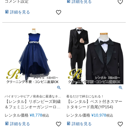
コメント設定
詳細を見る
詳細を見る
バイオリンやピアノ発表会に最適なネイ
着るだけで紳士になれる！
ビードレス
【レンタル】リボンビーズ刺繍
【レンタル】ベスト付きスマー
＆フェミニンオーガンジーロン
トタキシード燕尾(YP154)
グ子供ドレス(YP155)ネイビー
レンタル価格
¥
8,778
レンタル価格
¥
10,978
税込
税込
詳細を見る
詳細を見る