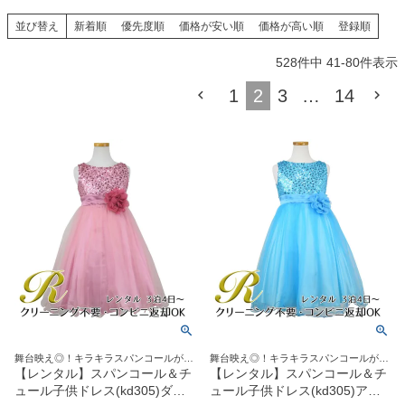
創業2003年からの想い
Season Best
七五三着物
シューズ
並び替え
新着順
優先度順
価格が安い順
価格が高い順
登録順
Recital & Concours
Wedding
Rental
レンタル
発表会・コンクール
結婚式
528
件中
41
-
80
件表示
Atelier
小物・アクセ
パニエ
舞台で輝くステージ衣装
フラワーガール・リングボーイ・ゲ
実店舗 つくば店
1
2
3
…
14
スト
レンタルのご案内
04
予約・配送・返却・料金
Tsukuba Boutique
アウター
レディース
レンタルの流れ
05
茨城県土浦市大町14-16-1F
〒
4ステップで簡単
10:00–18:00（完全予約制）
営業
Sale
販売
あんしんパック
月曜日
06
定休
汚れ・キズ・破損の補償
店舗を予約する →
コスチューム
アウター
Graduation & Entrance
Shichi-Go-San
Buy & Support
ご購入・サポート
卒業式・入学式
七五三
きちんと感のあるフォーマル
3歳・5歳・7歳の晴れの日
インナー・パニエ
アクセサリー
販売・共通のご案内
07
品質・返品・お手入れ
ジュエリー
音楽雑貨
舞台映え◎！キラキラスパンコールが華
舞台映え◎！キラキラスパンコールが華
送料・お支払い
08
やかさを演出
やかさを演出
【レンタル】スパンコール＆チ
【レンタル】スパンコール＆チ
送料・決済方法
ュール子供ドレス(kd305)ダス
ュール子供ドレス(kd305)アク