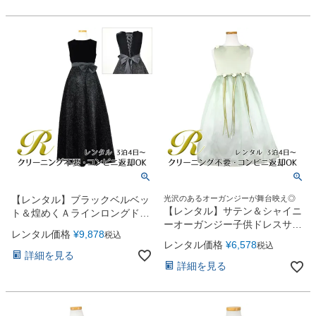
【レンタル】ブラックベルベッ
光沢のあるオーガンジーが舞台映え◎
【レンタル】サテン＆シャイニ
ト＆煌めくＡラインロングドレ
ーオーガンジー子供ドレスサニ
ス※コルセットバックリボン結
レンタル価格
¥
9,878
税込
ー(KD149)セージ
び型(YP157B)ブラック
レンタル価格
¥
6,578
税込
詳細を見る
詳細を見る