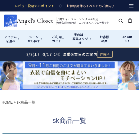
レビュー投稿で50ポイント
◇
お得な夏休みイベントのご案内♪
Angel's Closet
子供フォーマル レンタル&販売
発表会衣装専門店 エンジェルス クローゼット
実店舗・
アイテム
シーン
ご利用
お客様
About
写真スタジ
▾
▾
▾
▾
を選ぶ
から探す
ガイド
の声
Us
オ
8/8(土）-8/17（月）夏季休業日のご案内
詳細
Shop by Category
Shop by Occasion
How It Works
Visit Us
実店舗・写真スタジオ
アイテムから探す
シーンから探す
ご利用ガイド
Start
はじめに
カテゴリ詳細
→
サイズで選ぶ
→
性別・サイズで絞り込む
→
ショップガイド（総合案内）
01
HOME
sk商品一覧
レンタル・販売の入口
Rental
レンタル
サイズの選び方
02
sk商品一覧
測り方と目安
女の子ドレス
男の子スーツ
Angel's Closetについて
03