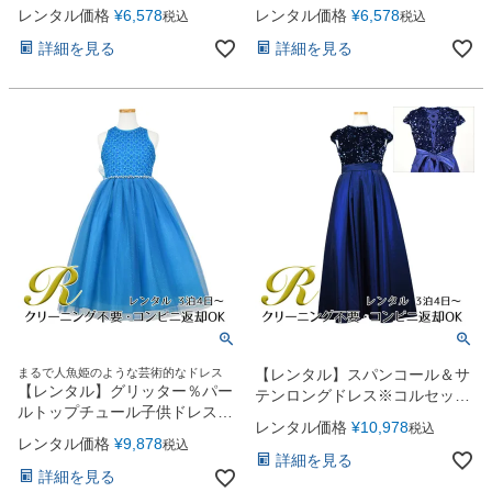
ティローズ
ア
お問い合わせ
レンタル価格
¥
6,578
レンタル価格
¥
6,578
09
税込
税込
電話・メール・LINE
詳細を見る
詳細を見る
Photography
写真スタジオ APS
Angel's Photo Studio
七五三・発表会・記念撮影
対応
Web または お電話
予約
ヘアメイク・着付け
特典
まるで人魚姫のような芸術的なドレス
【レンタル】スパンコール＆サ
スタジオを予約 →
【レンタル】グリッター％パー
テンロングドレス※コルセット
ルトップチュール子供ドレス
バックリボン結び型(YP136C)
レンタル価格
¥
10,978
税込
(ccd800)ティールグリーン
ネイビー
レンタル価格
¥
9,878
税込
詳細を見る
詳細を見る