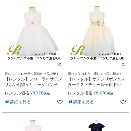
愛らしいフローラル刺繍が上品で華やか
陽だまりのように優しく上品に煌めくス
なドレス♪
ターダストドレス。
【レンタル】フローラルサテン
【レンタル】サテンリボン＆ス
リボン刺繍イリュージョン子供
ターダストチュール子供ドレス
ドレス(KD365)ピンク
(CK329)タープ
レンタル価格
¥
8,778
レンタル価格
¥
8,778
税込
税込
詳細を見る
詳細を見る