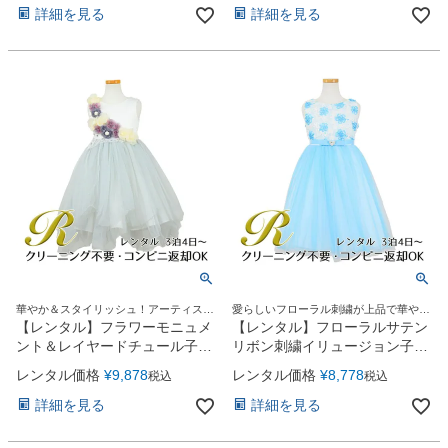
詳細を見る
詳細を見る
華やか＆スタイリッシュ！アーティステ
愛らしいフローラル刺繍が上品で華やか
ィックなエアリードレス
なドレス♪
【レンタル】フラワーモニュメ
【レンタル】フローラルサテン
ント＆レイヤードチュール子供
リボン刺繍イリュージョン子供
ドレス(YP082)ペールブルー
ドレス(KD365)アクア
レンタル価格
¥
9,878
レンタル価格
¥
8,778
税込
税込
詳細を見る
詳細を見る