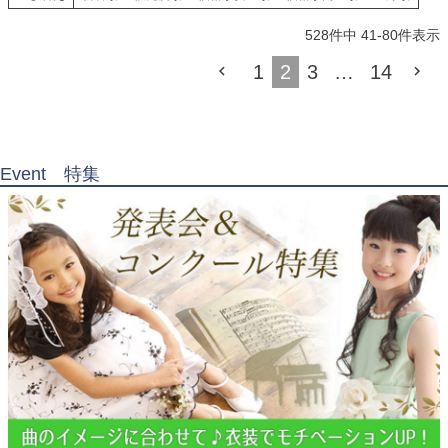
528
件中
41
-
80
件表示
1
2
3
…
14
Event 特集