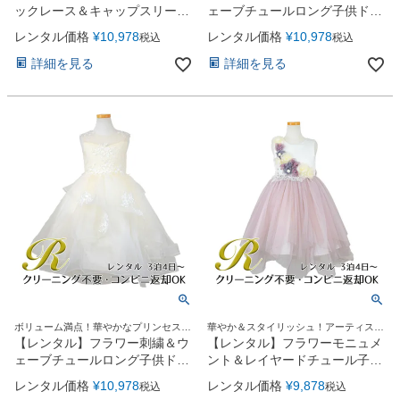
ックレース＆キャップスリーブ
ェーブチュールロング子供ドレ
シフォンロング子供ドレス
ス(YP135)ベビーピンク
レンタル価格
¥
10,978
レンタル価格
¥
10,978
税込
税込
(YP158)ロイヤルブルー
詳細を見る
詳細を見る
ボリューム満点！華やかなプリンセスド
華やか＆スタイリッシュ！アーティステ
レス
ィックなエアリードレス
【レンタル】フラワー刺繍＆ウ
【レンタル】フラワーモニュメ
ェーブチュールロング子供ドレ
ント＆レイヤードチュール子供
ス(YP135)オフホワイト
ドレス(YP082)ペールピンク
レンタル価格
¥
10,978
レンタル価格
¥
9,878
税込
税込