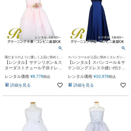
陽だまりのように優しく上品に煌めくス
スパンコールが上品に煌めくエレガント
ターダストドレス。
Ａラインロングドレス
【レンタル】サテンリボン＆ス
【レンタル】スパンコール＆サ
ターダストチュール子供ドレス
テンロングドレス※縫い付けリ
(CK329)ブラッシュピンク
ボン型(YP136A)ネイビー
レンタル価格
¥
8,778
レンタル価格
¥
10,978
税込
税込
詳細を見る
詳細を見る