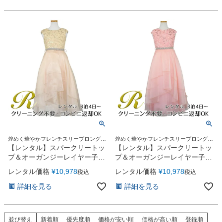
煌めく華やかフレンチスリーブロングド
煌めく華やかフレンチスリーブロングド
レス
レス
【レンタル】スパークリートッ
【レンタル】スパークリートッ
プ＆オーガンジーレイヤー子供
プ＆オーガンジーレイヤー子供
ドレス(JK3811)タープ
ドレス(JK3811)ブラッシュピン
レンタル価格
¥
10,978
レンタル価格
¥
10,978
税込
税込
ク
詳細を見る
詳細を見る
並び替え
新着順
優先度順
価格が安い順
価格が高い順
登録順