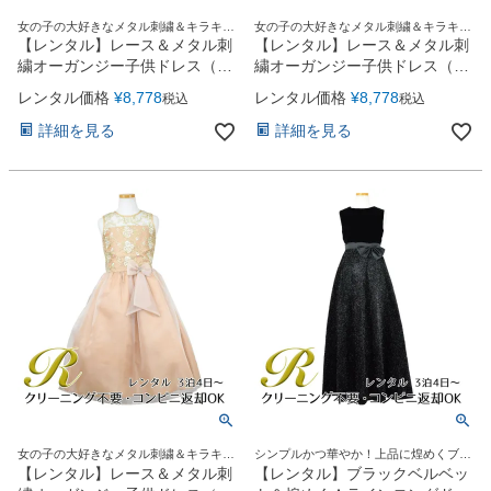
女の子の大好きなメタル刺繍＆キラキラ
女の子の大好きなメタル刺繍＆キラキラ
オーガンジーリボンがポイント♪
オーガンジーリボンがポイント♪
【レンタル】レース＆メタル刺
【レンタル】レース＆メタル刺
繍オーガンジー子供ドレス（リ
繍オーガンジー子供ドレス（リ
ボンコサージュ付）(CC2461)
ボンコサージュ付）(CC2461)
レンタル価格
¥
8,778
レンタル価格
¥
8,778
税込
税込
アイボリー
ロイヤルブルー
詳細を見る
詳細を見る
女の子の大好きなメタル刺繍＆キラキラ
シンプルかつ華やか！上品に煌めくブラ
オーガンジーリボンがポイント♪
ックロングドレス
【レンタル】レース＆メタル刺
【レンタル】ブラックベルベッ