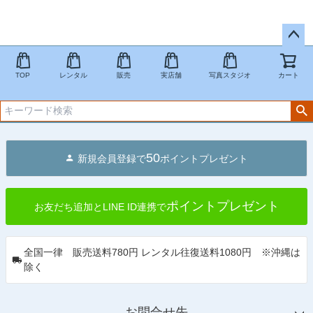
ペー
ジト
TOP
レンタル
販売
実店舗
写真スタジオ
カート
ップ
へ
50
新規会員登録で
ポイントプレゼント
ポイントプレゼント
お友だち追加とLINE ID連携で
全国一律 販売送料780円 レンタル往復送料1080円 ※沖縄は
除く
お問合せ先