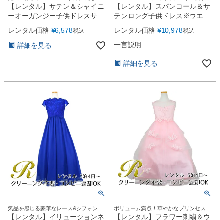
華やかなＡラインロングドレス
【レンタル】サテン＆シャイニ
【レンタル】スパンコール＆サ
ーオーガンジー子供ドレスサニ
テンロング子供ドレス※ウエス
ー(KD149)ピンク
トリボン結び型(YP136B)ネイ
レンタル価格
¥
6,578
レンタル価格
¥
10,978
税込
税込
ビー
一言説明
詳細を見る
詳細を見る
気品を感じる豪華なレース&シフォンロ
ボリューム満点！華やかなプリンセスド
ングドレス
レス
【レンタル】イリュージョンネ
【レンタル】フラワー刺繍＆ウ