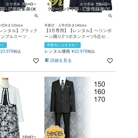
向き120size
卒業式・入学式向き140size
レンタル】ブラック
【3月専用】【レンタル】ヘリンボ
サンブルスーツ
ーン織り2つボタンスーツ5点セッ
)ネイビー
ト(CAT525611)ネイビー
め！
卒業式に おすすめ！
10,978
レンタル価格
¥
10,978
税込
税込
詳細を見る