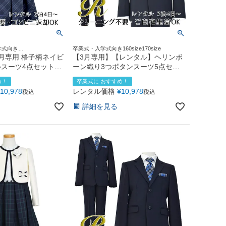
学式向き
卒業式・入学式向き160size170size
size
月専用 格子柄ネイビ
【3月専用】【レンタル】ヘリンボ
スーツ4点セット
ーン織り3つボタンスーツ5点セッ
1） ネイビー
ト(CAT545611)ネイビー
め！
卒業式に おすすめ！
10,978
レンタル価格
¥
10,978
税込
税込
詳細を見る