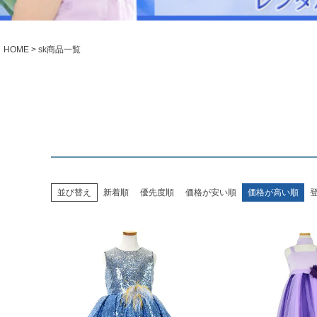
シューズ
小物・アクセ
Season Best
アウター
レディース
HOME
sk商品一覧
Recital & Concours
Wedding
発表会・コンクール
結婚式
舞台で輝くステージ衣装
フラワーガー
Atelier
実店舗 つくば店
Tsukuba Boutique
並び替え
新着順
優先度順
価格が安い順
価格が高い順
茨城県土浦市大町14-16-1F
〒
10:00–18:00（完全予約制）
営業
月曜日
定休
店舗を予約する →