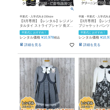
卒業式・入学式向き150size
卒園・卒業式・入学式向き120s
【3月専用】【レンタル】レジメン
【3月専用】【レン
タルタイ ストライプシャツ 長ズボ
プジャケットパンツ
ンスーツ5点セット(CAT525610)ブ
ト(CAT437310)ブ
卒業式に おすすめ！
卒業式に おすすめ！
ラック
レンタル価格
¥
10,978
レンタル価格
¥
10,9
税込
詳細を見る
詳細を見る