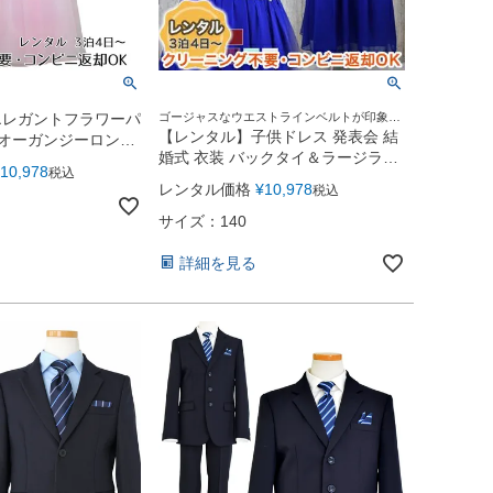
エレガントフラワーパ
ゴージャスなウエストラインベルトが印象的
なドレス
【レンタル】子供ドレス 発表会 結
オーガンジーロング
婚式 衣装 バックタイ＆ラージライ
0)ピンク
10,978
税込
ンストーンシフォンロングドレス
レンタル価格
¥
10,978
税込
（JK3702）
サイズ：140
詳細を見る