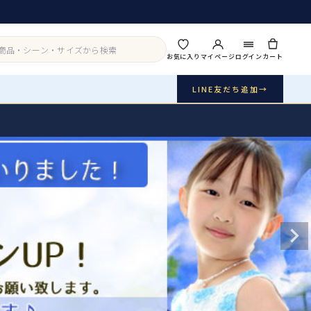
お気に入り
マイページ
ログイン
カート
LINE友だち追加
→
実店舗・写真スタジオ
アイテムから探す
シーンから探す
ご利用ガイド
Buy & Support
ご購入・サポート
販売・共通のご案内
07
品質・返品・お手入れ
送料・お支払い
08
送料・決済方法
アウター
インナー・パニエ
お問い合わせ
09
電話・メール・LINE