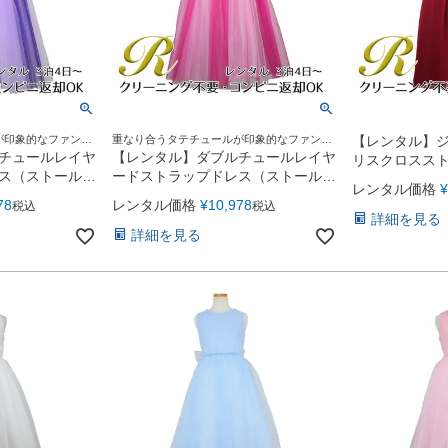
が印象的なファンタ
重なり合うタテチュールが印象的なファンタ
【レンタル】
ジックドレス
チュールレイヤ
【レンタル】ダブルチュールレイヤ
リスクロスス
ス（ストール
ードストラップドレス（ストール
ス(JK3556)
レンタル価格
¥
プル
付）(JK3355)フクシア
78
レンタル価格
¥
10,978
税込
税込
詳細を見る
詳細を見る