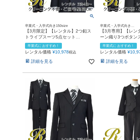
卒業式・入学式向き150size
卒業式・入学式向き
140size150size160size17
【3月限定】【レンタル】2つ釦ス
【3月専用】【レン
トライプスーツ5点セット
ーン織り3つボタン
(CAT545610)ブラック
ト(CAT545611)ブ
卒業式に おすすめ！
卒業式に おすすめ！
レンタル価格
¥
10,978
レンタル価格
¥
10,9
税込
詳細を見る
詳細を見る