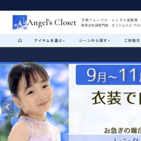
Angel's Closet
子供フォーマル レンタル&販売
発表会衣装専門店 エンジェルス クロ
アイテム
を選ぶ
シーン
から探す
ご利用
ガ
▾
▾
Shop by Category
Shop by Occasion
How It Works
Visit Us
Start
はじめに
ショップガイド（総合案内）
01
レンタル・販売の入口
Rental
レンタル
サイズの選び方
02
測り方と目安
女の子ドレス
男の子スーツ
Angel's Closetについて
03
創業2003年からの想い