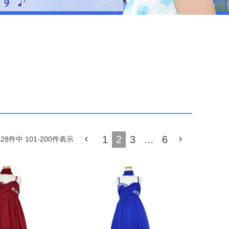
ジュエリー
音楽雑貨
Shichi-Go-San
七五三
3歳・5歳・7歳の晴れの日
1
2
3
…
6
528
件中
101
-
200
件表示