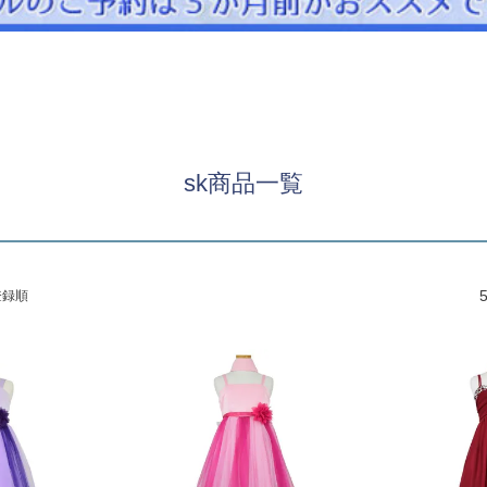
パニエ
アクセサリー
Graduation & Entrance
卒業式・入学式
ル・リングボーイ・ゲスト
きちんと感のあるフォーマル
sk商品一覧
Photography
写真スタジオ APS
Angel's Photo Studio
登録順
七五三・発表会・記念撮影
対応
Web または お電話
予約
ヘアメイク・着付け
特典
スタジオを予約 →