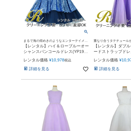
まるで海の煌めきのようなエンターテイメン
重なり合うタテチュール
トドレス
ジックドレス
【レンタル】ハイ＆ローブルーオー
【レンタル】ダブル
シャンスパンコールドレス(YP193)
ードストラップドレ
オーシャンブルー
付）(JK3355)パー
レンタル価格
¥
10,978
レンタル価格
¥
10,9
税込
詳細を見る
詳細を見る