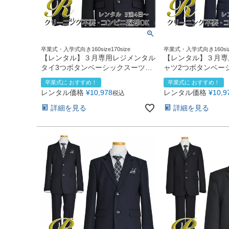
卒業式・入学式向き160size170size
卒業式・入学式向き160size
【レンタル】３月専用レジメンタル
【レンタル】３月専
タイ3つボタンベーシックスーツ4
ャツ2つボタンベー
点セット(CAT555611) ブラック
点セット(CAT5556
卒業式に おすすめ！
卒業式に おすすめ！
レンタル価格
¥
10,978
レンタル価格
¥
10,9
税込
詳細を見る
詳細を見る