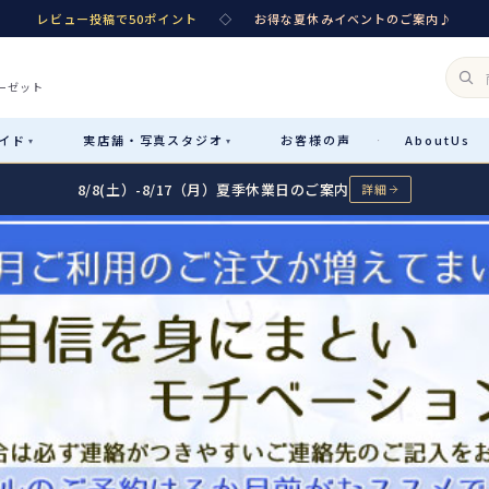
レビュー投稿で50ポイント
◇
お得な夏休みイベントのご案内♪
ーゼット
イド
実店舗・
写真スタジオ
お客様
の声
About
Us
·
▾
▾
8/8(土）-8/17（月）夏季休業日のご案内
詳細
Rental
レンタル
カテゴリ詳細
→
サイズで選ぶ
→
性別・サイズで絞り込む
→
レンタルのご案内
04
予約・配送・返却・料金
Sale
販売
レンタルの流れ
05
4ステップで簡単
七五三着物
コスチューム
あんしんパック
06
汚れ・キズ・破損の補償