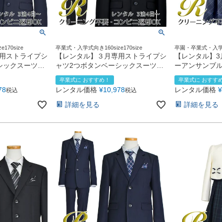
170size
卒業式・入学式向き160size170size
卒園・卒業式・入
110size120size130
用ストライプシ
【レンタル】３月専用ストライプシ
【レンタル】3
シックスーツ4
ャツ2つボタンベーシックスーツ4
ーアンサンブル
10) ネイビー
点セット(CAT555610) ブラック
（CAT81930
卒業式に おすすめ！
卒業式に おすす
78
レンタル価格
¥
10,978
レンタル価格
¥
税込
税込
詳細を見る
詳細を見る