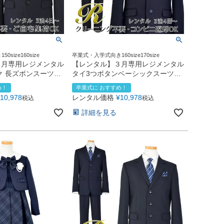
size160size
卒業式・入学式向き160size170size
３月専用レジメンタル
【レンタル】３月専用レジメンタル
ク 長ズボンスーツ5
タイ3つボタンベーシックスーツ4
595602）ネイビー
点セット(CAT555611) ネイビー
め！
卒業式に おすすめ！
10,978
レンタル価格
¥
10,978
税込
税込
詳細を見る