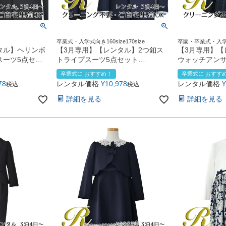
卒業式・入学式向き160size170size
卒園・卒業式・入学式
0size
タル】ヘリンボ
【3月専用】【レンタル】2つ釦ス
【3月専用】【
スーツ5点セッ
トライプスーツ5点セット
ウォッチアン
ラック
(CAT545610)ネイビー
(CAT447367
卒業式に おすすめ！
卒業式に おすす
78
レンタル価格
¥
10,978
レンタル価格
¥
税込
税込
詳細を見る
詳細を見る