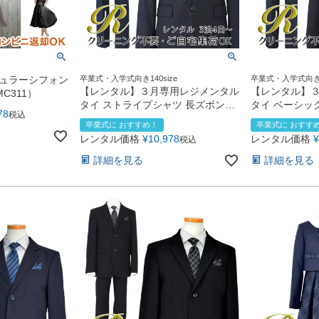
ュラーシフォン
卒業式・入学式向き140size
卒業式・入学式向き150
【レンタル】３月専用レジメンタル
【レンタル】
C311）
タイ ストライプシャツ 長ズボンス
タイ ベーシッ
78
税込
ーツ5点セット(CAT525610)ネイビ
点セット（CAT
卒業式に おすすめ！
卒業式に おすす
ー
レンタル価格
¥
10,978
レンタル価格
¥
税込
詳細を見る
詳細を見る