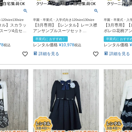
ize130size
卒園・卒業式・入学式向き120size130size
卒園・卒業式・入学式
タル】スカラッ
【3月専用】【レンタル】レース襟
【3月専用】【
スーツ4点セッ
アンサンブルスーツセット
ボレロ花柄ア
ラック
(CAT137350)ネイビー
ト(AST3379
卒業式に おすすめ！
卒業式に おすす
78
レンタル価格
¥
10,978
レンタル価格
¥
税込
税込
詳細を見る
詳細を見る