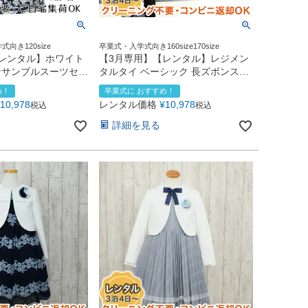
向き120size
卒業式・入学式向き160size170size
レンタル】ホワイト
【3月専用】【レンタル】レジメン
ンサンブルスーツセッ
タルタイ ベーシック 長ズボンスー
01)ネイビー
ツ5点セット（CAT595602）
め！
卒業式に おすすめ！
10,978
レンタル価格
¥
10,978
税込
税込
詳細を見る