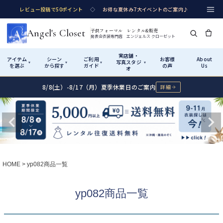
レビュー投稿で50ポイント
◇
お得な夏休み7大イベントのご案内♪
Angel's Closet
子供フォーマル レンタル&販売
発表会衣装専門店 エンジェルス クローゼット
実店舗・
アイテム
シーン
ご利用
お客様
About
写真スタジ
▾
▾
▾
▾
を選ぶ
から探す
ガイド
の声
Us
オ
8/8(土）-8/17（月）夏季休業日のご案内
詳細
Shop by Category
Shop by Occasion
How It Works
Visit Us
実店舗・写真スタジオ
アイテムから探す
シーンから探す
ご利用ガイド
Start
はじめに
カテゴリ詳細
→
サイズで選ぶ
→
性別・サイズで絞り込む
→
ショップガイド（総合案内）
01
HOME
yp082商品一覧
レンタル・販売の入口
Rental
レンタル
サイズの選び方
02
yp082商品一覧
測り方と目安
女の子ドレス
男の子スーツ
Angel's Closetについて
03