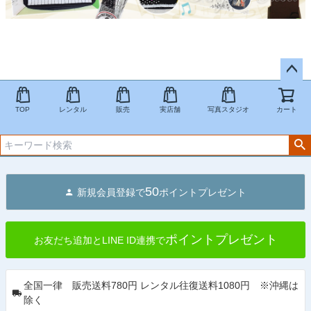
ペー
ジト
TOP
レンタル
販売
実店舗
写真スタジオ
カート
ップ
へ
50
新規会員登録で
ポイントプレゼント
ポイントプレゼント
お友だち追加とLINE ID連携で
全国一律 販売送料780円 レンタル往復送料1080円 ※沖縄は
除く