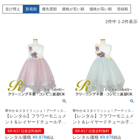
創業2003年からの想い
Season Best
七五三着物
シューズ
並び替え
新着順
優先度順
価格が安い順
価格が高い順
登録順
Recital & Concours
Wedding
Rental
レンタル
発表会・コンクール
結婚式
2
件中
1
-
2
件表示
Atelier
小物・アクセ
パニエ
舞台で輝くステージ衣装
フラワーガール・リングボーイ・ゲ
実店舗 つくば店
スト
レンタルのご案内
04
予約・配送・返却・料金
Tsukuba Boutique
アウター
レディース
レンタルの流れ
05
茨城県土浦市大町14-16-1F
〒
4ステップで簡単
10:00–18:00（完全予約制）
営業
Sale
販売
あんしんパック
月曜日
06
定休
汚れ・キズ・破損の補償
店舗を予約する →
コスチューム
アウター
Graduation & Entrance
Shichi-Go-San
Buy & Support
ご購入・サポート
卒業式・入学式
七五三
きちんと感のあるフォーマル
3歳・5歳・7歳の晴れの日
インナー・パニエ
アクセサリー
販売・共通のご案内
07
華やか＆スタイリッシュ！アーティステ
華やか＆スタイリッシュ！アーティステ
品質・返品・お手入れ
ィックなエアリードレス
ィックなエアリードレス
【レンタル】フラワーモニュメ
【レンタル】フラワーモニュメ
ント＆レイヤードチュール子供
ント＆レイヤードチュール子供
ジュエリー
音楽雑貨
送料・お支払い
08
ドレス(YP082)ペールピンク
ドレス(YP082)ペールブルー
8/8-8/17 往復送料無料
8/8-8/17 往復送料無料
送料・決済方法
レンタル価格
¥
9,878
レンタル価格
¥
9,878
税込
税込