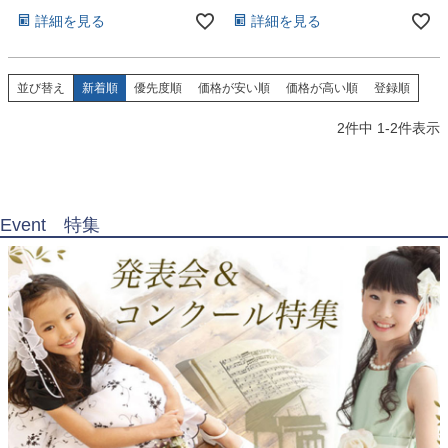
お問い合わせ
09
詳細を見る
詳細を見る
電話・メール・LINE
並び替え
新着順
優先度順
価格が安い順
価格が高い順
登録順
2
件中
1
-
2
件表示
Photography
写真スタジオ APS
Angel's Photo Studio
Event 特集
七五三・発表会・記念撮影
対応
Web または お電話
予約
ヘアメイク・着付け
特典
スタジオを予約 →