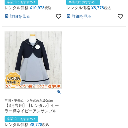
卒業式に おすすめ！
卒業式に おすすめ！
お問い合わせ
09
ー
レンタル価格
¥
10,978
レンタル価格
¥
8,778
税込
税込
電話・メール・LINE
詳細を見る
詳細を見る
Photography
写真スタジオ APS
Angel's Photo Studio
七五三・発表会・記念撮影
対応
Web または お電話
予約
ヘアメイク・着付け
特典
スタジオを予約 →
卒園・卒業式・入学式向き110size
【3月専用】【レンタル】セー
ラー襟ネイビーアンサンブル
（CAT912373）
卒業式に おすすめ！
レンタル価格
¥
8,778
税込