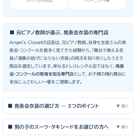
70〜170cm対応
クリーニング不要
■ 元ピアノ教師が選ぶ、発表会衣装の専門店
Angel's Closetの店長は、元ピアノ教師。自身も生徒さんの発
表会・コンクールを数多く見てきた経験から、「舞台で映える衣
装」「演奏の妨げにならない衣装」の両方を知り尽くしたうえで
商品を選定しています。単なるドレスレンタル店ではなく、
発表
会・コンクールの現場を知る専門店
として、お子様の晴れ舞台に
本当にふさわしい一着をご提案します。
■ 発表会衣装の選び方 — 3つのポイント
▼ 開く
ピアノ発表会・バイオリン発表会・コンクールの舞台は、お子様にと
って特別な一日。元ピアノ教師としての経験から、衣装選びで大切
■ 男の子のスーツ・タキシードをお選びの方へ
▼ 開く
な3つのポイントをご紹介します。