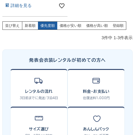
詳細を見る
並び替え
新着順
優先度順
価格が安い順
価格が高い順
登録順
3
件中
1
-
3
件表示
発表会衣装レンタルが初めての方へ
レンタルの流れ
料金・お支払い
3日前までに発送/3泊4日
往復送料1,080円
サイズ選び
あんしんパック