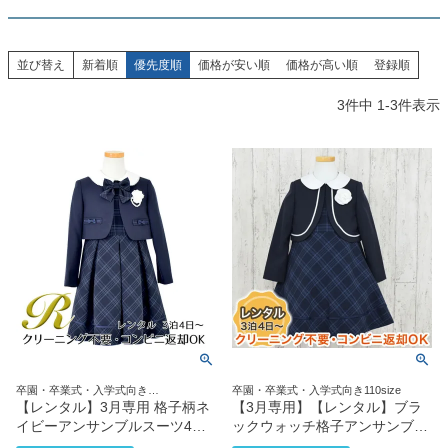
創業2003年からの想い
Season Best
七五三着物
シューズ
Recital & Concours
Wedding
Rental
レンタル
発表会・コンクール
結婚式
並び替え
新着順
優先度順
価格が安い順
価格が高い順
登録順
Atelier
小物・アクセ
パニエ
舞台で輝くステージ衣装
フラワーガール・リングボーイ・ゲ
実店舗 つくば店
スト
3
件中
1
-
3
件表示
レンタルのご案内
04
予約・配送・返却・料金
Tsukuba Boutique
アウター
レディース
レンタルの流れ
05
茨城県土浦市大町14-16-1F
〒
4ステップで簡単
10:00–18:00（完全予約制）
営業
Sale
販売
あんしんパック
月曜日
06
定休
汚れ・キズ・破損の補償
店舗を予約する →
コスチューム
アウター
Graduation & Entrance
Shichi-Go-San
Buy & Support
ご購入・サポート
卒業式・入学式
七五三
きちんと感のあるフォーマル
3歳・5歳・7歳の晴れの日
インナー・パニエ
アクセサリー
販売・共通のご案内
07
品質・返品・お手入れ
卒園・卒業式・入学式向き
卒園・卒業式・入学式向き110size
ジュエリー
音楽雑貨
送料・お支払い
08
110size120size130size
【レンタル】3月専用 格子柄ネ
【3月専用】【レンタル】ブラ
送料・決済方法
イビーアンサンブルスーツ4点
ックウォッチ格子アンサンブル
セット（CAT819301） ネイビ
（CAT918371）