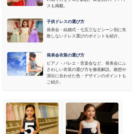
なら衣装同士が調和するクラシカルな色合い、と演目に合わせた
スも掲載。
選び方もおすすめです。
子供ドレスの選び方
③ 演奏の動きを妨げない設計か確認する
発表会・結婚式・七五三などシーン別に失
敗しないドレス選びのポイントを紹介。
発表会ドレス選びで見落とされがちなのが"動きやすさ"です。ピ
アノならペダル操作を妨げない丈感、バイオリンなら弓を動かす
右腕のゆとり、管楽器なら胸元の締め付けがないこと——演奏の
発表会衣装の選び方
質は衣装で変わります。Angel's Closetのレンタル衣装は、元ピ
ピアノ・バレエ・音楽会など、発表会にふ
アノ教師の店長が
発表会・コンクールでのご使用を前提に厳選し
さわしい衣装の選び方を徹底解説。曲想や
た商品
を多数ご用意しています。
演出に合わせた色・デザインのポイントも
ご紹介。