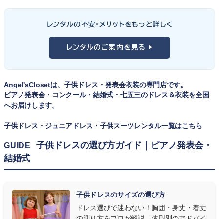
男の子の発表会衣装は、フォーマル度・ジャケットの可動域・ズボ
ンの丈感が選びのポイント。タキシードは格式ある独奏・コンクール
① サイズは"ジャストフィット"を選ぶ
レンタルの不安・メリットをもっと詳しく
向け、スリーピーススーツやベストスタイルは合唱・アンサンブル向
舞台上で最も美しく見えるのは、お子様の体にきちんと合ったサ
けと、シーンで使い分けるのがおすすめです。詳しくは
発表会スー
レンタルのご案内を見る ▶
イズのドレス・スーツです。「大きめを買って長く着せたい」という
ツ・タキシード一覧
をご覧ください。
考えで購入を選ばれる方もいらっしゃいますが、発表会のように
一度きりの特別な日は、その瞬間のサイズにぴったり合う衣装が
Angel'sClosetは、子供ドレス・発表会衣装の専門店です。
何よりお子様を輝かせます。レンタルなら、その時のジャストサイ
ピアノ発表会・コンクール・結婚式・七五三のドレス＆衣装を全国
ズを遠慮なく選べるのが最大のメリット。胸囲・身丈の正しい測り
へお届けします。
方は
子供ドレスのサイズの選び方
で詳しくご案内しています。
子供ドレス・ジュニアドレス・子供スーツレンタル一覧はこちら
② 舞台で映える色・楽器に合うデザインを選ぶ
子供ドレスの選び方ガイド｜ピアノ発表会・
GUIDE
結婚式
発表会の舞台は照明が強く、客席からは意外と色味が飛んで見え
ます。ネイビー・ブラック・深みのあるジュエルカラーはホールの照
明で上品に映え、オフホワイト・パステルは華やかさが際立ちま
子供ドレスのサイズの選び方
す。またピアノ演奏なら落ち着いたシックなトーン、バイオリンやソ
ドレス選びで迷わない！胸囲・身丈・着丈
ロ演奏なら華やかで視線を集めるデザイン、合唱やアンサンブル
の測り方をプロが解説。体型別のアドバイ