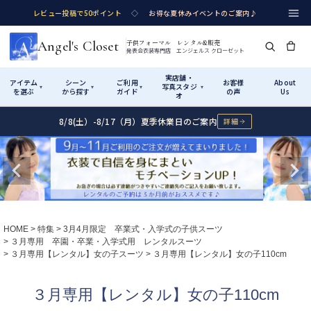
レビュー投稿で50ポイント
◇
お得な夏休みイベントのご案内♪
Angel's Closet
子供フォーマル レンタル&販売
発表会衣装専門店 エンジェルス クローゼット
実店舗・
アイテム
シーン
ご利用
お客様
About
写真スタジ
▾
▾
▾
▾
を選ぶ
から探す
ガイド
の声
Us
オ
8/8(土）-8/17（月）夏季休業日のご案内
詳細
Shop by Category
Shop by Occasion
How It Works
Visit Us
実店舗・写真スタジオ
アイテムから探す
シーンから探す
ご利用ガイド
Start
はじめに
カテゴリ詳細
→
サイズで選ぶ
→
性別・サイズで絞り込む
→
ショップガイド（総合案内）
01
HOME
特集
3月4月限定 卒業式・入学式の子供スーツ
レンタル・販売の入口
Rental
レンタル
３月専用 卒園・卒業・入学式用 レンタルスーツ
３月専用【レンタル】女の子スーツ
３月専用【レンタル】女の子110cm
サイズの選び方
02
測り方と目安
女の子ドレス
男の子スーツ
３月専用【レンタル】女の子110cm
Angel's Closetについて
03