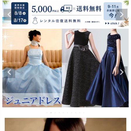
お問い合わせ
09
電話・メール・LINE
Photography
写真スタジオ APS
Angel's Photo Studio
七五三・発表会・記念撮影
対応
Web または お電話
予約
ヘアメイク・着付け
特典
スタジオを予約 →