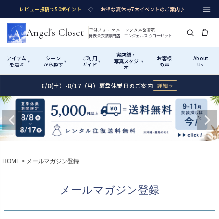
レビュー投稿で50ポイント
◇
お得な夏休み7大イベントのご案内♪
Angel's Closet
子供フォーマル レンタル&販売
発表会衣装専門店 エンジェルス クローゼット
実店舗・
アイテム
シーン
ご利用
お客様
About
写真スタジ
▾
▾
▾
▾
を選ぶ
から探す
ガイド
の声
Us
オ
8/8(土）-8/17（月）夏季休業日のご案内
詳細
Shop by Category
Shop by Occasion
How It Works
Visit Us
実店舗・写真スタジオ
アイテムから探す
シーンから探す
ご利用ガイド
Start
はじめに
カテゴリ詳細
→
サイズで選ぶ
→
性別・サイズで絞り込む
→
ショップガイド（総合案内）
01
HOME
メールマガジン登録
レンタル・販売の入口
Rental
レンタル
サイズの選び方
02
メールマガジン登録
測り方と目安
女の子ドレス
男の子スーツ
Angel's Closetについて
03