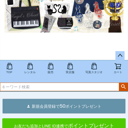
ペー
ジト
TOP
レンタル
販売
実店舗
写真スタジオ
カート
ップ
へ
50
新規会員登録で
ポイントプレゼント
ポイントプレゼント
お友だち追加とLINE ID連携で