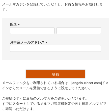
創業2003年からの想い
Season Best
メールマガジンを登録していただくと、お得な情報をお届けしま
七五三着物
シューズ
Recital & Concours
Wedding
す。
Rental
レンタル
発表会・コンクール
結婚式
Atelier
小物・アクセ
パニエ
舞台で輝くステージ衣装
フラワーガール・リングボーイ・ゲ
実店舗 つくば店
氏名
スト
レンタルのご案内
04
(
予約・配送・返却・料金
Tsukuba Boutique
必
アウター
レディース
レンタルの流れ
05
須
お申込メールアドレス
茨城県土浦市大町14-16-1F
〒
4ステップで簡単
)
(
10:00–18:00（完全予約制）
営業
Sale
販売
必
あんしんパック
月曜日
06
定休
須
汚れ・キズ・破損の補償
)
店舗を予約する →
コスチューム
アウター
Graduation & Entrance
Shichi-Go-San
Buy & Support
ご購入・サポート
登録
卒業式・入学式
七五三
きちんと感のあるフォーマル
3歳・5歳・7歳の晴れの日
メールフィルタをご利用されている場合は、
[angels-closet.com]
ドメ
インナー・パニエ
アクセサリー
販売・共通のご案内
07
インからのメールを受信できるように設定してください。
品質・返品・お手入れ
ジュエリー
音楽雑貨
ご登録後すぐに最新のメルマガをご確認いただけます。
送料・お支払い
08
すでにスタートしているメルマガ読者様限定企画も最新メルマガで
送料・決済方法
ご確認いただけます。