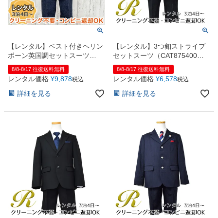
【レンタル】ベスト付きヘリン
【レンタル】3つ釦ストライプ
ボーン英国調セットスーツ
セットスーツ（CAT875400）
（CAT885402）
120cm
8/8-8/17 往復送料無料
8/8-8/17 往復送料無料
レンタル価格
¥
9,878
レンタル価格
¥
6,578
税込
税込
詳細を見る
詳細を見る