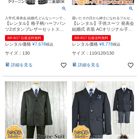
入学式,発表会,結婚式,どんなシーンでも
届いたその日から紳士になれるフルセッ
この1着でOK！
ト！
【レンタル】格子柄ハーフパン
【レンタル】子供スーツ 発表会
ツ2ボタンブレザーセットスー
結婚式 衣装 ACオリジナル子供
ツ6点セット【MICHIKO
スーツ（AC08）6点セット
8/8-8/17 往復送料無料
8/8-8/17 往復送料無料
LONDON】（CAT285490）
110・120・130・150cm
レンタル価格
¥
7,678
レンタル価格
¥
8,778
税込
税込
サイズ：130
サイズ：110/120/130
詳細を見る
詳細を見る