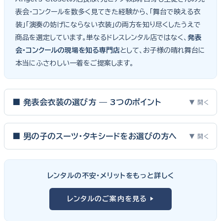
表会・コンクールを数多く見てきた経験から、「舞台で映える衣
装」「演奏の妨げにならない衣装」の両方を知り尽くしたうえで
商品を選定しています。単なるドレスレンタル店ではなく、
発表
会・コンクールの現場を知る専門店
として、お子様の晴れ舞台に
本当にふさわしい一着をご提案します。
■ 発表会衣装の選び方 — 3つのポイント
▼ 開く
ピアノ発表会・バイオリン発表会・コンクールの舞台は、お子様にと
って特別な一日。元ピアノ教師としての経験から、衣装選びで大切
■ 男の子のスーツ・タキシードをお選びの方へ
▼ 開く
な3つのポイントをご紹介します。
男の子の発表会衣装は、フォーマル度・ジャケットの可動域・ズボ
ンの丈感が選びのポイント。タキシードは格式ある独奏・コンクール
① サイズは"ジャストフィット"を選ぶ
レンタルの不安・メリットをもっと詳しく
向け、スリーピーススーツやベストスタイルは合唱・アンサンブル向
舞台上で最も美しく見えるのは、お子様の体にきちんと合ったサ
けと、シーンで使い分けるのがおすすめです。詳しくは
発表会スー
レンタルのご案内を見る ▶
イズのドレス・スーツです。「大きめを買って長く着せたい」という
ツ・タキシード一覧
をご覧ください。
考えで購入を選ばれる方もいらっしゃいますが、発表会のように