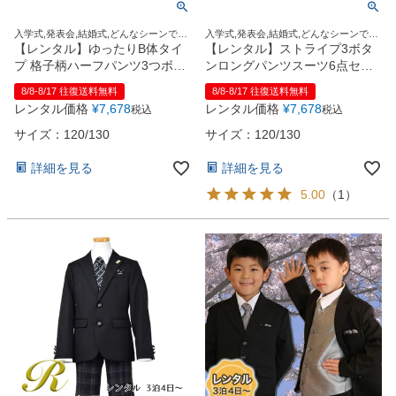
入学式,発表会,結婚式,どんなシーンでも
入学式,発表会,結婚式,どんなシーンでも
この1着でOK！
この1着でOK！
【レンタル】ゆったりB体タイ
【レンタル】ストライプ3ボタ
プ 格子柄ハーフパンツ3つボタ
ンロングパンツスーツ6点セッ
ンブレザーセットスーツ6点セ
ト【JFA SAMURAI BLUE】
8/8-8/17 往復送料無料
8/8-8/17 往復送料無料
ット【JFA SAMURAI BLUE】
（CAT375493）
レンタル価格
¥
7,678
レンタル価格
¥
7,678
税込
税込
（CAT375494） 120・130cm
サイズ：120/130
サイズ：120/130
詳細を見る
詳細を見る
5.00
（
1
）