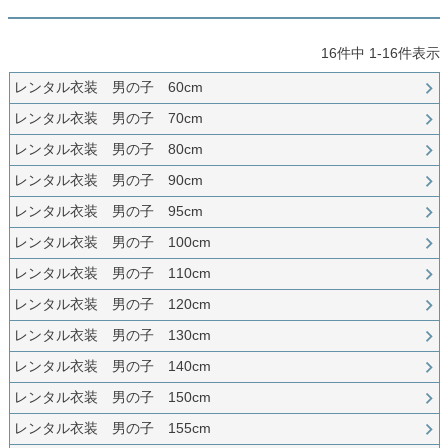
創業2003年からの想い
Season Best
七五三着物
シューズ
Recital & Concours
Wedding
Rental
レンタル
16
件中
1
-
16
件表示
発表会・コンクール
結婚式
Atelier
小物・アクセ
パニエ
レンタル衣装 男の子 60cm
舞台で輝くステージ衣装
フラワーガール・リングボーイ・ゲ
実店舗 つくば店
スト
レンタルのご案内
04
レンタル衣装 男の子 70cm
予約・配送・返却・料金
Tsukuba Boutique
アウター
レディース
レンタル衣装 男の子 80cm
レンタルの流れ
05
レンタル衣装 男の子 90cm
茨城県土浦市大町14-16-1F
〒
4ステップで簡単
10:00–18:00（完全予約制）
営業
Sale
販売
レンタル衣装 男の子 95cm
あんしんパック
月曜日
06
定休
汚れ・キズ・破損の補償
レンタル衣装 男の子 100cm
店舗を予約する →
コスチューム
アウター
レンタル衣装 男の子 110cm
Graduation & Entrance
Shichi-Go-San
Buy & Support
ご購入・サポート
レンタル衣装 男の子 120cm
卒業式・入学式
七五三
きちんと感のあるフォーマル
3歳・5歳・7歳の晴れの日
インナー・パニエ
アクセサリー
レンタル衣装 男の子 130cm
販売・共通のご案内
07
品質・返品・お手入れ
レンタル衣装 男の子 140cm
ジュエリー
音楽雑貨
レンタル衣装 男の子 150cm
送料・お支払い
08
送料・決済方法
レンタル衣装 男の子 155cm