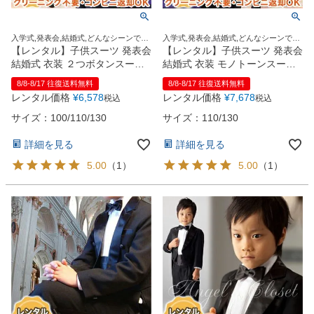
入学式,発表会,結婚式,どんなシーンでも
入学式,発表会,結婚式,どんなシーンでも
この1着でOK！
この1着でOK！
【レンタル】子供スーツ 発表会
【レンタル】子供スーツ 発表会
結婚式 衣装 ２つボタンスーツ5
結婚式 衣装 モノトーンスーツ6
点セット（CAT875401）
点セット（CAT245420）
8/8-8/17 往復送料無料
8/8-8/17 往復送料無料
【CHOPIN】 【入学式 男の子
【MICHIKOLONDON】 【入学
レンタル価格
¥
6,578
レンタル価格
¥
7,678
税込
税込
スーツ おしゃれ 人気 ブランド
式 男の子 スーツ おしゃれ 人気
おすすめ セット 卒園式 お受験
ブランド おすすめ セット 卒園
サイズ：100/110/130
サイズ：110/130
】【即日発送可】 黒色 100・
式 お受験 】【即日発送可】 黒
110・130cm
色 110・130cm
詳細を見る
詳細を見る
5.00
（
1
）
5.00
（
1
）