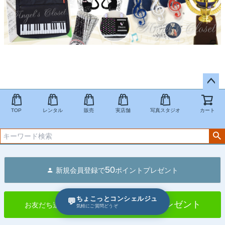
ペー
ジト
TOP
レンタル
販売
実店舗
写真スタジオ
カート
ップ
へ
50
新規会員登録で
ポイントプレゼント
ちょこっとコンシェルジュ
💬
ポイントプレゼント
お友だち追加とLINE ID連携で
気軽にご質問どうぞ