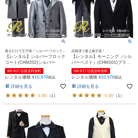
着るだけで王子様！シルバーフロックコ
品格漂う最上級正装！
ート
【レンタル】シルバーフロック
【レンタル】モーニング（シル
コート(CHM202)シルバー
バーベスト）(CHM101)ブラッ
ク
8/8-8/17 往復送料無料
8/8-8/17 往復送料無料
レンタル価格
¥
10,978
レンタル価格
¥
10,978
税込
税込
詳細を見る
詳細を見る
5.00
（
1
）
5.00
（
1
）