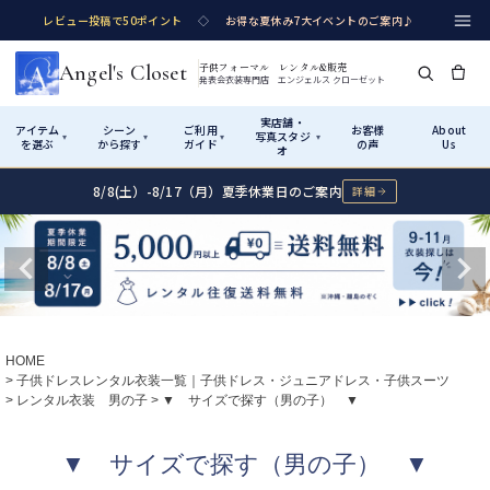
レビュー投稿で50ポイント
◇
お得な夏休み7大イベントのご案内♪
Angel's Closet
子供フォーマル レンタル&販売
発表会衣装専門店 エンジェルス クローゼット
実店舗・
アイテム
シーン
ご利用
お客様
About
写真スタジ
▾
▾
▾
▾
を選ぶ
から探す
ガイド
の声
Us
オ
8/8(土）-8/17（月）夏季休業日のご案内
詳細
Shop by Category
Shop by Occasion
How It Works
Visit Us
実店舗・写真スタジオ
アイテムから探す
シーンから探す
ご利用ガイド
Start
はじめに
カテゴリ詳細
→
サイズで選ぶ
→
性別・サイズで絞り込む
→
ショップガイド（総合案内）
01
HOME
レンタル・販売の入口
Rental
レンタル
子供ドレスレンタル衣装一覧｜子供ドレス・ジュニアドレス・子供スーツ
レンタル衣装 男の子
▼ サイズで探す（男の子） ▼
サイズの選び方
02
測り方と目安
女の子ドレス
男の子スーツ
▼ サイズで探す（男の子） ▼
Angel's Closetについて
03