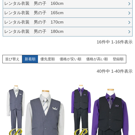
お問い合わせ
レンタル衣装 男の子 160cm
09
電話・メール・LINE
レンタル衣装 男の子 165cm
レンタル衣装 男の子 170cm
レンタル衣装 男の子 180cm
16
件中
1
-
16
件表示
Photography
写真スタジオ APS
並び替え
新着順
優先度順
価格が安い順
価格が高い順
登録順
Angel's Photo Studio
40
件中
1
-
40
件表示
七五三・発表会・記念撮影
対応
Web または お電話
予約
ヘアメイク・着付け
特典
スタジオを予約 →