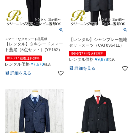
スマートなタキシード燕尾服
【レンタル】シャンブレー無地
【レンタル】タキシードスマー
セットスーツ（CAT895411）
ト燕尾（5点セット）(YP152)ブ
8/8-8/17 往復送料無料
ラック
8/8-8/17 往復送料無料
レンタル価格
¥
9,878
税込
レンタル価格
¥
7,678
税込
詳細を見る
詳細を見る