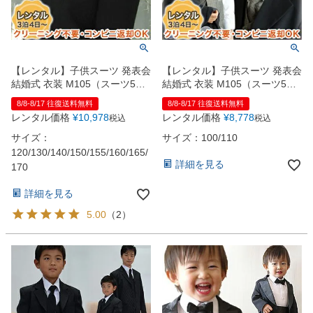
【レンタル】子供スーツ 発表会
【レンタル】子供スーツ 発表会
結婚式 衣装 M105（スーツ5点
結婚式 衣装 M105（スーツ5点
セット）120~170cm
セット）95~110cm
8/8-8/17 往復送料無料
8/8-8/17 往復送料無料
レンタル価格
¥
10,978
レンタル価格
¥
8,778
税込
税込
サイズ：
サイズ：100/110
120/130/140/150/155/160/165/
詳細を見る
170
詳細を見る
5.00
（
2
）