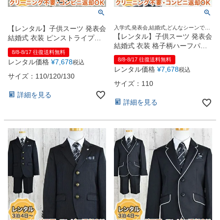
【レンタル】子供スーツ 発表会
入学式,発表会,結婚式,どんなシーンでも
この1着でOK！
【レンタル】子供スーツ 発表会
結婚式 衣装 ピンストライプブ
結婚式 衣装 格子柄ハーフパン
ラックスーツ（CAT915400）
8/8-8/17 往復送料無料
ツ3つボタンスーツ5点セット
110・130cm
8/8-8/17 往復送料無料
レンタル価格
¥
7,678
税込
（CAT875402）【CHOPIN】
レンタル価格
¥
7,678
税込
【入学式 男の子 スーツ おしゃ
サイズ：110/120/130
れ 人気 ブランド おすすめ セッ
サイズ：110
ト 卒園式 お受験 日本 高品質】
詳細を見る
黒色 120・130cm
詳細を見る