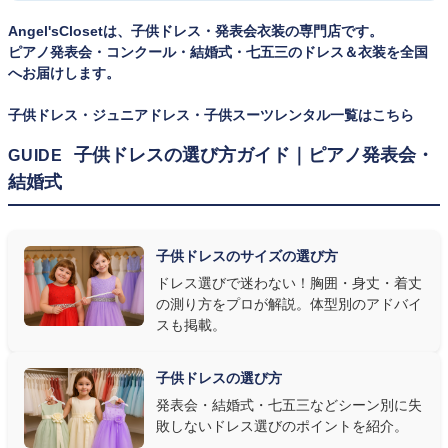
一度きりの特別な日は、その瞬間のサイズにぴったり合う衣装が
Angel'sClosetは、子供ドレス・発表会衣装の専門店です。
何よりお子様を輝かせます。レンタルなら、その時のジャストサイ
ピアノ発表会・コンクール・結婚式・七五三のドレス＆衣装を全国
ズを遠慮なく選べるのが最大のメリット。胸囲・身丈の正しい測り
へお届けします。
方は
子供ドレスのサイズの選び方
で詳しくご案内しています。
子供ドレス・ジュニアドレス・子供スーツレンタル一覧はこちら
② 舞台で映える色・楽器に合うデザインを選ぶ
子供ドレスの選び方ガイド｜ピアノ発表会・
GUIDE
結婚式
発表会の舞台は照明が強く、客席からは意外と色味が飛んで見え
ます。ネイビー・ブラック・深みのあるジュエルカラーはホールの照
明で上品に映え、オフホワイト・パステルは華やかさが際立ちま
子供ドレスのサイズの選び方
す。またピアノ演奏なら落ち着いたシックなトーン、バイオリンやソ
ドレス選びで迷わない！胸囲・身丈・着丈
ロ演奏なら華やかで視線を集めるデザイン、合唱やアンサンブル
の測り方をプロが解説。体型別のアドバイ
なら衣装同士が調和するクラシカルな色合い、と演目に合わせた
スも掲載。
選び方もおすすめです。
子供ドレスの選び方
③ 演奏の動きを妨げない設計か確認する
発表会・結婚式・七五三などシーン別に失
敗しないドレス選びのポイントを紹介。
発表会ドレス選びで見落とされがちなのが"動きやすさ"です。ピ