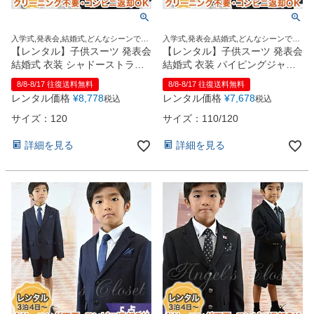
入学式,発表会,結婚式,どんなシーンでも
入学式,発表会,結婚式,どんなシーンでも
この1着でOK！
この1着でOK！
【レンタル】子供スーツ 発表会
【レンタル】子供スーツ 発表会
結婚式 衣装 シャドーストライ
結婚式 衣装 パイピングジャケ
プブラックスーツ6点セット
ットスーツセット
8/8-8/17 往復送料無料
8/8-8/17 往復送料無料
（CAT895400）【CHOPIN】
（CAT875403）【CHOPIN】
レンタル価格
¥
8,778
レンタル価格
¥
7,678
税込
税込
【入学式 男の子 スーツ おしゃ
【入学式 男の子 スーツ おしゃ
れ 人気 ブランド おすすめ セッ
れ 人気 ブランド おすすめ セッ
サイズ：120
サイズ：110/120
ト 卒園式 お受験 日本 高品質】
ト 卒園式 お受験 日本 高品質】
黒色 120cm
黒色 110・120cm
詳細を見る
詳細を見る