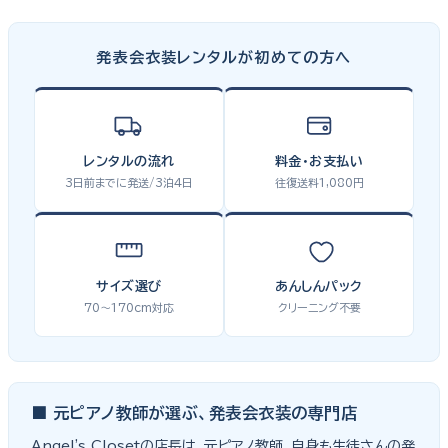
発表会衣装レンタルが初めての方へ
レンタルの流れ
料金・お支払い
3日前までに発送/3泊4日
往復送料1,080円
サイズ選び
あんしんパック
70〜170cm対応
クリーニング不要
■ 元ピアノ教師が選ぶ、発表会衣装の専門店
Angel's Closetの店長は、元ピアノ教師。自身も生徒さんの発