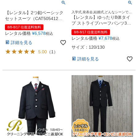
【レンタル】2つ釦ベーシック
入学式,発表会,結婚式,どんなシーンでも
この1着でOK！
【レンタル】ゆったりB体タイ
セットスーツ（CAT505412）
プ ストライプハーフパンツ3つ
120cm
8/8-8/17 往復送料無料
ボタンセットスーツ6点セット
8/8-8/17 往復送料無料
レンタル価格
¥
6,578
税込
【JFA SAMURAI BLUE】
レンタル価格
¥
7,678
税込
（CAT375495）120・130cm
詳細を見る
サイズ：120/130
5.00
（
1
）
詳細を見る