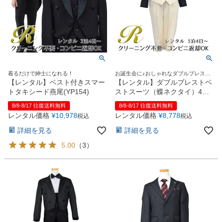
着るだけで紳士になれる！
お誕生会に♪おしゃれなダブルブレスト
ベストスーツ
【レンタル】ベスト付きスマー
【レンタル】ダブルブレストベ
トタキシード燕尾(YP154)
ストスーツ（蝶ネクタイ）4点
セット(YP153)アイボリー/ブラ
8/8-8/17 往復送料無料
8/8-8/17 往復送料無料
ック
レンタル価格
¥
10,978
レンタル価格
¥
8,778
税込
税込
詳細を見る
詳細を見る
5.00
（
3
）