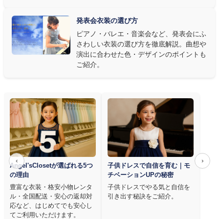
アノならペダル操作を妨げない丈感、バイオリンなら弓を動かす
右腕のゆとり、管楽器なら胸元の締め付けがないこと——演奏の
発表会衣装の選び方
質は衣装で変わります。Angel's Closetのレンタル衣装は、元ピ
ピアノ・バレエ・音楽会など、発表会にふ
アノ教師の店長が
発表会・コンクールでのご使用を前提に厳選し
さわしい衣装の選び方を徹底解説。曲想や
た商品
を多数ご用意しています。
演出に合わせた色・デザインのポイントも
ご紹介。
‹
›
Angel'sClosetが選ばれる5つ
子供ドレスで自信を育む｜モ
の理由
チベーションUPの秘密
豊富な衣装・格安小物レンタ
子供ドレスでやる気と自信を
ル・全国配送・安心の返却対
引き出す秘訣をご紹介。
応など、はじめてでも安心し
てご利用いただけます。