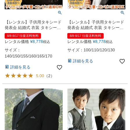
【レンタル】子供用タキシード
【レンタル】子供用タキシード
発表会 結婚式 衣装 タキシード
発表会 結婚式 衣装 タキシード
SK（ジャケット・シャツ・蝶タ
SK（ジャケット・シャツ・蝶タ
8/8-8/17 往復送料無料
8/8-8/17 往復送料無料
イ・カマーベルト・長ズボン5
イ・カマーベルト・長ズボン5
レンタル価格
¥
8,778
レンタル価格
¥
8,778
税込
税込
点セット）
点セット）
サイズ：
サイズ：100/110/120/130
140/150/155/160/165/170
詳細を見る
詳細を見る
5.00
（
2
）