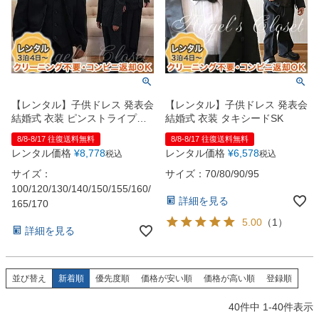
【レンタル】子供ドレス 発表会
【レンタル】子供ドレス 発表会
結婚式 衣装 ピンストライプス
結婚式 衣装 タキシードSK
ーツ5点セットCC5004（ジャケ
8/8-8/17 往復送料無料
8/8-8/17 往復送料無料
ット・ベスト・ネクタイ・シャ
レンタル価格
¥
8,778
レンタル価格
¥
6,578
税込
税込
ツ・スラックス）100?170cm
サイズ：
サイズ：70/80/90/95
100/120/130/140/150/155/160/
詳細を見る
165/170
5.00
（
1
）
詳細を見る
並び替え
新着順
優先度順
価格が安い順
価格が高い順
登録順
40
件中
1
-
40
件表示