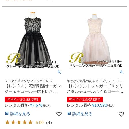
シック＆華やかなブラックドレス
華やかで気品のあるセレブリティードレ
ス
【レンタル】花柄刺繍オーガン
【レンタル】ジャガード＆クリ
ジー＆チュール子供ドレス
スタルチュールハイ＆ロー子供
【CHOPIN】(CAT182313)ブラ
ドレス(SK805)ピンク
8/8-8/17 往復送料無料
8/8-8/17 往復送料無料
ック
レンタル価格
¥
7,678
レンタル価格
¥
10,978
税込
税込
詳細を見る
詳細を見る
5.00
（
4
）