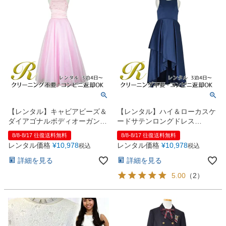
【レンタル】キャビアビーズ＆
【レンタル】ハイ＆ローカスケ
ダイアゴナルボディオーガンジ
ードサテンロングドレス
ースカートドレス（HC1568）
（YP223） ネイビー
8/8-8/17 往復送料無料
8/8-8/17 往復送料無料
ピンク
レンタル価格
¥
10,978
レンタル価格
¥
10,978
税込
税込
詳細を見る
詳細を見る
5.00
（
2
）