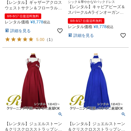
【レンタル】ギャザーアクロス
シック＆華やかなVバックドレス
【レンタル】キャビアビーズ＆
ウェストサテン＆フローラルオ
スパークルAラインオーガンジ
ーガンジードレス(HC1232)ラ
8/8-8/17 往復送料無料
ードレス(HC2007)コーラル
イラック
8/8-8/17 往復送料無料
レンタル価格
¥
8,778
税込
レンタル価格
¥
8,778
税込
詳細を見る
詳細を見る
5.00
（
1
）
【レンタル】ジュエルストーン
【レンタル】ジュエルストーン
＆クリスクロスストラップシフ
＆クリスクロスストラップシフ