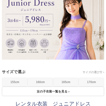
創業2003年からの想い
Season Best
七五三着物
シューズ
Recital & Concours
Wedding
Rental
レンタル
発表会・コンクール
結婚式
Atelier
小物・アクセ
パニエ
舞台で輝くステージ衣装
フラワーガール・リングボーイ・ゲ
実店舗 つくば店
スト
レンタルのご案内
04
予約・配送・返却・料金
Tsukuba Boutique
アウター
レディース
レンタルの流れ
05
茨城県土浦市大町14-16-1F
〒
4ステップで簡単
10:00–18:00（完全予約制）
営業
Sale
販売
あんしんパック
月曜日
06
定休
汚れ・キズ・破損の補償
店舗を予約する →
コスチューム
アウター
Graduation & Entrance
Shichi-Go-San
Buy & Support
ご購入・サポート
サイズで選ぶ
卒業式・入学式
七五三
サイズの選び方 ›
きちんと感のあるフォーマル
3歳・5歳・7歳の晴れの日
インナー・パニエ
アクセサリー
販売・共通のご案内
07
155cm
160cm
165cm
170cm
品質・返品・お手入れ
女の子衣装一覧を見る ›
ジュエリー
音楽雑貨
送料・お支払い
08
送料・決済方法
レンタル衣装 ジュニアドレス