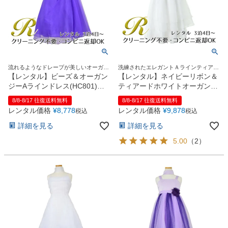
流れるようなドレープが美しいオーガン
洗練されたエレガントＡラインティアー
ジーロングドレス
ドロングドレス
【レンタル】ビーズ＆オーガン
【レンタル】ネイビーリボン＆
ジーAラインドレス(HC801)パ
ティアードホワイトオーガンジ
ープル
ーロングドレス(YP194)ホワイ
8/8-8/17 往復送料無料
8/8-8/17 往復送料無料
ト
レンタル価格
¥
8,778
レンタル価格
¥
9,878
税込
税込
詳細を見る
詳細を見る
5.00
（
2
）