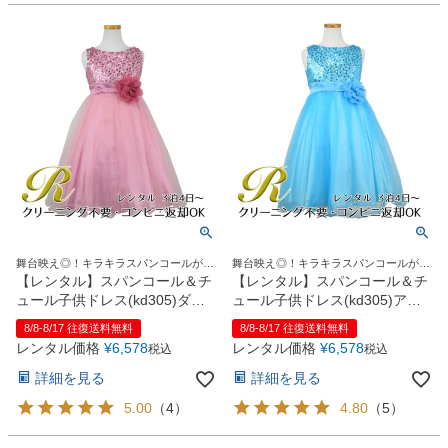
舞台映え◎！キラキラスパンコールが華
舞台映え◎！キラキラスパンコールが華
やかさを演出
やかさを演出
【レンタル】スパンコール＆チ
【レンタル】スパンコール＆チ
ュール子供ドレス(kd305)ダス
ュール子供ドレス(kd305)アク
ティローズ
ア
8/8-8/17 往復送料無料
8/8-8/17 往復送料無料
レンタル価格
¥
6,578
レンタル価格
¥
6,578
税込
税込
詳細を見る
詳細を見る
5.00
（
4
）
4.80
（
5
）