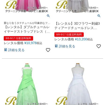
重なり合うタテチュールが印象的なファ
【レンタル】3Dフラワー刺繍3
ンタジックドレス
【レンタル】ダブルチュールレ
ティアードチュールドレス
イヤードストラップドレス（ス
(ccd795)シルバー
8/8-8/17 往復送料無料
トール付）(JK3355)フクシア
8/8-8/17 往復送料無料
レンタル価格
¥
13,200
税込
レンタル価格
¥
10,978
税込
詳細を見る
詳細を見る