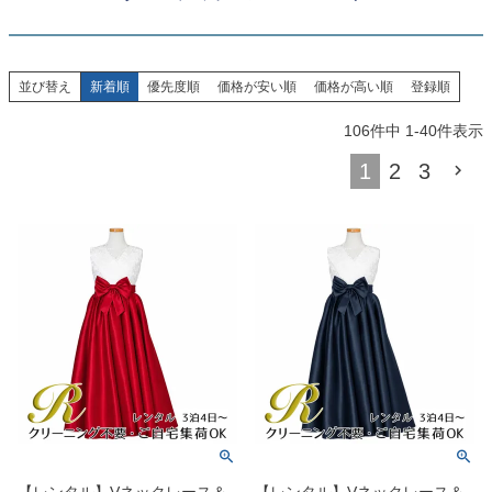
お問い合わせ
09
電話・メール・LINE
並び替え
新着順
優先度順
価格が安い順
価格が高い順
登録順
106
件中
1
-
40
件表示
Photography
1
2
3
写真スタジオ APS
Angel's Photo Studio
七五三・発表会・記念撮影
対応
Web または お電話
予約
ヘアメイク・着付け
特典
スタジオを予約 →
【レンタル】Vネックレース＆
【レンタル】Vネックレース＆