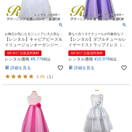
お胸元が気になるジュニアに大人気なオ
重なり合うタテチュールが印象的なファ
ーガンジーロングドレス
ンタジックドレス
【レンタル】キャビアビーズ＆
【レンタル】ダブルチュールレ
イリュージョンオーガンジーロ
イヤードストラップドレス（ス
ングドレス(HC1215)ホワイト
トール付）(JK3355)パープル
8/8-8/17 往復送料無料
8/8-8/17 往復送料無料
レンタル価格
¥
8,778
レンタル価格
¥
10,978
税込
税込
詳細を見る
詳細を見る
5.00
（
1
）