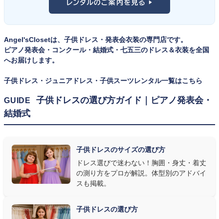
レンタルのご案内を見る ▶
イズのドレス・スーツです。「大きめを買って長く着せたい」という
ツ・タキシード一覧
をご覧ください。
考えで購入を選ばれる方もいらっしゃいますが、発表会のように
一度きりの特別な日は、その瞬間のサイズにぴったり合う衣装が
Angel'sClosetは、子供ドレス・発表会衣装の専門店です。
何よりお子様を輝かせます。レンタルなら、その時のジャストサイ
ピアノ発表会・コンクール・結婚式・七五三のドレス＆衣装を全国
ズを遠慮なく選べるのが最大のメリット。胸囲・身丈の正しい測り
へお届けします。
方は
子供ドレスのサイズの選び方
で詳しくご案内しています。
子供ドレス・ジュニアドレス・子供スーツレンタル一覧はこちら
② 舞台で映える色・楽器に合うデザインを選ぶ
子供ドレスの選び方ガイド｜ピアノ発表会・
GUIDE
結婚式
発表会の舞台は照明が強く、客席からは意外と色味が飛んで見え
ます。ネイビー・ブラック・深みのあるジュエルカラーはホールの照
明で上品に映え、オフホワイト・パステルは華やかさが際立ちま
子供ドレスのサイズの選び方
す。またピアノ演奏なら落ち着いたシックなトーン、バイオリンやソ
ドレス選びで迷わない！胸囲・身丈・着丈
ロ演奏なら華やかで視線を集めるデザイン、合唱やアンサンブル
の測り方をプロが解説。体型別のアドバイ
なら衣装同士が調和するクラシカルな色合い、と演目に合わせた
スも掲載。
選び方もおすすめです。
子供ドレスの選び方
③ 演奏の動きを妨げない設計か確認する