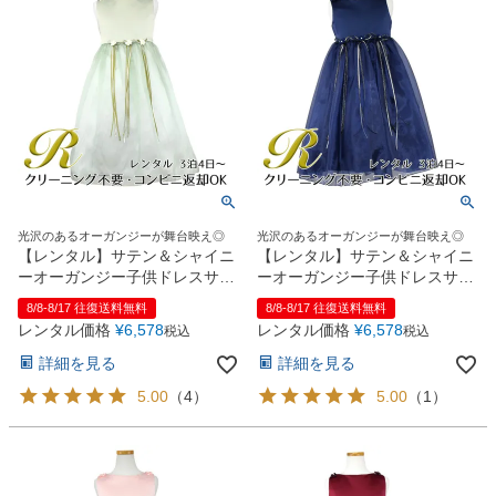
光沢のあるオーガンジーが舞台映え◎
光沢のあるオーガンジーが舞台映え◎
【レンタル】サテン＆シャイニ
【レンタル】サテン＆シャイニ
ーオーガンジー子供ドレスサニ
ーオーガンジー子供ドレスサニ
ー(KD149)セージ
ー(KD149)ネイビー
8/8-8/17 往復送料無料
8/8-8/17 往復送料無料
レンタル価格
¥
6,578
レンタル価格
¥
6,578
税込
税込
詳細を見る
詳細を見る
5.00
（
4
）
5.00
（
1
）