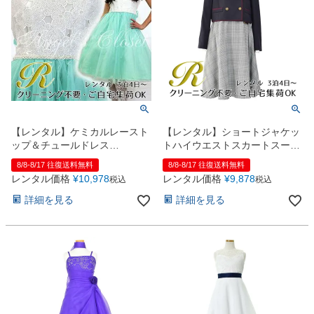
【レンタル】ケミカルレースト
【レンタル】ショートジャケッ
ップ＆チュールドレス
トハイウエストスカートスーツ
（JK3685）ミント
5点セット(CAT422503)ネイビ
8/8-8/17 往復送料無料
8/8-8/17 往復送料無料
ー
レンタル価格
¥
10,978
レンタル価格
¥
9,878
税込
税込
詳細を見る
詳細を見る