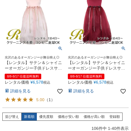
光沢のあるオーガンジーが舞台映え◎
光沢のあるオーガンジーが舞台映え◎
【レンタル】サテン＆シャイニ
【レンタル】サテン＆シャイニ
ーオーガンジー子供ドレスサニ
ーオーガンジー子供ドレスサニ
ー(KD149)ダスティローズ
ー(KD149)バーガンディー
8/8-8/17 往復送料無料
8/8-8/17 往復送料無料
レンタル価格
¥
6,578
レンタル価格
¥
6,578
税込
税込
詳細を見る
詳細を見る
5.00
（
1
）
並び替え
新着順
優先度順
価格が安い順
価格が高い順
登録順
106
件中
1
-
40
件表示