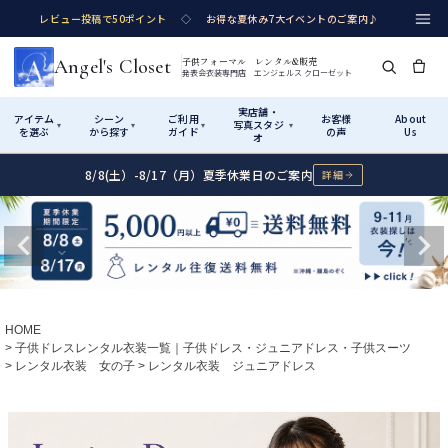
レビュー投稿で50ポイント
◇
お得な夏休み7大イベントのご案内♪
Angel's Closet
子供フォーマル レンタル&販売
発表会衣装専門店 エンジェルス クローゼット
実店舗・
アイテム
シーン
ご利用
お客様
About
写真スタジ
▾
▾
▾
▾
を選ぶ
から探す
ガイド
の声
Us
オ
8/8(土）-8/17（月）夏季休業日のご案内
詳細
Shop by Category
Shop by Occasion
How It Works
Visit Us
実店舗・写真スタジオ
アイテムから探す
シーンから探す
ご利用ガイド
Start
はじめに
カテゴリ詳細
→
サイズで選ぶ
→
性別・サイズで絞り込む
→
ショップガイド（総合案内）
01
HOME
レンタル・販売の入口
Rental
レンタル
子供ドレスレンタル衣装一覧｜子供ドレス・ジュニアドレス・子供スーツ
レンタル衣装 女の子
レンタル衣装 ジュニアドレス
サイズの選び方
02
測り方と目安
女の子ドレス
男の子スーツ
Angel's Closetについて
03