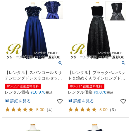
【レンタル】スパンコール＆サ
【レンタル】ブラックベルベッ
テンロングドレス※コルセット
ト＆煌めくＡラインロングドレ
バックリボン結び型(YP136C)
ス※コルセットバックリボン結
8/8-8/17 往復送料無料
8/8-8/17 往復送料無料
ネイビー
び型(YP157B)ブラック
レンタル価格
¥
10,978
レンタル価格
¥
9,878
税込
税込
詳細を見る
詳細を見る
5.00
（
4
）
5.00
（
3
）