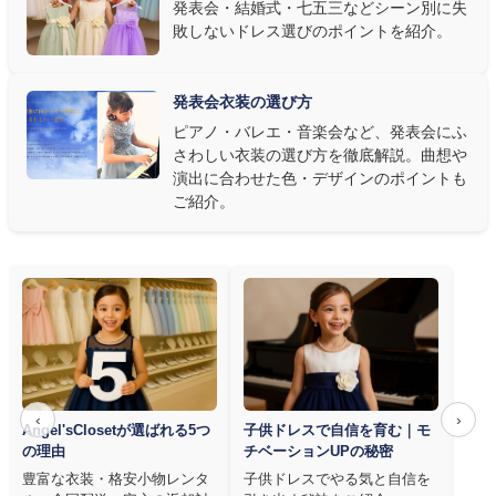
発表会・結婚式・七五三などシーン別に失
敗しないドレス選びのポイントを紹介。
発表会ドレス選びで見落とされがちなのが"動きやすさ"です。ピ
アノならペダル操作を妨げない丈感、バイオリンなら弓を動かす
右腕のゆとり、管楽器なら胸元の締め付けがないこと——演奏の
発表会衣装の選び方
質は衣装で変わります。Angel's Closetのレンタル衣装は、元ピ
ピアノ・バレエ・音楽会など、発表会にふ
アノ教師の店長が
発表会・コンクールでのご使用を前提に厳選し
さわしい衣装の選び方を徹底解説。曲想や
た商品
を多数ご用意しています。
演出に合わせた色・デザインのポイントも
ご紹介。
‹
›
Angel'sClosetが選ばれる5つ
子供ドレスで自信を育む｜モ
の理由
チベーションUPの秘密
豊富な衣装・格安小物レンタ
子供ドレスでやる気と自信を