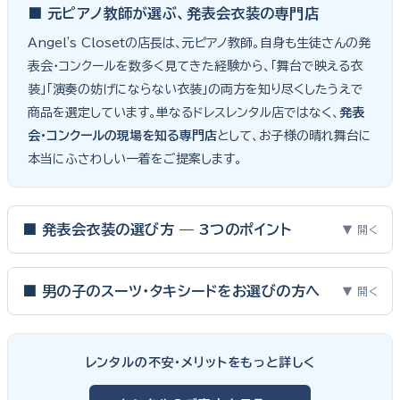
■ 元ピアノ教師が選ぶ、発表会衣装の専門店
Angel's Closetの店長は、元ピアノ教師。自身も生徒さんの発
表会・コンクールを数多く見てきた経験から、「舞台で映える衣
装」「演奏の妨げにならない衣装」の両方を知り尽くしたうえで
商品を選定しています。単なるドレスレンタル店ではなく、
発表
会・コンクールの現場を知る専門店
として、お子様の晴れ舞台に
本当にふさわしい一着をご提案します。
■ 発表会衣装の選び方 — 3つのポイント
▼ 開く
ピアノ発表会・バイオリン発表会・コンクールの舞台は、お子様にと
って特別な一日。元ピアノ教師としての経験から、衣装選びで大切
■ 男の子のスーツ・タキシードをお選びの方へ
▼ 開く
な3つのポイントをご紹介します。
男の子の発表会衣装は、フォーマル度・ジャケットの可動域・ズボ
ンの丈感が選びのポイント。タキシードは格式ある独奏・コンクール
① サイズは"ジャストフィット"を選ぶ
レンタルの不安・メリットをもっと詳しく
向け、スリーピーススーツやベストスタイルは合唱・アンサンブル向
舞台上で最も美しく見えるのは、お子様の体にきちんと合ったサ
けと、シーンで使い分けるのがおすすめです。詳しくは
発表会スー